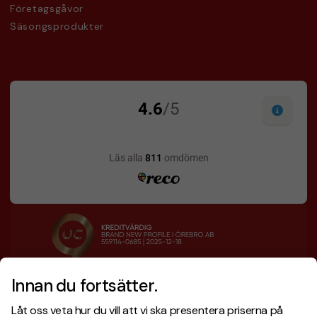
Företagsgåvor
Säsongsprodukter
Innan du fortsätter.
Designskiss inom 1 h
Prisgaranti
Låt oss veta hur du vill att vi ska presentera priserna på
Fri offert
Snabb leverans