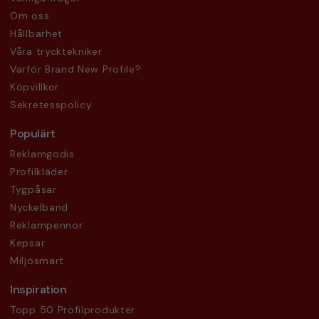
Om oss
Hållbarhet
Våra trycktekniker
Varför Brand New Profile?
Köpvillkor
Sekretesspolicy
Populärt
Reklamgodis
Profilkläder
Tygpåsar
Nyckelband
Reklampennor
Kepsar
Miljösmart
Inspiration
Topp 50 Profilprodukter