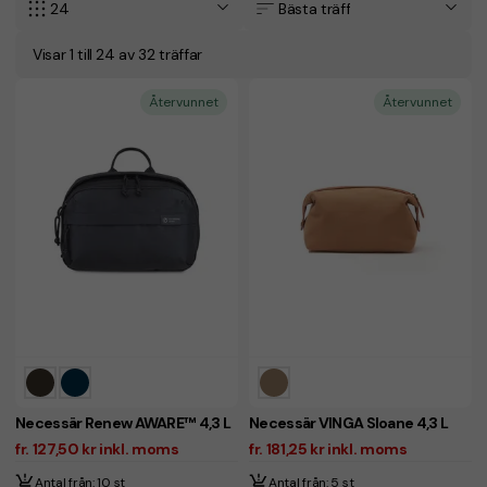
24
Bästa träff
Visar 1 till 24 av 32 träffar
Återvunnet
Återvunnet
Necessär Renew AWARE™ 4,3 L
Necessär VINGA Sloane 4,3 L
fr. 127,50 kr inkl. moms
fr. 181,25 kr inkl. moms
Antal från: 10 st
Antal från: 5 st