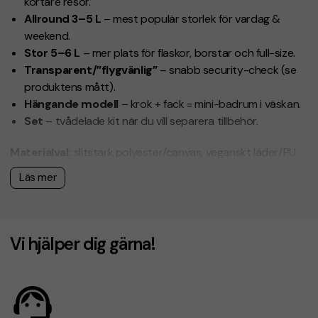
kortare resor.
Allround 3–5 L
– mest populär storlek för vardag &
weekend.
Stor 5–6 L
– mer plats för flaskor, borstar och full-size.
Transparent/”flygvänlig”
– snabb security-check (se
produktens mått).
Hängande modell
– krok + fack = mini-badrum i väskan.
Set
– tvådelade kit när du vill separera tillbehör.
Materialval:
slitstark polyester/canvas, veganskt läder/PU
eller
återvunna material (rPET/GRS/AWARE™)
för ett hållbart
Läs mer
val.
Så funkar det
Vi hjälper dig gärna!
Välj modell
Välj färg och tryckmetod
(vi hjälper dig om du har
frågor)
Gör en offertförfrågan eller beställ direkt
Få en offert/orderbekräftelse med designskiss