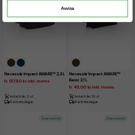
Avvisa
Necessär Impact AWARE™ 2,3 L
Necessär Impact AWARE™
Basic 2,1 L
fr. 137,50 kr inkl. moms
fr. 43,00 kr inkl. moms
Antal från: 5 st
Antal från: 10 st
8 arbetsdagar
8 arbetsdagar
Återvunnet
Återvunnet