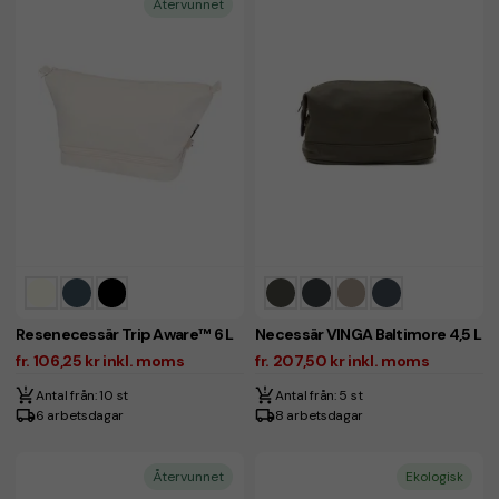
Återvunnet
Resenecessär Trip Aware™ 6 L
Necessär VINGA Baltimore 4,5 L
fr. 106,25 kr inkl. moms
fr. 207,50 kr inkl. moms
Antal från: 10 st
Antal från: 5 st
6 arbetsdagar
8 arbetsdagar
Återvunnet
Ekologisk