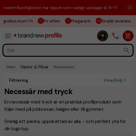
n! Kundtjänsten har öppet som vanligt vardagar kl. 8–17.
☀️ Vi är här 
nskiss inom 1 h
Fri offert
Prisgaranti
Snabb leverans
Hem
Väskor & Påsar
Necessärer
Filtrering
Visa/Dölj
Necessär med tryck
En necessär med tryck är en praktisk profilprodukt som
följer med på jobbresan, helgen eller till gymmet.
Smidig att packa, uppskattad av alla – och perfekt yta för
din logotyp.