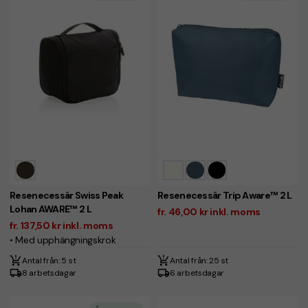
Resenecessär Swiss Peak
Resenecessär Trip Aware™ 2 L
Lohan AWARE™ 2 L
fr. 46,00 kr inkl. moms
fr. 137,50 kr inkl. moms
• Med upphängningskrok
Antal från: 5 st
Antal från: 25 st
8 arbetsdagar
6 arbetsdagar