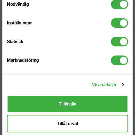
Nödvändig
Inställningar
Statistik
Marknadsföring
Necessär Puffer 8 L
Necessär Impact AWARE™ Raw
4,5 L
fr. 186,25 kr inkl. moms
Visa detaljer
fr. 71,25 kr inkl. moms
Antal från: 5 st
Antal från: 25 st
6 arbetsdagar
8 arbetsdagar
Tillåt alla
Återvunnet
Återvunnet
Tillåt urval