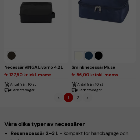
Necessär VINGA Livorno 4,2 L
Sminknecessär Muse
fr. 127,50 kr inkl. moms
fr. 56,00 kr inkl. moms
Antal från: 10 st
Antal från: 10 st
8 arbetsdagar
6 arbetsdagar
<
1
2
>
Våra olika typer av necessärer
Resenecessär 2–3 L
– kompakt för handbagage och