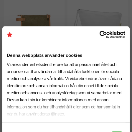
Denna webbplats använder cookies
Vi använder enhetsidentifierare för att anpassa innehållet och
annonserna till användarna, tillhandahålla funktioner för sociala
medier och analysera vår trafik. Vi vidarebefordrar även sådana
Necessär VINGA Bosler 3,4 L
Necessär Odisha 3 L
identifierare och annan information från din enhet till de sociala
fr. 191,25 kr inkl. moms
fr. 19,25 kr inkl. moms
medier och annons- och analysföretag som vi samarbetar med.
Antal från: 10 st
Antal från: 100 st
Dessa kan i sin tur kombinera informationen med annan
8 arbetsdagar
6 arbetsdagar
information som du har tillhandahållit eller som de har samlat in
när du har använt deras tjänster.
Återvunnet
Återvunnet
Samtyckesval