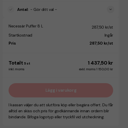
Antal
:
- Gör ditt val -
Necessär Puffer 8 L
287,50 kr/st
Startkostnad
Ingår
Pris
287,50 kr/st
Totalt
1 437,50 kr
5
st
inkl. moms
exkl. moms 1 150,00 kr
Lägg i varukorg
I kassan väljer du att slutföra köp eller begära offert. Du får
alltid en skiss och pris för godkännande innan ordern blir
bindande. Bifoga logotyp eller tryckfil vid utcheckning.