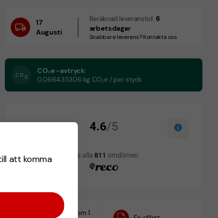
Beräknad leveranstid:
6
17
arbetsdagar
Augusti
Snabbare leverans? Kontakta oss.
CO₂e -avtryck:
0,066435306 kg CO₂e / per styck
till att komma
Designskiss inom 1
Fri offert