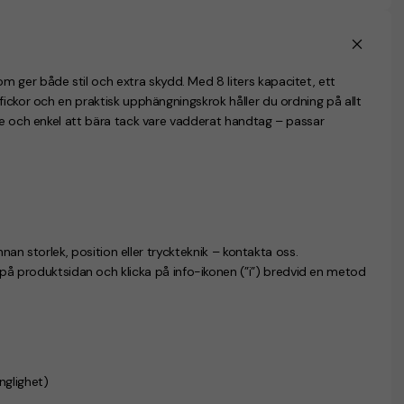
 ger både stil och extra skydd. Med 8 liters kapacitet, ett
fickor och en praktisk upphängningskrok håller du ordning på allt
e
och enkel att bära tack vare vadderat handtag – passar
nnan storlek, position eller tryckteknik – kontakta oss.
n på produktsidan och klicka på info-ikonen (”i”) bredvid en metod
änglighet)