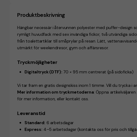
Produktbeskrivning
Hängbar necessär i
återvunnen polyester med puffer-design som
rymligt huvudfack med sex invändiga fickor, två utvändiga sido
från toalettartiklar till småprylar på resan. Lätt, vattenavvisand
utmärkt för weekendresor, gym och affärsresor.
Tryckmöjligheter
Digitaltryck (DTF):
70 × 95 mm centrerat (på sidoficka)
Vi tar fram en gratis designskiss inom 1 timme. Vill du trycka i a
Mer information om tryckmetoderna
: Öppna artikelväljare
för mer information, eller kontakt oss.
Leveranstid
Standard:
6 arbetsdagar
Express:
4–5 arbetsdagar
(kontakta oss för pris och tillg