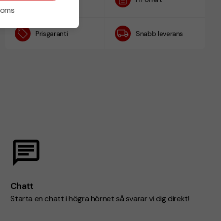
h
 moms
Prisgaranti
Snabb leverans
Chatt
Starta en chatt i högra hörnet så svarar vi dig direkt!