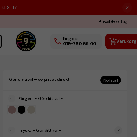
kl. 8–17.
Privat
/
Företag
Ring oss
Varukorg
019-760 65 00
Gör dina val – se priset direkt
Nollställ
Färger
:
- Gör ditt val -
Tryck
:
- Gör ditt val -