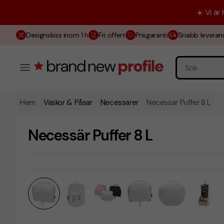
☀️ Vi är
Designskiss inom 1 h
Fri offert
Prisgaranti
Snabb leveran
Hem
Väskor & Påsar
Necessärer
Necessär Puffer 8 L
Necessär Puffer 8 L