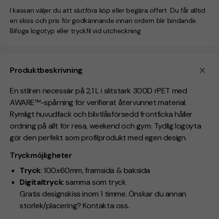
I kassan väljer du att slutföra köp eller begära offert. Du får alltid
en skiss och pris för godkännande innan ordern blir bindande.
Bifoga logotyp eller tryckfil vid utcheckning.
Produktbeskrivning
En stilren necessär på 2,1 L i slitstark 300D rPET med
AWARE™-spårning för verifierat återvunnet material.
Rymligt huvudfack och blixtlåsförsedd frontficka håller
ordning på allt för resa, weekend och gym. Tydlig logoyta
gör den perfekt som profilprodukt med egen design.
Tryckmöjligheter
Tryck
: 100x60mm, framsida & baksida
Digitaltryck
: samma som tryck
Gratis designskiss inom 1 timme. Önskar du annan
storlek/placering? Kontakta oss.