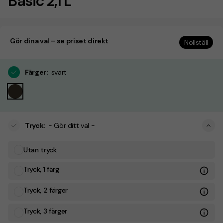
Basic 2,1 L
Gör dina val – se priset direkt
Nollställ
Färger
:
svart
Tryck
:
- Gör ditt val -
Utan tryck
Tryck, 1 färg
Tryck, 2 färger
Tryck, 3 färger