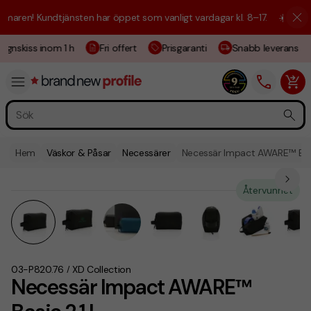
aren! Kundtjänsten har öppet som vanligt vardagar kl. 8–17.
☀️ Vi är h
ignskiss inom 1 h
Fri offert
Prisgaranti
Snabb leverans
Hem
Väskor & Påsar
Necessärer
Necessär Impact AWARE™ Basi
Återvunnet
03-P820.76
XD Collection
/
Necessär Impact AWARE™