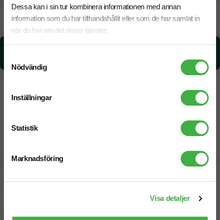
Dessa kan i sin tur kombinera informationen med annan
Beräknad leveranstid:
8 arbetsdagar
20 Augusti
information som du har tillhandahållit eller som de har samlat in
Snabbare leverans? Kontakta oss.
när du har använt deras tjänster.
CO₂e -avtryck:
Samtyckesval
0.43 kg CO₂e / per styck
Nödvändig
Inställningar
Statistik
Marknadsföring
Designskiss inom 1 h
Visa detaljer
Fri offert