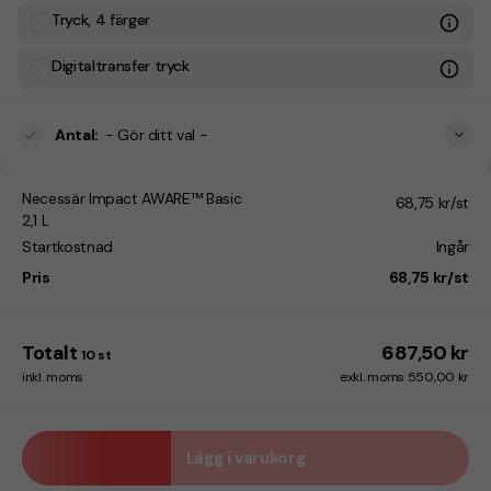
Tryck, 4 färger
Digitaltransfer tryck
Antal
:
- Gör ditt val -
Necessär Impact AWARE™ Basic
68,75 kr/st
2,1 L
Startkostnad
Ingår
Pris
68,75 kr/st
Totalt
687,50 kr
10
st
inkl. moms
exkl. moms 550,00 kr
Lägg i varukorg