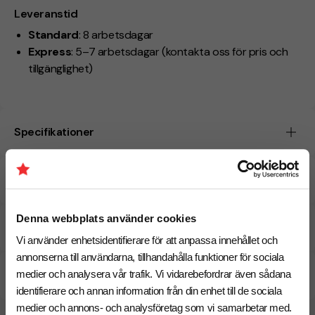
Leveranstid
Standard
: 8 arbetsdagar
Express
: 5–7 arbetsdagar (kontakta oss för pris och
tillgänglighet)
Specifikationer
Tryckmetoder
Denna webbplats använder cookies
Pristabell
Vi använder enhetsidentifierare för att anpassa innehållet och
annonserna till användarna, tillhandahålla funktioner för sociala
CO₂e -avtryck
medier och analysera vår trafik. Vi vidarebefordrar även sådana
identifierare och annan information från din enhet till de sociala
medier och annons- och analysföretag som vi samarbetar med.