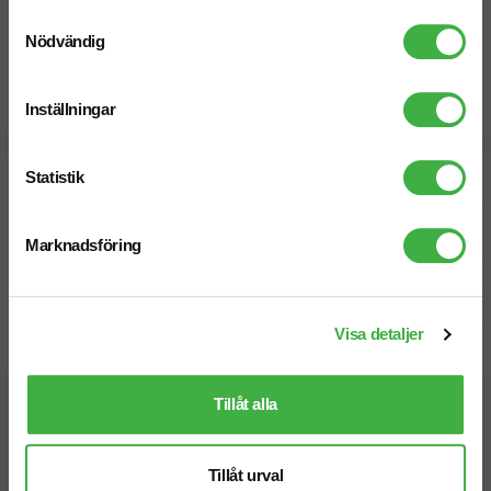
Samtyckesval
Nödvändig
Inställningar
Designskiss inom 1 h
Statistik
Fri offert
Marknadsföring
Prisgaranti
Visa detaljer
Snabb leverans
Tillåt alla
Vi hjälper dig gärna!
Tillåt urval