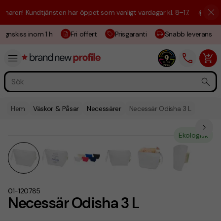
aren! Kundtjänsten har öppet som vanligt vardagar kl. 8–17.
☀️ Vi är h
ignskiss inom 1 h
Fri offert
Prisgaranti
Snabb leverans
Hem
Väskor & Påsar
Necessärer
Necessär Odisha 3 L
Ekologisk
01-120785
Necessär Odisha 3 L