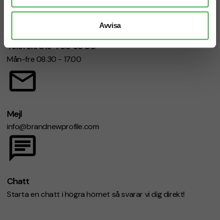
Avvisa
Telefon: 019-760 65 00
Mån-fre 08.30 - 17.00
Mejl
info@brandnewprofile.com
Chatt
Starta en chatt i högra hörnet så svarar vi dig direkt!