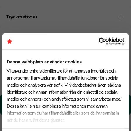
Tryckmetoder
Pristabell
CO₂e -avtryck
Denna webbplats använder cookies
Vi använder enhetsidentifierare för att anpassa innehållet och
annonserna till användarna, tillhandahålla funktioner för sociala
Beräknad leveranstid:
6 arbetsdagar
17 Augusti
medier och analysera vår trafik. Vi vidarebefordrar även sådana
Snabbare leverans? Kontakta oss.
identifierare och annan information från din enhet till de sociala
medier och annons- och analysföretag som vi samarbetar med.
CO₂e -avtryck:
Dessa kan i sin tur kombinera informationen med annan
0,188206439 kg CO₂e / per styck
information som du har tillhandahållit eller som de har samlat in
när du har använt deras tjänster.