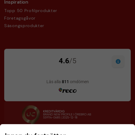
Inspiration
Topp 50 Profilprodukter
Företagsgåvor
Säsongsprodukter