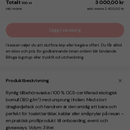
Totalt
3 000,00 kr
100
st
inkl. moms
exkl. moms 2 400,00 kr
Lägg i varukorg
I kassan väljer du att slutföra köp eller begära offert. Du får alltid
en skiss och pris för godkännande innan ordern blir bindande.
Bifoga logotyp eller tryckfil vid utcheckning.
Produktbeskrivning
Rymlig tillbehörsväska i
100 % OCS-certifierad ekologisk
bomull (180 g/m²)
med ursprung i Indien. Med
stort
dragkedjefack
och
handrem
är den smidig att bära och
perfekt för toalettartiklar, kablar eller småprylar på resan –
en praktisk profilprodukt till onboarding, event och
giveaways. Volym:
3 liter
.