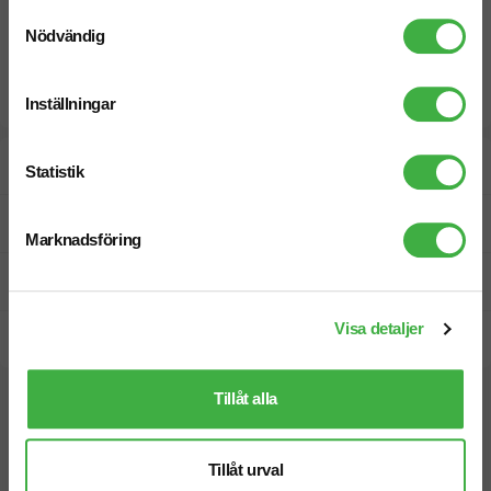
Samtyckesval
Nödvändig
Inställningar
Designskiss inom 1 h
Statistik
Fri offert
Marknadsföring
Prisgaranti
Visa detaljer
Snabb leverans
Tillåt alla
Vi hjälper dig gärna!
Tillåt urval