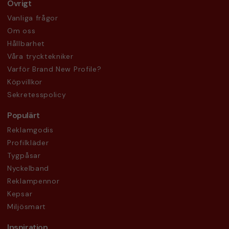
Övrigt
Vanliga frågor
Om oss
Hållbarhet
Våra trycktekniker
Varför Brand New Profile?
Köpvillkor
Sekretesspolicy
Populärt
Reklamgodis
Profilkläder
Tygpåsar
Nyckelband
Reklampennor
Kepsar
Miljösmart
Inspiration