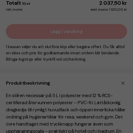
Totalt
2 037,50 kr
10
st
inkl. moms
exkl. moms 1 630,00 kr
Lägg i varukorg
I kassan väljer du att slutföra köp eller begära offert. Du får alltid
en skiss och pris för godkännande innan ordern blir bindande.
Bifoga logotyp eller tryckfil vid utcheckning.
Produktbeskrivning
En stilren necessär på 5 L i polyester med 12 % RCS-
certifierad återvunnen polyester – PVC-fri. Lättåtkomlig
dragkedja till rymligt huvudfack och öppen innerficka håller
ordning på hygienartiklar för resa, weekend och gym. Det
övre handtaget med tryckknapp fungerar även som
upphängningsögla – praktiskt på hotell och i badrum. En