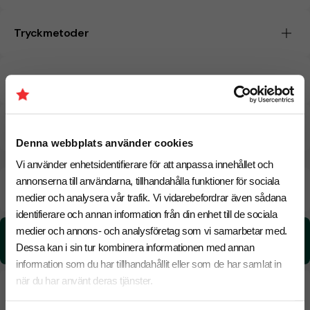
Tryckmetoder
Pristabell
CO₂e -avtryck
Denna webbplats använder cookies
Vi använder enhetsidentifierare för att anpassa innehållet och
annonserna till användarna, tillhandahålla funktioner för sociala
Beräknad leveranstid:
8 arbetsdagar
19 Augusti
Snabbare leverans? Kontakta oss.
medier och analysera vår trafik. Vi vidarebefordrar även sådana
identifierare och annan information från din enhet till de sociala
medier och annons- och analysföretag som vi samarbetar med.
CO₂e -avtryck:
1.44 kg CO₂e / per styck
Dessa kan i sin tur kombinera informationen med annan
information som du har tillhandahållit eller som de har samlat in
när du har använt deras tjänster.