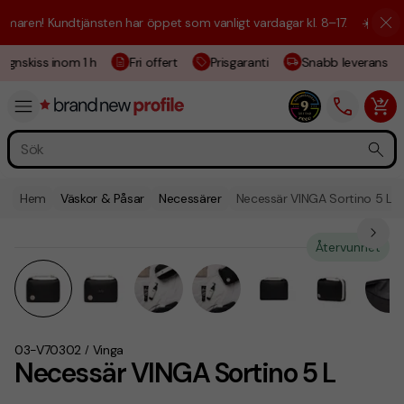
aren! Kundtjänsten har öppet som vanligt vardagar kl. 8–17.
☀️ Vi är h
gnskiss inom 1 h
Fri offert
Prisgaranti
Snabb leverans
Hem
Väskor & Påsar
Necessärer
Necessär VINGA Sortino 5 L
Återvunnet
03-V70302
Vinga
/
Necessär VINGA Sortino 5 L