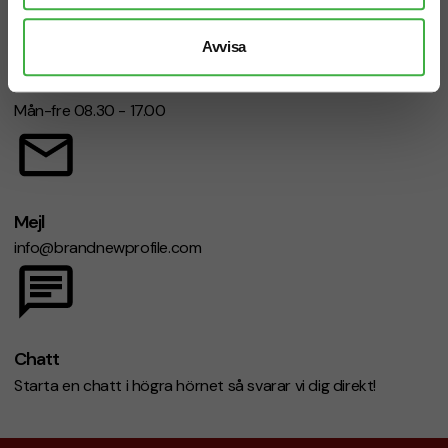
Avvisa
Telefon: 019-760 65 00
Mån-fre 08.30 - 17.00
Mejl
info@brandnewprofile.com
Chatt
Starta en chatt i högra hörnet så svarar vi dig direkt!