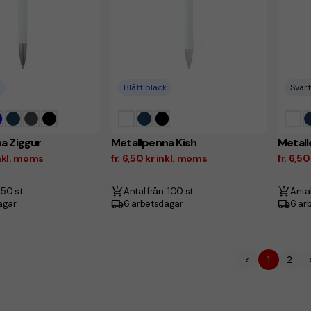
Blått bläck
Svart
a Ziggur
Metallpenna Kish
Metall
 inkl. moms
fr. 6,50 kr inkl. moms
fr. 6,5
 50 st
Antal från: 100 st
Antal
agar
6 arbetsdagar
6 ar
<
1
2