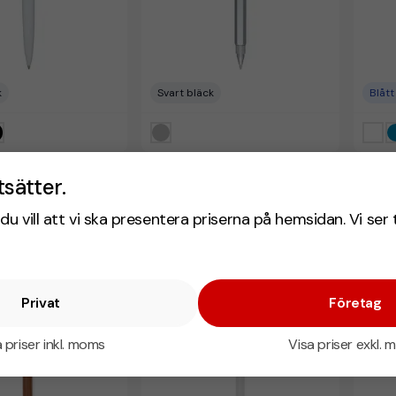
k
Svart bläck
Blått
na Juana
Multifunktionspenna Dora
Metal
tsätter.
 inkl. moms
fr. 24,00 kr inkl. moms
fr. 14,
 50 st
Antal från: 50 st
Antal
du vill att vi ska presentera priserna på hemsidan. Vi ser 
agar
6 arbetsdagar
6 ar
Återvunnet
Privat
Företag
 priser inkl. moms
Visa priser exkl.