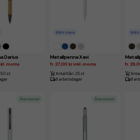
Blått bläck
Blått
a Darius
Metallpenna Xavi
Metal
 inkl. moms
fr. 27,00 kr inkl. moms
fr. 29,
 50 st
Antal från: 25 st
Antal
agar
8 arbetsdagar
8 ar
Återvunnet
Återvunnet