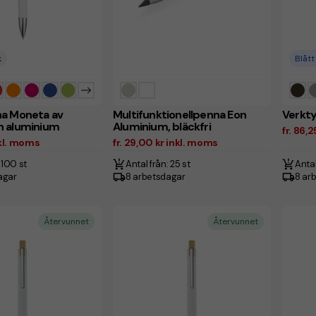
k
Blått
na Moneta av
Multifunktionellpenna Eon
Verkty
n aluminium
Aluminium, bläckfri
fr. 86,
inkl. moms
fr. 29,00 kr inkl. moms
 100 st
Antal från: 25 st
Antal
agar
8 arbetsdagar
8 ar
Återvunnet
Återvunnet