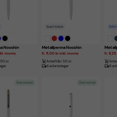
Svart bläck
Blått
a Nooshin
Metallpenna Nooshin
Metal
inkl. moms
fr. 11,00 kr inkl. moms
fr. 8,2
 50 st
Antal från: 50 st
Antal
agar
6 arbetsdagar
6 ar
Återvunnet
Återvunnet