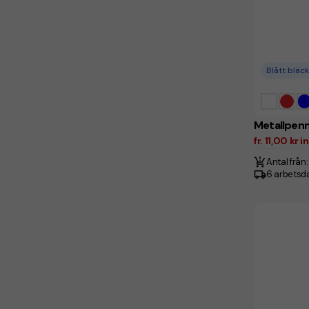
Blått bläck
Metallpenn
fr. 11,00 kr 
Antal från:
6 arbetsd