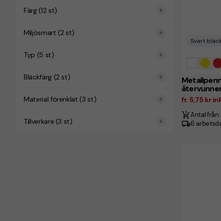
Färg
(
12
st)
Miljösmart
(
2
st)
Svart bläc
Typ
(
5
st)
Bläckfärg
(
2
st)
Metallpen
återvunne
Material förenklat
(
3
st)
fr. 5,75 kr 
Antal från:
Tillverkare
(
3
st)
6 arbetsd