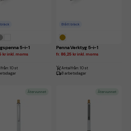
 bläck
Blått bläck
gspenna 5-i-1
Penna Verktyg 5-i-1
25 kr inkl. moms
fr. 86,25 kr inkl. moms
 från: 10 st
Antal från: 10 st
betsdagar
8 arbetsdagar
Återvunnet
Återvunnet