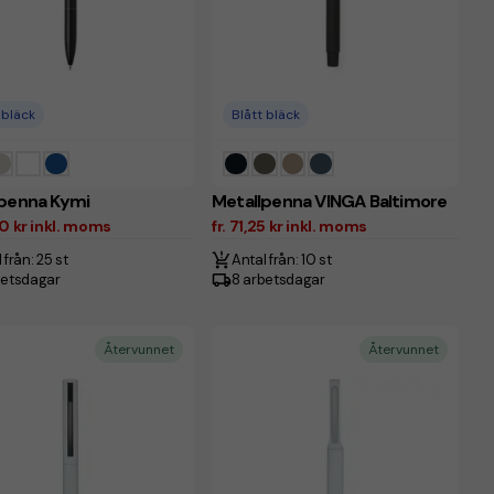
 bläck
Blått bläck
lpenna Kymi
Metallpenna VINGA Baltimore
00 kr inkl. moms
fr. 71,25 kr inkl. moms
 från: 25 st
Antal från: 10 st
betsdagar
8 arbetsdagar
Återvunnet
Återvunnet