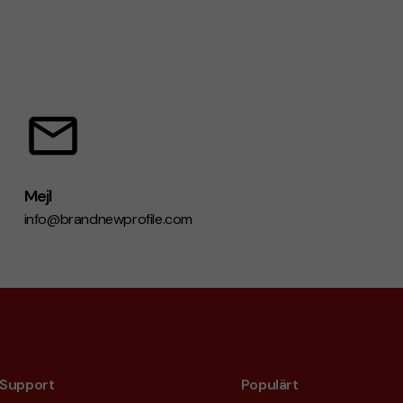
Mejl
info@brandnewprofile.com
Support
Populärt