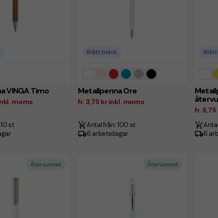
Blått bläck
Blått
na VINGA Timo
Metallpenna Ore
Metal
återv
 inkl. moms
fr. 3,75 kr inkl. moms
fr. 5,7
 10 st
Antal från: 100 st
Antal
agar
6 arbetsdagar
6 ar
Återvunnet
Återvunnet