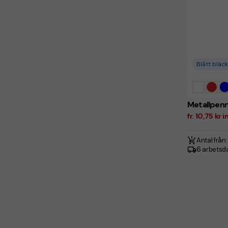
Blått bläck
Metallpenn
fr. 10,75 kr
Antal från:
6 arbetsd