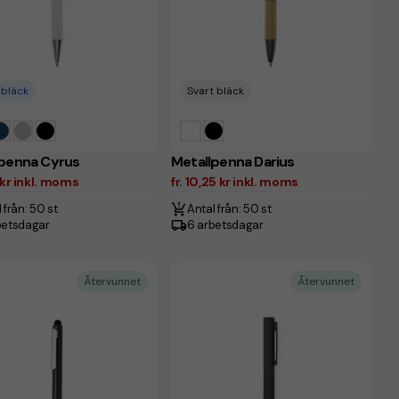
 bläck
Svart bläck
lpenna Cyrus
Metallpenna Darius
5 kr inkl. moms
fr. 10,25 kr inkl. moms
 från: 50 st
Antal från: 50 st
betsdagar
6 arbetsdagar
Återvunnet
Återvunnet