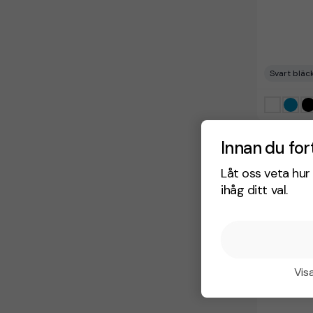
Svart bläc
Metallpen
Innan du for
fr. 14,00 kr
Antal från:
Låt oss veta hur 
6 arbetsd
ihåg ditt val.
Visa