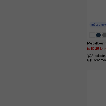
Blått bläck
Metallpenn
fr. 10,25 kr
Antal från:
6 arbetsd