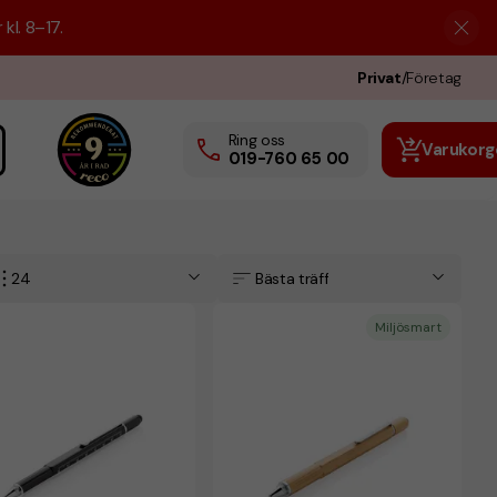
kl. 8–17.
Privat
/
Företag
Ring oss
Varukorg
019-760 65 00
24
Bästa träff
Miljösmart