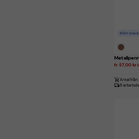
Blått bläck
Metallpen
fr. 57,00 kr
Antal från:
8 arbetsd