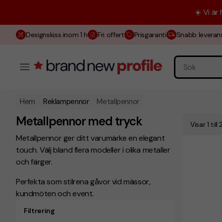
☀️ Vi är
Designskiss inom 1 h
Fri offert
Prisgaranti
Snabb leveran
Hem
Reklampennor
Metallpennor
Metallpennor med tryck
Visar 1 till
Metallpennor ger ditt varumärke en elegant
touch. Välj bland flera modeller i olika metaller
och färger.
Perfekta som stilrena gåvor vid mässor,
kundmöten och event.
Filtrering