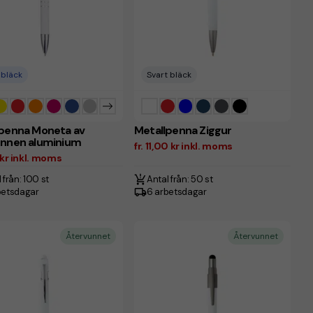
 bläck
Svart bläck
lpenna Moneta av
Metallpenna Ziggur
unnen aluminium
fr. 11,00 kr inkl. moms
5 kr inkl. moms
 från: 100 st
Antal från: 50 st
betsdagar
6 arbetsdagar
Återvunnet
Återvunnet