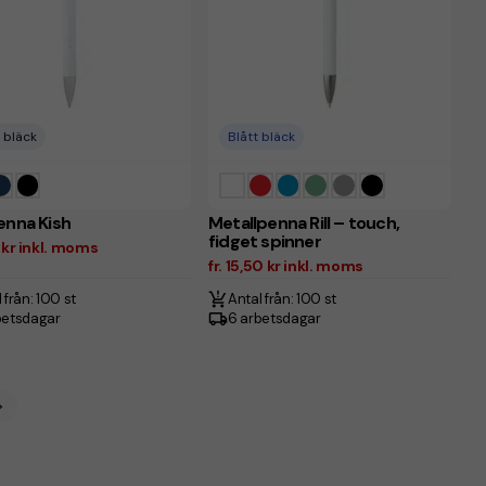
 bläck
Blått bläck
enna Kish
Metallpenna Rill – touch,
fidget spinner
0 kr inkl. moms
fr. 15,50 kr inkl. moms
 från: 100 st
Antal från: 100 st
betsdagar
6 arbetsdagar
>