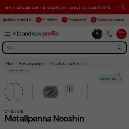
aren! Kundtjänsten har öppet som vanligt vardagar kl. 8–17.
☀️ Vi är h
ignskiss inom 1 h
Fri offert
Prisgaranti
Snabb leverans
Hem
Reklampennor
Metallpenna Nooshin
Svart bläck
Återvunnet
01-107879
Metallpenna Nooshin