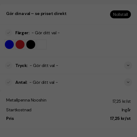
Gör dina val – se priset direkt
Nollställ
Färger
:
- Gör ditt val -
Tryck
:
- Gör ditt val -
Antal
:
- Gör ditt val -
Metallpenna Nooshin
17,25 kr/st
Startkostnad
Ingår
Pris
17,25 kr/st