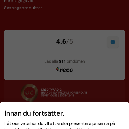
Företagsgåvor
Säsongsprodukter
Innan du fortsätter.
Designskiss inom 1 h
Prisgaranti
Låt oss veta hur du vill att vi ska presentera priserna på
Fri offert
Snabb leverans