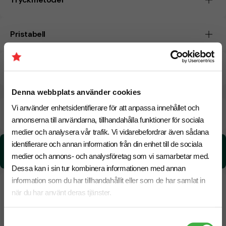
Pristabell
CO₂e -avtryck
Denna webbplats använder cookies
Vi använder enhetsidentifierare för att anpassa innehållet och
Beräknad leveranstid:
6 arbetsdagar
18 Augusti
Snabbare leverans? Kontakta oss.
annonserna till användarna, tillhandahålla funktioner för sociala
medier och analysera vår trafik. Vi vidarebefordrar även sådana
identifierare och annan information från din enhet till de sociala
CO₂e -avtryck:
0,0777581518906155 kg CO₂e / per styck
medier och annons- och analysföretag som vi samarbetar med.
Dessa kan i sin tur kombinera informationen med annan
information som du har tillhandahållit eller som de har samlat in
när du har använt deras tjänster.
Samtyckesval