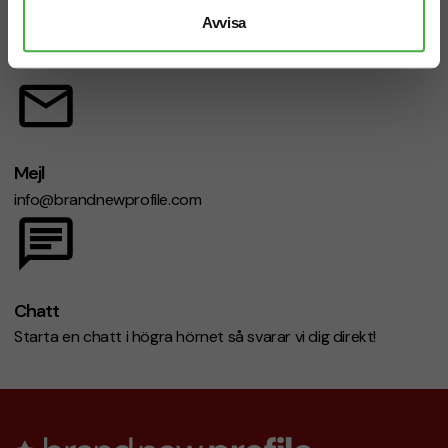
Avvisa
Telefon: 019-760 65 00
Mån-fre 08.30 - 17.00
Mejl
info@brandnewprofile.com
Chatt
Starta en chatt i högra hörnet så svarar vi dig direkt!