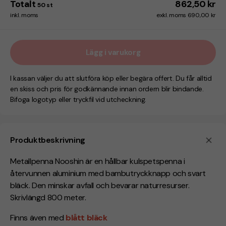
Totalt
862,50 kr
50
st
inkl. moms
exkl. moms 690,00 kr
Lägg i varukorg
I kassan väljer du att slutföra köp eller begära offert. Du får alltid
en skiss och pris för godkännande innan ordern blir bindande.
Bifoga logotyp eller tryckfil vid utcheckning.
Produktbeskrivning
Metallpenna Nooshin är en hållbar kulspetspenna i
återvunnen aluminium med bambutryckknapp och svart
bläck. Den minskar avfall och bevarar naturresurser.
Skrivlängd 800 meter.
Finns även med
blått bläck