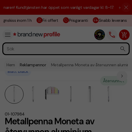
aren! Kundtjänsten har öppet som vanligt vardagar kl. 8–17.
☀️ Vi är h
ignskiss inom 1 h
Fri offert
Prisgaranti
Snabb leverans
Hem
Reklampennor
Metallpenna Moneta av återvunnen alumin
Blått bläck
Återvunnet
01-107984
Metallpenna Moneta av
återvunnen aluminium