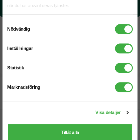
CO₂e -avtryck:
när du har använt deras tjänster.
0,0571751116842761 kg CO₂e / per styck
Samtyckesval
Nödvändig
Inställningar
Statistik
Designskiss inom 1 h
Marknadsföring
Fri offert
Visa detaljer
Prisgaranti
Tillåt alla
Snabb leverans