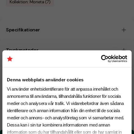
Kollektion: Moneta (7)
Specifikationer
Tryckmetoder
Pristabell
Denna webbplats använder cookies
Vi använder enhetsidentifierare för att anpassa innehållet och
CO₂e -avtryck
annonserna till användarna, tillhandahålla funktioner för sociala
medier och analysera vår trafik. Vi vidarebefordrar även sådana
identifierare och annan information från din enhet till de sociala
Beräknad leveranstid:
6 arbetsdagar
18 Augusti
medier och annons- och analysföretag som vi samarbetar med.
Snabbare leverans? Kontakta oss.
Dessa kan i sin tur kombinera informationen med annan
information som du har tillhandahållit eller som de har samlat in