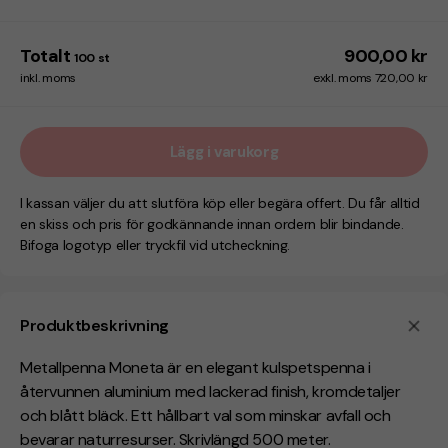
Totalt
900,00 kr
100
st
inkl. moms
exkl. moms 720,00 kr
Lägg i varukorg
I kassan väljer du att slutföra köp eller begära offert. Du får alltid
en skiss och pris för godkännande innan ordern blir bindande.
Bifoga logotyp eller tryckfil vid utcheckning.
Produktbeskrivning
Metallpenna Moneta är en elegant kulspetspenna i
återvunnen aluminium med lackerad finish, kromdetaljer
och blått bläck. Ett hållbart val som minskar avfall och
bevarar naturresurser. Skrivlängd 500 meter.