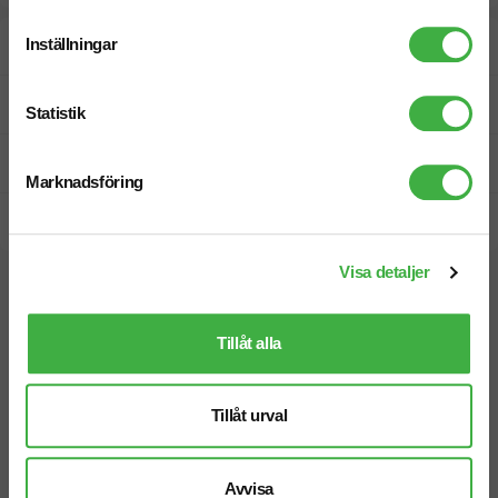
Inställningar
Designskiss inom 1 h
Fri offert
Statistik
Prisgaranti
Marknadsföring
Snabb leverans
Visa detaljer
Vi hjälper dig gärna!
Tillåt alla
Tillåt urval
Telefon: 019-760 65 00
Avvisa
Mån-fre 08.30 - 17.00