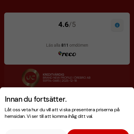
Innan du fortsätter.
Designskiss inom 1 h
Prisgaranti
Låt oss veta hur du vill att vi ska presentera priserna på
Fri offert
Snabb leverans
hemsidan. Vi ser till att komma ihåg ditt val.