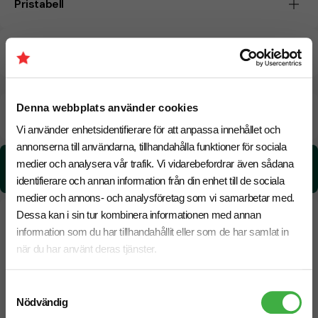
Pristabell
CO₂e -avtryck
Denna webbplats använder cookies
Beräknad leveranstid:
8 arbetsdagar
20 Augusti
Snabbare leverans? Kontakta oss.
Vi använder enhetsidentifierare för att anpassa innehållet och
annonserna till användarna, tillhandahålla funktioner för sociala
CO₂e -avtryck:
medier och analysera vår trafik. Vi vidarebefordrar även sådana
0.11 kg CO₂e / per styck
identifierare och annan information från din enhet till de sociala
medier och annons- och analysföretag som vi samarbetar med.
Dessa kan i sin tur kombinera informationen med annan
information som du har tillhandahållit eller som de har samlat in
när du har använt deras tjänster.
Samtyckesval
Nödvändig