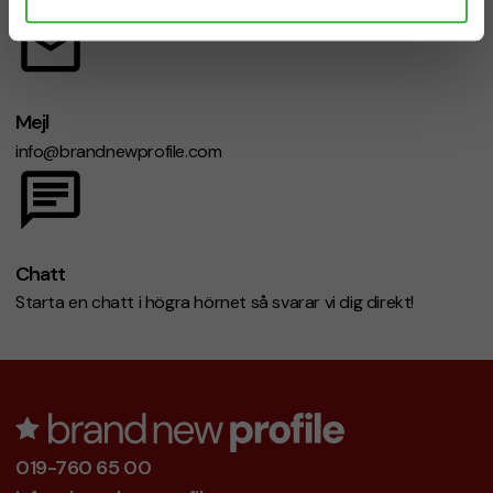
Mejl
info@brandnewprofile.com
Chatt
Starta en chatt i högra hörnet så svarar vi dig direkt!
019-760 65 00