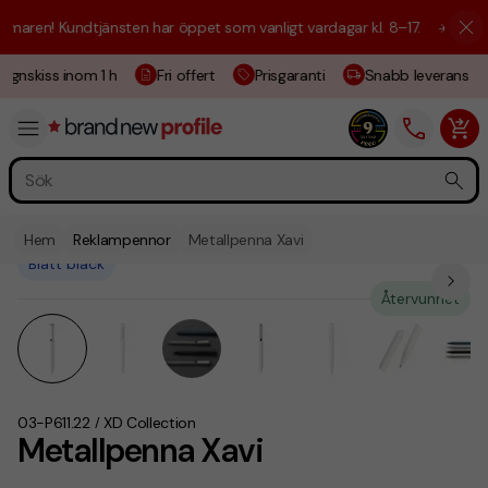
aren! Kundtjänsten har öppet som vanligt vardagar kl. 8–17.
☀️ Vi är h
ignskiss inom 1 h
Fri offert
Prisgaranti
Snabb leverans
Hem
Reklampennor
Metallpenna Xavi
Blått bläck
Återvunnet
03-P611.22
XD Collection
/
Metallpenna Xavi