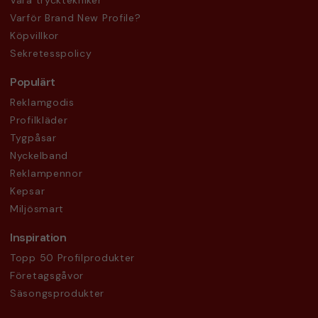
Våra trycktekniker
Varför Brand New Profile?
Köpvillkor
Sekretesspolicy
Populärt
Reklamgodis
Profilkläder
Tygpåsar
Nyckelband
Reklampennor
Kepsar
Miljösmart
Inspiration
Topp 50 Profilprodukter
Företagsgåvor
Säsongsprodukter