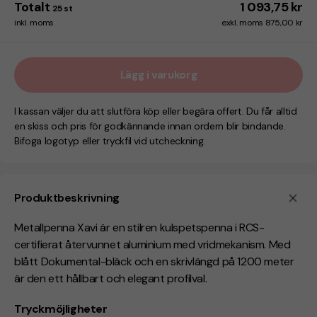
Totalt
1 093,75 kr
25
st
inkl. moms
exkl. moms 875,00 kr
Lägg i varukorg
I kassan väljer du att slutföra köp eller begära offert. Du får alltid
en skiss och pris för godkännande innan ordern blir bindande.
Bifoga logotyp eller tryckfil vid utcheckning.
Produktbeskrivning
Metallpenna Xavi är en stilren kulspetspenna i RCS-
certifierat återvunnet aluminium med vridmekanism. Med
blått Dokumental-bläck och en skrivlängd på 1200 meter
är den ett hållbart och elegant profilval.
Tryckmöjligheter