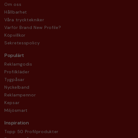
Om oss
Hållbarhet
Våra trycktekniker
Varför Brand New Profile?
Köpvillkor
Sekretesspolicy
Populärt
Reklamgodis
Profilkläder
Tygpåsar
Nyckelband
Reklampennor
Kepsar
Miljösmart
Inspiration
Topp 50 Profilprodukter