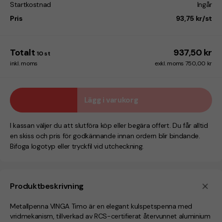
Startkostnad
Ingår
Pris
93,75 kr/st
Totalt
937,50 kr
10
st
inkl. moms
exkl. moms 750,00 kr
Lägg i varukorg
I kassan väljer du att slutföra köp eller begära offert. Du får alltid
en skiss och pris för godkännande innan ordern blir bindande.
Bifoga logotyp eller tryckfil vid utcheckning.
Produktbeskrivning
Metallpenna VINGA Timo är en elegant kulspetspenna med
vridmekanism, tillverkad av RCS-certifierat återvunnet aluminium