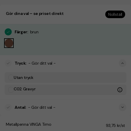
Gör dina val – se priset direkt
Nollställ
Färger
:
brun
Tryck
:
- Gör ditt val -
Utan tryck
C02 Gravyr
Antal
:
- Gör ditt val -
Metallpenna VINGA Timo
93,75 kr/st