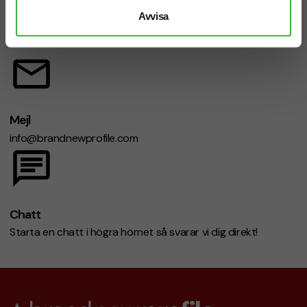
Avvisa
Telefon: 019-760 65 00
Mån-fre 08.30 - 17.00
Mejl
info@brandnewprofile.com
Chatt
Starta en chatt i högra hörnet så svarar vi dig direkt!