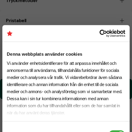
Tryckmetoder
Pristabell
CO₂e -avtryck
Denna webbplats använder cookies
Vi använder enhetsidentifierare för att anpassa innehållet och
Beräknad leveranstid:
8 arbetsdagar
18 Augusti
Snabbare leverans? Kontakta oss.
annonserna till användarna, tillhandahålla funktioner för sociala
medier och analysera vår trafik. Vi vidarebefordrar även sådana
identifierare och annan information från din enhet till de sociala
CO₂e -avtryck:
0.19 kg CO₂e / per styck
medier och annons- och analysföretag som vi samarbetar med.
Dessa kan i sin tur kombinera informationen med annan
information som du har tillhandahållit eller som de har samlat in
när du har använt deras tjänster.
Samtyckesval