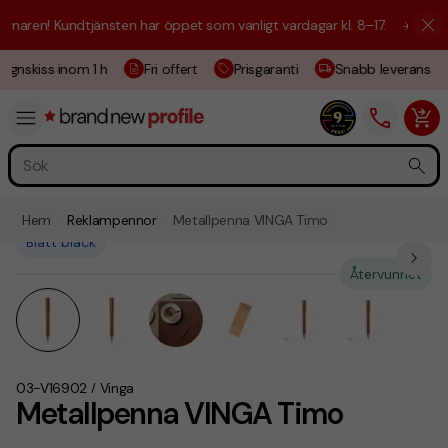
aren! Kundtjänsten har öppet som vanligt vardagar kl. 8–17.
☀️ Vi är h
ignskiss inom 1 h
Fri offert
Prisgaranti
Snabb leverans
Hem
Reklampennor
Metallpenna VINGA Timo
Blått bläck
Återvunnet
03-V16902
Vinga
/
Metallpenna VINGA Timo