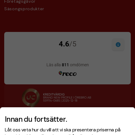
Företagsgåvor
Säsongsprodukter
Innan du fortsätter.
Designskiss inom 1 h
Prisgaranti
Låt oss veta hur du vill att vi ska presentera priserna på
Fri offert
Snabb leverans