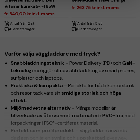
Vitamin Eureka 5-i-1 65W
fr. 263,75 kr inkl. moms
fr. 840,00 kr inkl. moms
Antal från: 2 st
Antal från: 5 st
8 arbetsdagar
8 arbetsdagar
Varför välja väggladdare med tryck?
Snabbladdningsteknik
– Power Delivery (PD) och
GaN-
teknologi
möjliggör ultrasnabb laddning av smartphones,
surfplattor och laptops.
Praktiska & kompakta
– Perfekta för både kontorsbruk
och resor tack vare sin
smidiga storlek och höga
effekt
.
Miljömedvetna alternativ
– Många modeller är
tillverkade av återvunnet material
och
PVC-fria
, med
förpackningar i FSC®-certifierat material.
Perfekt som profilprodukt
– Väggladdare används
dagligen och är en
synlig och uppskattad
giveaway.