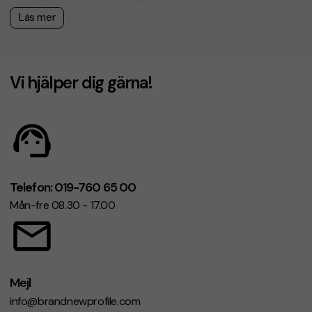
Läs mer
Profilera ditt företag med väggladdare med tryck
En väggladdare med tryck är en långvarig och synlig
reklamprodukt som används varje dag på kontor, hemma
Vi hjälper dig gärna!
och på resor. Med din logotyp på en laddare blir ditt
varumärke en självklar del av kundens och medarbetarens
vardag.
Beställ väggladdare med tryck idag!
Vill du ha en användbar och exklusiv profilprodukt som ger
Telefon: 019-760 65 00
ditt varumärke långvarig exponering? Kontakta oss för en
Mån-fre 08.30 - 17.00
offert och få din väggladdare med eget tryck – redo för
vardag och resor!
Mejl
info@brandnewprofile.com