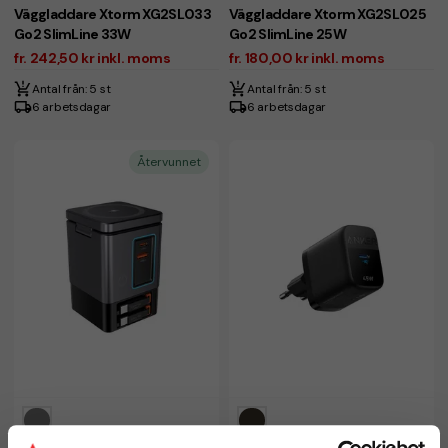
Väggladdare Xtorm XG2SL033
Väggladdare Xtorm XG2SL025
Go2 SlimLine 33W
Go2 SlimLine 25W
fr. 242,50 kr inkl. moms
fr. 180,00 kr inkl. moms
Antal från: 5 st
Antal från: 5 st
6 arbetsdagar
6 arbetsdagar
Återvunnet