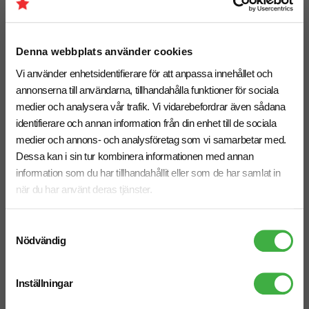
Hub-laddare Urban Vitamin
Väggladdare Anker 45 W
Sacramento 105 W GaN
fr. 383,75 kr inkl. moms
fr. 1 083,75 kr inkl. moms
Denna webbplats använder cookies
Antal från: 2 st
Antal från: 5 st
8 arbetsdagar
8 arbetsdagar
Vi använder enhetsidentifierare för att anpassa innehållet och
annonserna till användarna, tillhandahålla funktioner för sociala
medier och analysera vår trafik. Vi vidarebefordrar även sådana
Återvunnet
Återvunnet
identifierare och annan information från din enhet till de sociala
medier och annons- och analysföretag som vi samarbetar med.
Dessa kan i sin tur kombinera informationen med annan
information som du har tillhandahållit eller som de har samlat in
när du har använt deras tjänster.
Samtyckesval
Nödvändig
Inställningar