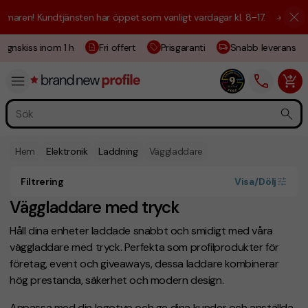
ren! Kundtjänsten har öppet som vanligt vardagar kl. 8–17.
☀️ Vi är hä
gnskiss inom 1 h
Fri offert
Prisgaranti
Snabb leverans
Hem
Elektronik
Laddning
Väggladdare
Filtrering
Visa/Dölj
Väggladdare med tryck
Håll dina enheter laddade snabbt och smidigt med våra
väggladdare med tryck. Perfekta som profilprodukter för
företag, event och giveaways, dessa laddare kombinerar
hög prestanda, säkerhet och modern design.
Anpassa med din logotyp och ge dina kunder och anställda