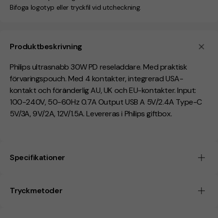
Bifoga logotyp eller tryckfil vid utcheckning.
Produktbeskrivning
Philips ultrasnabb 30W PD reseladdare. Med praktisk
förvaringspouch. Med 4 kontakter, integrerad USA-
kontakt och föränderlig AU, UK och EU-kontakter. Input:
100-240V, 50-60Hz 0.7A Output USB A 5V/2.4A Type-C
5V/3A, 9V/2A, 12V/1.5A. Levereras i Philips giftbox.
Specifikationer
Tryckmetoder