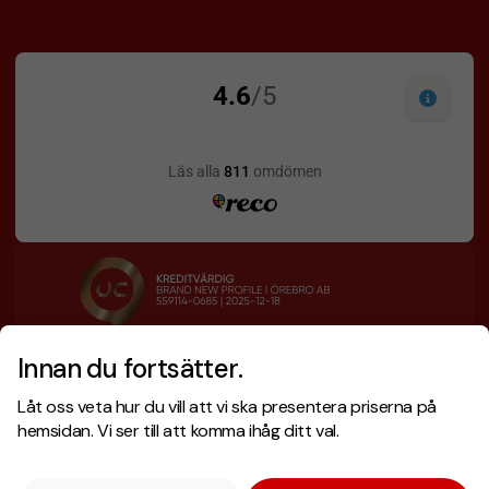
Innan du fortsätter.
Designskiss inom 1 h
Prisgaranti
Låt oss veta hur du vill att vi ska presentera priserna på
Fri offert
Snabb leverans
hemsidan. Vi ser till att komma ihåg ditt val.