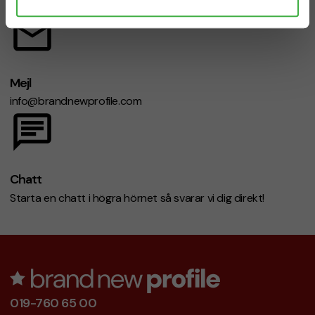
Mån-fre 08.30 - 17.00
Mejl
info@brandnewprofile.com
Chatt
Starta en chatt i högra hörnet så svarar vi dig direkt!
019-760 65 00