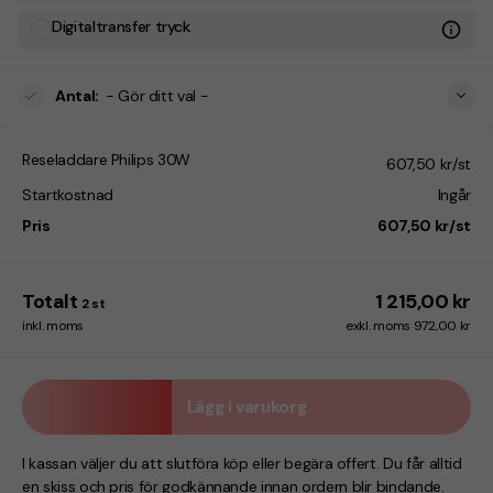
Digitaltransfer tryck
Antal
:
- Gör ditt val -
Reseladdare Philips 30W
607,50 kr/st
Startkostnad
Ingår
Pris
607,50 kr/st
Totalt
1 215,00 kr
2
st
inkl. moms
exkl. moms 972,00 kr
Lägg i varukorg
I kassan väljer du att slutföra köp eller begära offert. Du får alltid
en skiss och pris för godkännande innan ordern blir bindande.