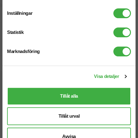
Inställningar
Designskiss inom 1 h
Fri offert
Statistik
Prisgaranti
Marknadsföring
Snabb leverans
Visa detaljer
Vi hjälper dig gärna!
Tillåt alla
Tillåt urval
Telefon: 019-760 65 00
Avvisa