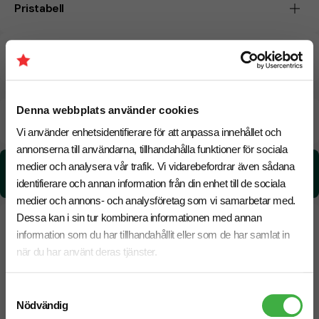
Pristabell
CO₂e -avtryck
Denna webbplats använder cookies
Beräknad leveranstid:
8 arbetsdagar
20 Augusti
Snabbare leverans? Kontakta oss.
Vi använder enhetsidentifierare för att anpassa innehållet och
annonserna till användarna, tillhandahålla funktioner för sociala
medier och analysera vår trafik. Vi vidarebefordrar även sådana
CO₂e -avtryck:
1.43 kg CO₂e / per styck
identifierare och annan information från din enhet till de sociala
medier och annons- och analysföretag som vi samarbetar med.
Dessa kan i sin tur kombinera informationen med annan
information som du har tillhandahållit eller som de har samlat in
när du har använt deras tjänster.
Samtyckesval
Nödvändig