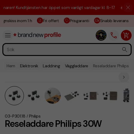
aren! Kundtjänsten har öppet som vanligt vardagar kl. 8–17.
☀️ Vi är h
ignskiss inom 1 h
Fri offert
Prisgaranti
Snabb leverans
Hem
Elektronik
Laddning
Väggladdare
Reseladdare Philips 
03-P301.18
Philips
/
Reseladdare Philips 30W