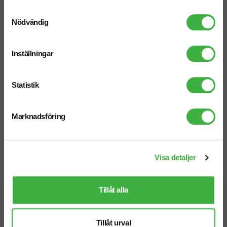
Samtyckesval
Nödvändig
Inställningar
Statistik
Designskiss inom 1 h
Fri offert
Marknadsföring
Prisgaranti
Visa detaljer
Snabb leverans
Tillåt alla
Vi hjälper dig gärna!
Tillåt urval