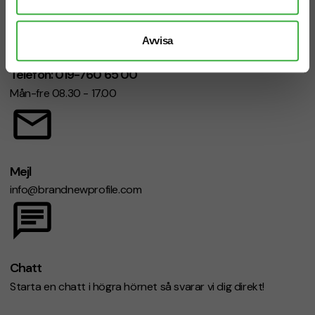
Avvisa
Telefon: 019-760 65 00
Mån-fre 08.30 - 17.00
Mejl
info@brandnewprofile.com
Chatt
Starta en chatt i högra hörnet så svarar vi dig direkt!