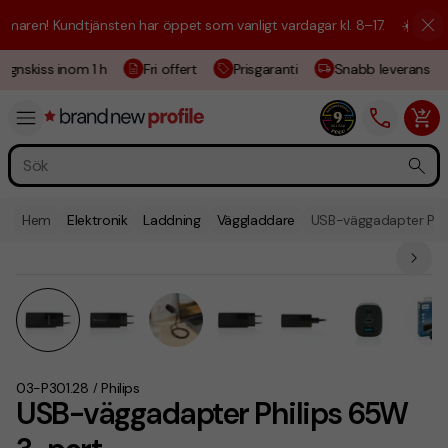
ren! Kundtjänsten har öppet som vanligt vardagar kl. 8–17.
☀️ Vi är hä
gnskiss inom 1 h
Fri offert
Prisgaranti
Snabb leverans
Hem
Elektronik
Laddning
Väggladdare
USB-väggadapter Phi
03-P301.28
Philips
/
USB-väggadapter Philips 65W