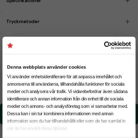
Specifikationer
Tryckmetoder
Pristabell
CO₂e -avtryck
Denna webbplats använder cookies
Vi använder enhetsidentifierare för att anpassa innehållet och
annonserna till användarna, tillhandahålla funktioner för sociala
Beräknad leveranstid:
8 arbetsdagar
20 Augusti
medier och analysera vår trafik. Vi vidarebefordrar även sådana
Snabbare leverans? Kontakta oss.
identifierare och annan information från din enhet till de sociala
medier och annons- och analysföretag som vi samarbetar med.
CO₂e -avtryck:
Dessa kan i sin tur kombinera informationen med annan
0.92 kg CO₂e / per styck
information som du har tillhandahållit eller som de har samlat in
när du har använt deras tjänster.