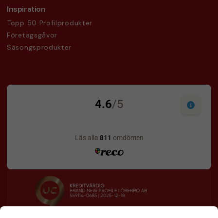
Inspiration
Topp 50 Profilprodukter
Företagsgåvor
Säsongsprodukter