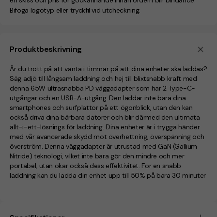
en skiss och pris för godkännande innan ordern blir bindande.
Bifoga logotyp eller tryckfil vid utcheckning.
Produktbeskrivning
Är du trött på att vänta i timmar på att dina enheter ska laddas?
Säg adjö till långsam laddning och hej till blixtsnabb kraft med
denna 65W ultrasnabba PD väggadapter som har 2 Type-C-
utgångar och en USB-A-utgång. Den laddar inte bara dina
smartphones och surfplattor på ett ögonblick, utan den kan
också driva dina bärbara datorer och blir därmed den ultimata
allt-i-ett-lösnings för laddning. Dina enheter är i trygga händer
med vår avancerade skydd mot överhettning, överspänning och
överström. Denna väggadapter är utrustad med GaN (Gallium
Nitride) teknologi, vilket inte bara gör den mindre och mer
portabel, utan ökar också dess effektivitet. För en snabb
laddning kan du ladda din enhet upp till 50% på bara 30 minuter