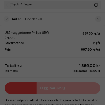
Tryck, 4 färger
Antal
:
- Gör ditt val -
USB-väggadapter Philips 65W
697,50 kr/st
3-port
Startkostnad
Ingår
Pris
697,50 kr/st
Totalt
1 395,00 kr
2
st
inkl. moms
exkl. moms 1 116,00 kr
Lägg i varukorg
I kassan väljer du att slutföra köp eller begära offert. Du får alltid