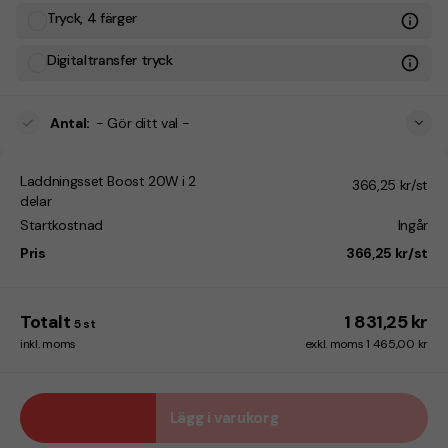
Tryck, 4 färger
Digitaltransfer tryck
Antal
:
- Gör ditt val -
Laddningsset Boost 20W i 2
366,25 kr/st
delar
Startkostnad
Ingår
Pris
366,25 kr/st
Totalt
1 831,25 kr
5
st
inkl. moms
exkl. moms 1 465,00 kr
Lägg i varukorg