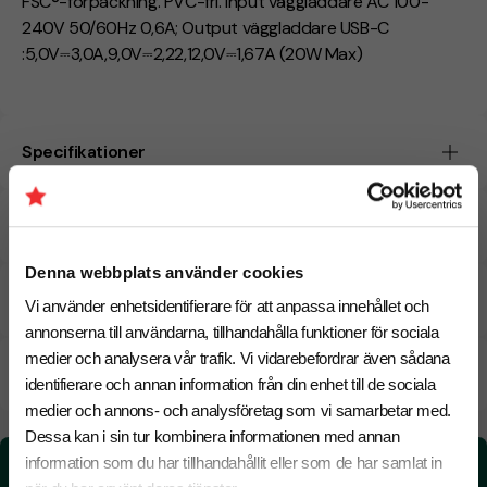
FSC®-förpackning. PVC-fri. Input väggladdare AC 100-
240V 50/60Hz 0,6A; Output väggladdare USB-C
:5,0V⎓3,0A,9,0V⎓2,22,12,0V⎓1,67A (20W Max)
Specifikationer
Tryckmetoder
Denna webbplats använder cookies
Pristabell
Vi använder enhetsidentifierare för att anpassa innehållet och
annonserna till användarna, tillhandahålla funktioner för sociala
medier och analysera vår trafik. Vi vidarebefordrar även sådana
CO₂e -avtryck
identifierare och annan information från din enhet till de sociala
medier och annons- och analysföretag som vi samarbetar med.
Dessa kan i sin tur kombinera informationen med annan
information som du har tillhandahållit eller som de har samlat in
CO₂e -avtryck:
2.23 kg CO₂e / per styck