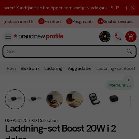
aren! Kundtjänsten har öppet som vanligt vardagar kl. 8–17.
☀️ Vi är h
gnskiss inom 1 h
Fri offert
Prisgaranti
Snabb leverans
Hem
Elektronik
Laddning
Väggladdare
Laddning-set Boost 2
Återvunnet
03-P301.25
XD Collection
/
Laddning-set Boost 20W i 2