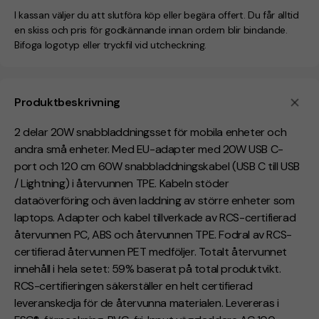
I kassan väljer du att slutföra köp eller begära offert. Du får alltid
en skiss och pris för godkännande innan ordern blir bindande.
Bifoga logotyp eller tryckfil vid utcheckning.
Produktbeskrivning
2 delar 20W snabbladdningsset för mobila enheter och
andra små enheter. Med EU-adapter med 20W USB C-
port och 120 cm 60W snabbladdningskabel (USB C till USB
/ Lightning) i återvunnen TPE. Kabeln stöder
dataöverföring och även laddning av större enheter som
laptops. Adapter och kabel tillverkade av RCS-certifierad
återvunnen PC, ABS och återvunnen TPE. Fodral av RCS-
certifierad återvunnen PET medföljer. Totalt återvunnet
innehåll i hela setet: 59% baserat på total produktvikt.
RCS-certifieringen säkerställer en helt certifierad
leveranskedja för de återvunna materialen. Levereras i