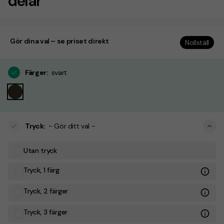
delar
Gör dina val – se priset direkt
Nollställ
Färger
:
svart
Tryck
:
- Gör ditt val -
Utan tryck
Tryck, 1 färg
Tryck, 2 färger
Tryck, 3 färger