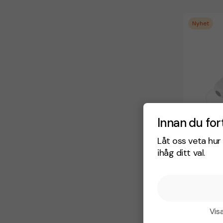
Nyhet
Innan du for
Låt oss veta hur 
ihåg ditt val.
Handfläkt 
fr. 90,00 kr
Visa
Antal från: