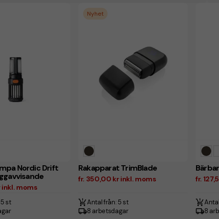
Nyhet
pa Nordic Drift
Rakapparat TrimBlade
Bärbar
yggavvisande
fr. 350,00 kr inkl. moms
fr. 127
r inkl. moms
 5 st
Antal från: 5 st
Antal
agar
8 arbetsdagar
8 ar