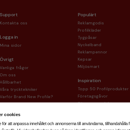
Support
Populärt
Kontakta oss
Reklamgodis
Profilkläder
Logga in
Tygpåsar
Nyckelband
Mina sidor
Reklampennor
Övrigt
Kepsar
Miljösmart
Vanliga frågor
Om oss
Inspiration
Hållbarhet
Topp 50 Profilprodukter
Våra trycktekniker
Företagsgåvor
Varför Brand New Profile?
Säsongsprodukter
Köpvillkor
Sekretesspolicy
r cookies
 för att anpassa innehållet och annonserna till användarna, tillhandahålla f