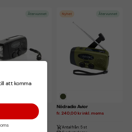
Återvunnet
Nyhet
Återvunnet
till att komma
dio RescueWave
Nödradio Avior
,00 kr inkl. moms
fr. 240,00 kr inkl. moms
 moms
 från: 5 st
Antal från: 5 st