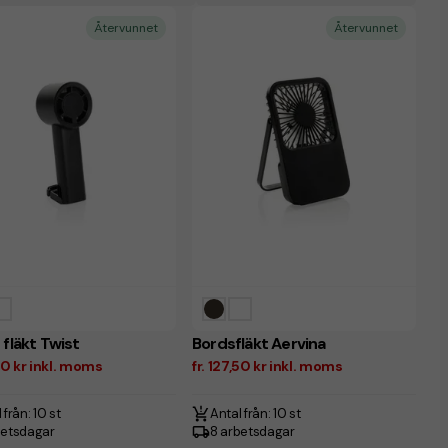
Återvunnet
Återvunnet
 fläkt Twist
Bordsfläkt Aervina
,50 kr inkl. moms
fr. 127,50 kr inkl. moms
 från: 10 st
Antal från: 10 st
betsdagar
8 arbetsdagar