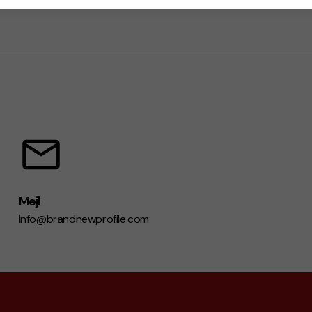
agar
8 arbetsdagar
8 ar
Mejl
info@brandnewprofile.com