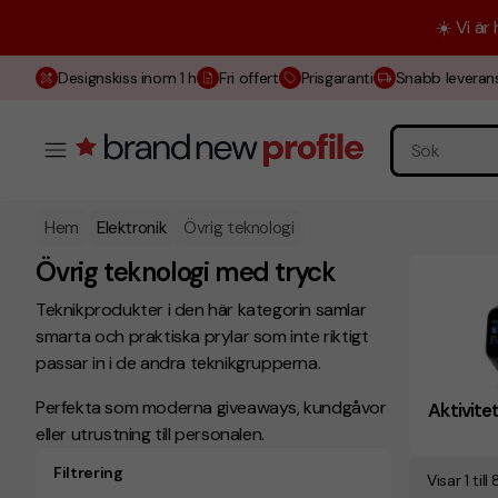
☀️ Vi är
Designskiss inom 1 h
Fri offert
Prisgaranti
Snabb leveran
Hem
Elektronik
Övrig teknologi
Övrig teknologi med tryck
Teknikprodukter i den här kategorin samlar
smarta och praktiska prylar som inte riktigt
passar in i de andra teknikgrupperna.
Perfekta som moderna giveaways, kundgåvor
Aktivit
eller utrustning till personalen.
Filtrering
Visar 1 till