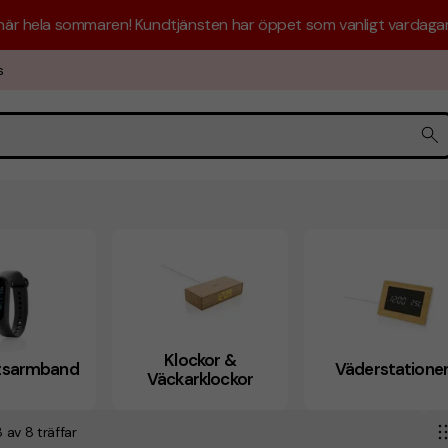
 här hela sommaren! Kundtjänsten har öppet som vanligt vardagar 
s
Klockor &
etsarmband
Väderstatione
Väckarklockor
 8 av 8 träffar