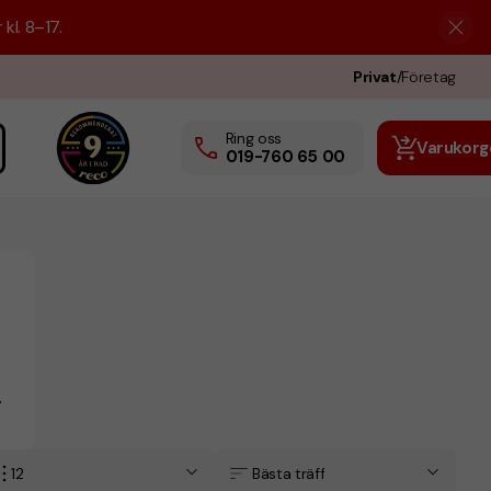
kl. 8–17.
Privat
/
Företag
Ring oss
Varukorg
019-760 65 00
r
12
Bästa träff