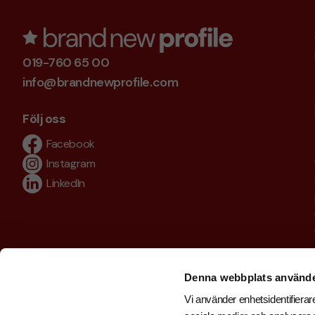
019-760 65 00
info@brandnewprofile.com
Följ oss
Facebook
Instagram
LinkedIn
Denna webbplats använde
Vi använder enhetsidentifierare