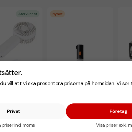
Återvunnet
Nyhet
tsätter.
du vill att vi ska presentera priserna på hemsidan. Vi ser 
Aervia
Luftpump & campinglampa
Nödra
Privat
Företag
Nordic Drift Titan
 inkl. moms
fr. 225
fr. 301,25 kr inkl. moms
 priser inkl. moms
Visa priser exkl.
 10 st
Antal från: 5 st
Antal