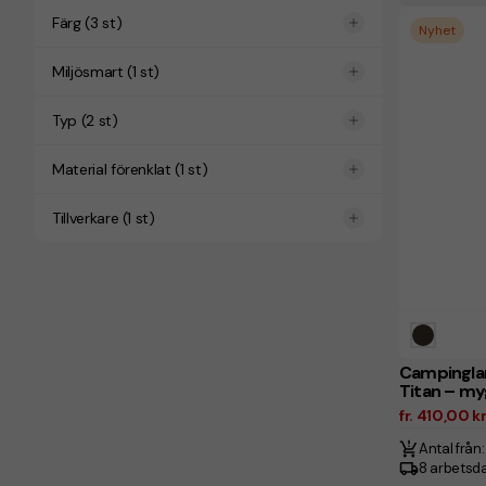
Färg
(
3
st)
Nyhet
Miljösmart
(
1
st)
Typ
(
2
st)
Material förenklat
(
1
st)
Tillverkare
(
1
st)
Campinglam
Titan – m
fr. 410,00 k
Antal från:
8 arbetsd