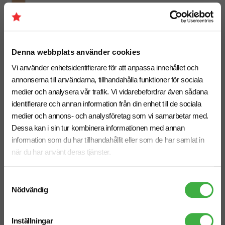
Väderstation Utah LED
fr. 263,75 kr inkl. moms
Antal från: 5 st
Denna webbplats använder cookies
8 arbetsdagar
Vi använder enhetsidentifierare för att anpassa innehållet och
annonserna till användarna, tillhandahålla funktioner för sociala
Vi hjälper dig gärna!
medier och analysera vår trafik. Vi vidarebefordrar även sådana
identifierare och annan information från din enhet till de sociala
medier och annons- och analysföretag som vi samarbetar med.
Dessa kan i sin tur kombinera informationen med annan
information som du har tillhandahållit eller som de har samlat in
när du har använt deras tjänster.
Telefon: 019-760 65 00
Mån-fre 08.30 - 17.00
Samtyckesval
Nödvändig
Inställningar