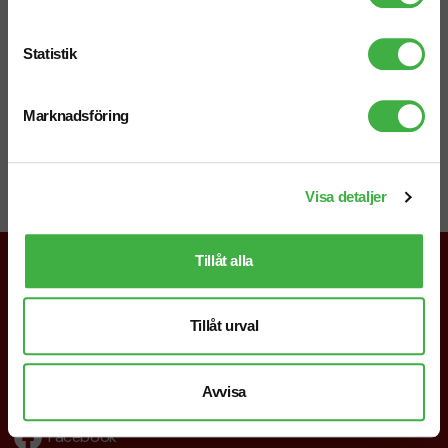
Mejl
info@brandnewprofile.com
Statistik
Marknadsföring
Chatt
Starta en chatt i högra hörnet så svarar vi dig direkt!
Visa detaljer
Tillåt alla
019-760 65 00
Tillåt urval
info@brandnewprofile.com
Avvisa
Följ oss
Facebook