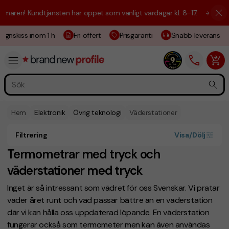
aren! Kundtjänsten har öppet som vanligt vardagar kl. 8–17.
☀️ Vi är h
ignskiss inom 1 h
Fri offert
Prisgaranti
Snabb leverans
Hem
Elektronik
Övrig teknologi
Väderstationer
Filtrering
Visa/Dölj
Termometrar med tryck och
väderstationer med tryck
Inget är så intressant som vädret för oss Svenskar. Vi pratar
väder året runt och vad passar bättre än en väderstation
där vi kan hålla oss uppdaterad löpande. En väderstation
fungerar också som termometer men kan även användas