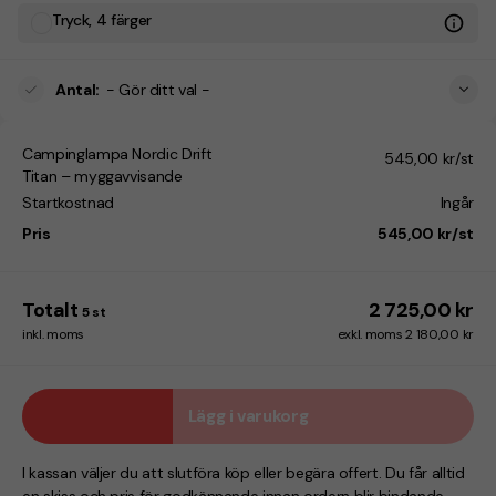
Tryck, 4 färger
Antal
:
- Gör ditt val -
Campinglampa Nordic Drift
545,00 kr/st
Titan – myggavvisande
Startkostnad
Ingår
Pris
545,00 kr/st
Totalt
2 725,00 kr
5
st
inkl. moms
exkl. moms 2 180,00 kr
Lägg i varukorg
I kassan väljer du att slutföra köp eller begära offert. Du får alltid