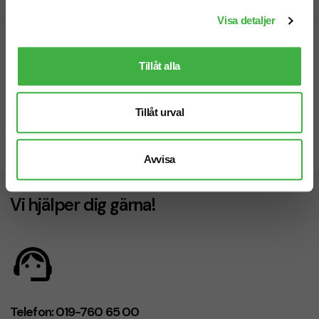
Visa detaljer
Designskiss inom 1 h
Tillåt alla
Fri offert
Tillåt urval
Prisgaranti
Snabb leverans
Avvisa
Vi hjälper dig gärna!
Telefon: 019-760 65 00