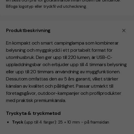
en skiss och pris för godkännande innan ordern blir bindande.
Bifoga logotyp eller tryckfil vid utcheckning.
Produktbeskrivning
En kompakt och smart campinglampa som kombinerar
belysning och myggskydd i ett portabelt format för
utomhusbruk. Den ger upp till 220 lumen, är USB-C-
uppladdningsbar och erbjuder upp till 4 timmars belysning
eller upp till 20 timmars användning av myggfunktionen.
Dessutom omfattas den av
5 års garanti
, vilket stärker
känslan av kvalitet och pålitlighet. Passar utmärkt till
företagsgåvor, outdoor-kampanjer och profilprodukter
med praktisk premiumkänsla.
Tryckyta & tryckmetod
Tryck
(upp till 4 färger):
25 × 10 mm -
på framsidan