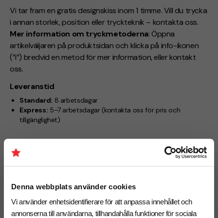
Vi tar fram en gratis designskiss inom 1 timme. Vill du trycka
i annan storlek, position eller tryckteknik – kontakta oss.
Mer information om tryckmetoderna
: Öppna
artikelväljaren på produktsidan och klicka på info-ikonen
(”i”) bredvid en metod för mer information, eller kontakt
oss.
Leveranstid
Standard:
8 arbetsdagar
Express:
5–7 arbetsdagar
(kontakta oss för pris och
tillgänglighet)
Specifikationer
Denna webbplats använder cookies
Tryckmetoder
Vi använder enhetsidentifierare för att anpassa innehållet och
annonserna till användarna, tillhandahålla funktioner för sociala