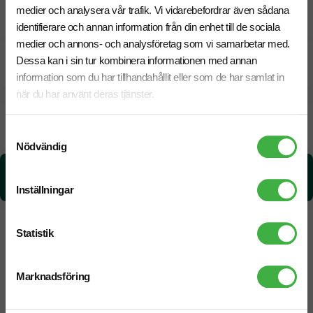
medier och analysera vår trafik. Vi vidarebefordrar även sådana
Pristabell
identifierare och annan information från din enhet till de sociala
medier och annons- och analysföretag som vi samarbetar med.
Dessa kan i sin tur kombinera informationen med annan
CO₂e -avtryck
information som du har tillhandahållit eller som de har samlat in
när du har använt deras tjänster.
Beräknad leveranstid:
8 arbetsdagar
18 Augusti
Samtyckesval
Snabbare leverans? Kontakta oss.
Nödvändig
CO₂e -avtryck:
5.77 kg CO₂e / per styck
Inställningar
Statistik
Marknadsföring