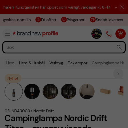
aren! Kundtjänsten har öppet som vanligt vardagar kl. 8–17.
☀️ Vi är h
ignskiss inom 1 h
Fri offert
Prisgaranti
Snabb leverans
Hem
Hem & Hushåll
Verktyg
Ficklampor
Campinglampa Nordi
Nyhet
03-ND430.03
Nordic Drift
/
Campinglampa Nordic Drift