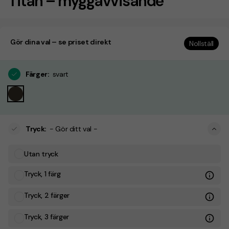
Titan – myggavvisande
Gör dina val – se priset direkt
Nollställ
Färger
:
svart
Tryck
:
- Gör ditt val -
Utan tryck
Tryck, 1 färg
Tryck, 2 färger
Tryck, 3 färger