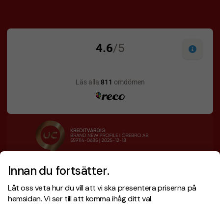
Innan du fortsätter.
Designskiss inom 1 h
Prisgaranti
Låt oss veta hur du vill att vi ska presentera priserna på
Fri offert
Snabb leverans
hemsidan. Vi ser till att komma ihåg ditt val.