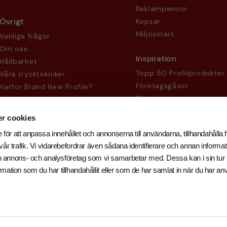
Reklampennor
Övrigt
Kepsar
Miljösmart
Vanliga frågor
Om oss
Inspiration
Hållbarhet
Topp 50 Profilprodukter
Våra trycktekniker
Företagsgåvor
Varför Brand New Profile?
Säsongsprodukter
Köpvillkor
Sekretesspolicy
r cookies
 för att anpassa innehållet och annonserna till användarna, tillhandahålla f
år trafik. Vi vidarebefordrar även sådana identifierare och annan informati
och annons- och analysföretag som vi samarbetar med. Dessa kan i sin tu
ation som du har tillhandahållit eller som de har samlat in när du har an