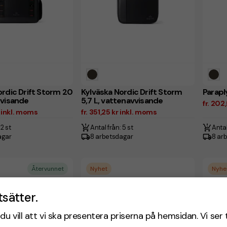
ordic Drift Storm 20
Kylväska Nordic Drift Storm
Paraply
vvisande
5,7 L, vattenavvisande
fr. 202
r inkl. moms
fr. 351,25 kr inkl. moms
 2 st
Antal från: 5 st
Antal
agar
8 arbetsdagar
8 ar
Återvunnet
Nyhet
Nyhe
tsätter.
du vill att vi ska presentera priserna på hemsidan. Vi ser 