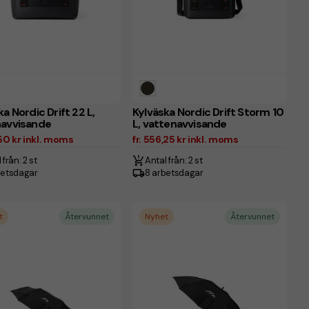
ka Nordic Drift 22 L,
Kylväska Nordic Drift Storm 10
navvisande
L, vattenavvisande
,50 kr inkl. moms
fr. 556,25 kr inkl. moms
 från: 2 st
Antal från: 2 st
betsdagar
8 arbetsdagar
t
Återvunnet
Nyhet
Återvunnet