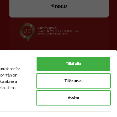
Designskiss inom 1 h
Prisgaranti
Fri offert
Snabb leverans
Tillåt alla
unktioner för
on från din
Tillåt urval
r kombinera
vänt deras
Avvisa
E-handel
av Wombit.