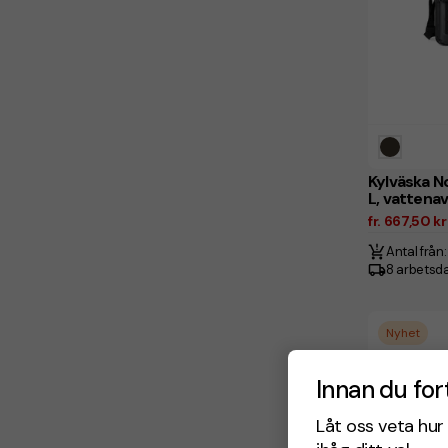
Kylväska N
L, vattena
fr. 667,50 k
Antal från:
8 arbetsd
Nyhet
Innan du for
Låt oss veta hur 