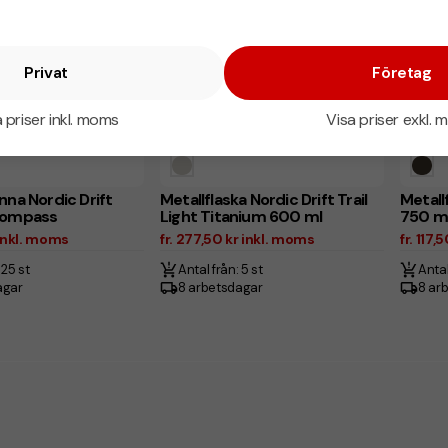
Privat
Företag
 priser inkl. moms
Visa priser exkl.
nna Nordic Drift
Metallflaska Nordic Drift Trail
Metallf
 kompass
Light Titanium 600 ml
750 m
 inkl. moms
fr. 277,50 kr inkl. moms
fr. 117
 25 st
Antal från: 5 st
Antal
agar
8 arbetsdagar
8 ar