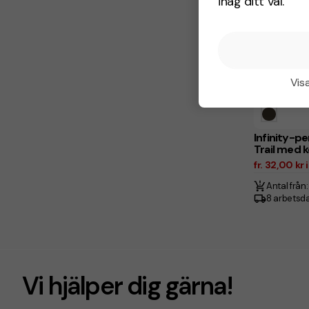
ihåg ditt val.
Visa
Infinity-pe
Trail med
fr. 32,00 kr
Antal från:
8 arbetsd
Vi hjälper dig gärna!