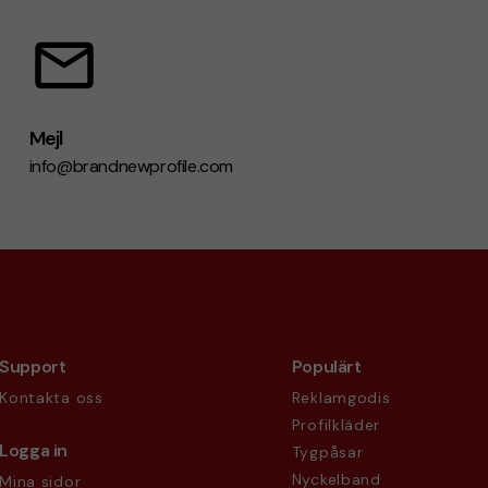
Mejl
info@brandnewprofile.com
Support
Populärt
Kontakta oss
Reklamgodis
Profilkläder
Logga in
Tygpåsar
Nyckelband
Mina sidor