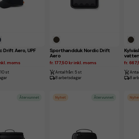
 Drift Aero, UPF
Sporthandduk Nordic Drift
Kylväs
Aero
vatte
 inkl. moms
fr. 177,50 kr inkl. moms
fr. 667
 10 st
Antal från: 5 st
Antal
agar
8 arbetsdagar
8 ar
Återvunnet
Nyhet
Återvunnet
Nyhe