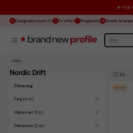
☀️ Vi är
Designskiss inom 1 h
Fri offert
Prisgaranti
Snabb leveran
Hem
Nordic Drift
24
Filtrering
Nyhet
Färg
(
4
st)
Miljösmart
(
1
st)
Mekanism
(
2
st)