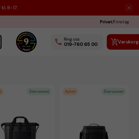
kl. 8–17.
Privat
/
Företag
Ring oss
Varukorg
019-760 65 00
t
Återvunnet
Nyhet
Återvunnet