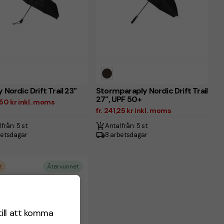
 Nordic Drift Trail 23"
Stormparaply Nordic Drift Trail
27", UPF 50+
,50 kr inkl. moms
fr. 241,25 kr inkl. moms
 från: 5 st
Antal från: 5 st
betsdagar
8 arbetsdagar
t
Återvunnet
till att komma