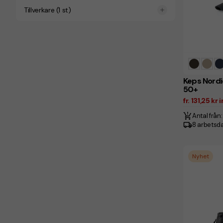
Tillverkare
(
1
st)
Keps Nordic
50+
fr. 131,25 kr
Antal från:
8 arbetsd
Nyhet