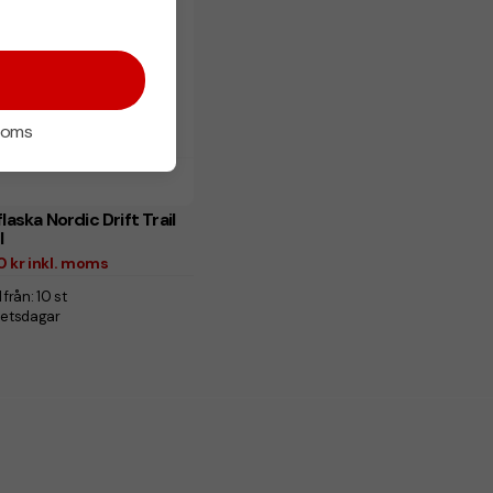
 moms
laska Nordic Drift Trail
l
,50 kr inkl. moms
 från: 10 st
betsdagar