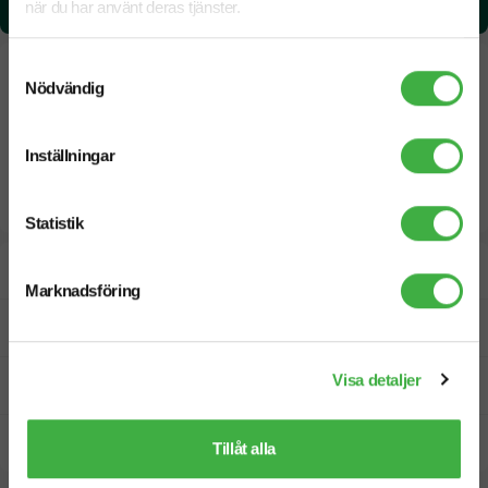
3.59 kg CO₂e / per styck
när du har använt deras tjänster.
Samtyckesval
Nödvändig
Inställningar
Statistik
Designskiss inom 1 h
Marknadsföring
Fri offert
Visa detaljer
Prisgaranti
Snabb leverans
Tillåt alla