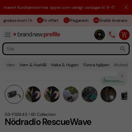
aren! Kundtjänsten har öppet som vanligt vardagar kl. 8–17.
☀️ Vi är h
ignskiss inom 1 h
Fri offert
Prisgaranti
Snabb leverans
Hem
Hem & Hushåll
Hälsa & Hygien
Första hjälpen
Nödradio
Återvunnet
03-P326.43
XD Collection
/
Nödradio RescueWave