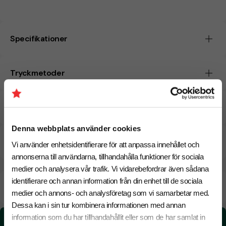
Specifikationer
Tryckmetoder
Pristabell
Denna webbplats använder cookies
CO₂e -avtryck
Vi använder enhetsidentifierare för att anpassa innehållet och
annonserna till användarna, tillhandahålla funktioner för sociala
medier och analysera vår trafik. Vi vidarebefordrar även sådana
identifierare och annan information från din enhet till de sociala
Beräknad leveranstid:
8 arbetsdagar
18 Augusti
Snabbare leverans? Kontakta oss.
medier och annons- och analysföretag som vi samarbetar med.
Dessa kan i sin tur kombinera informationen med annan
information som du har tillhandahållit eller som de har samlat in
CO₂e -avtryck: