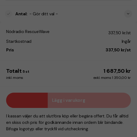
Antal
:
- Gör ditt val -
Nödradio RescueWave
337,50 kr/st
Startkostnad
Ingår
Pris
337,50 kr/st
Totalt
1 687,50 kr
5
st
inkl. moms
exkl. moms 1 350,00 kr
Lägg i varukorg
I kassan väljer du att slutföra köp eller begära offert. Du får alltid
en skiss och pris för godkännande innan ordern blir bindande.
Bifoga logotyp eller tryckfil vid utcheckning.