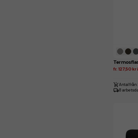
Termosfla
fr. 127,50 k
Antal från:
8 arbetsd