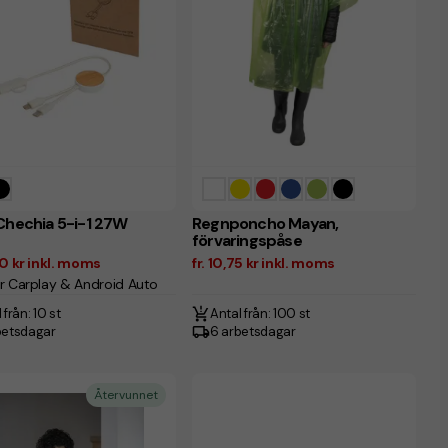
Chechia 5-i-1 27W
Regnponcho Mayan,
förvaringspåse
00 kr inkl. moms
fr. 10,75 kr inkl. moms
r Carplay & Android Auto
 från: 10 st
Antal från: 100 st
betsdagar
6 arbetsdagar
Återvunnet