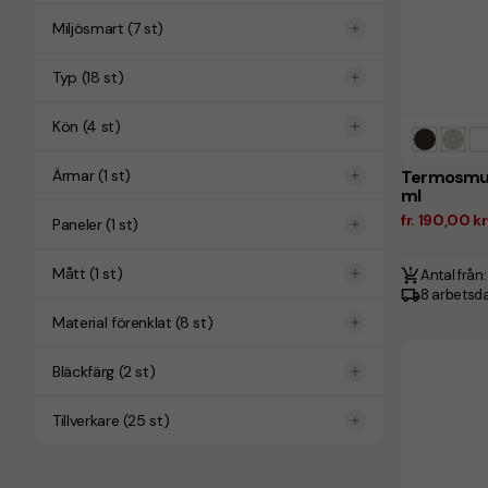
Miljösmart
(
7
st)
Typ
(
18
st)
Kön
(
4
st)
Termosmug
Ärmar
(
1
st)
ml
fr. 190,00 k
Paneler
(
1
st)
Mått
(
1
st)
Antal från:
8 arbetsd
Material förenklat
(
8
st)
Bläckfärg
(
2
st)
Tillverkare
(
25
st)