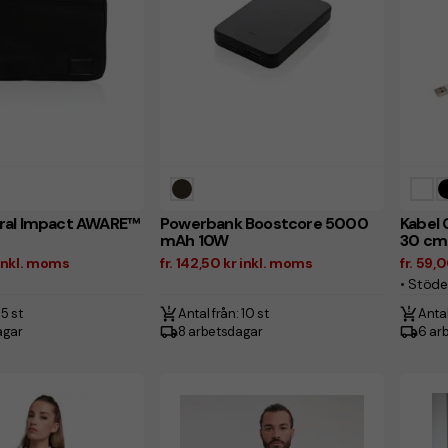
ral Impact AWARE™
Powerbank Boostcore 5000
Kabel 
mAh 10W
30 cm
r inkl. moms
fr. 142,50 kr inkl. moms
fr. 59,
• Stöde
 5 st
Antal från: 10 st
Antal
agar
8 arbetsdagar
6 ar