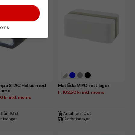
 moms
mpa STAC Helios med
Matlåda MIYO i ett lager
namo
fr. 102,50 kr inkl. moms
,50 kr inkl. moms
 från: 10 st
Antal från: 10 st
betsdagar
12 arbetsdagar