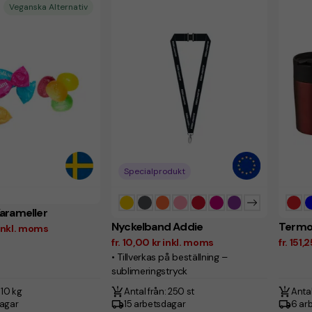
Veganska Alternativ
Specialprodukt
arameller
Nyckelband Addie
Termo
r inkl. moms
fr. 10,00 kr inkl. moms
fr. 151
• Tillverkas på beställning –
sublimeringstryck
 10 kg
Antal från: 250 st
Antal
dagar
15 arbetsdagar
6 ar