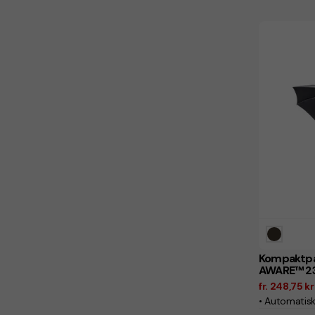
Kompaktpa
AWARE™ 2
fr. 248,75 k
• Automatisk