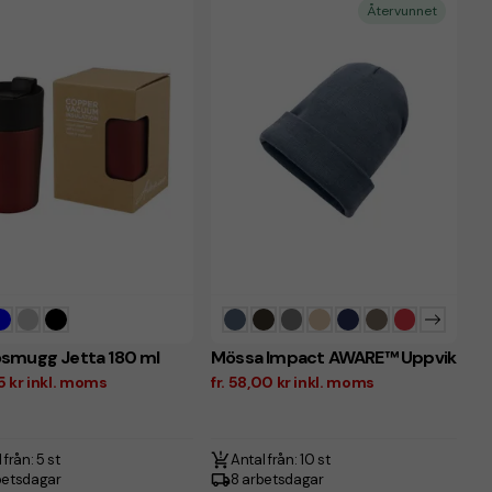
Återvunnet
smugg Jetta 180 ml
Mössa Impact AWARE™ Uppvik
,25 kr inkl. moms
fr. 58,00 kr inkl. moms
 från: 5 st
Antal från: 10 st
betsdagar
8 arbetsdagar