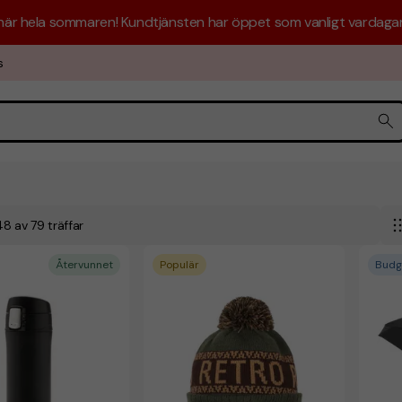
 här hela sommaren! Kundtjänsten har öppet som vanligt vardagar 
s
l 48 av 79 träffar
Återvunnet
Populär
Budg