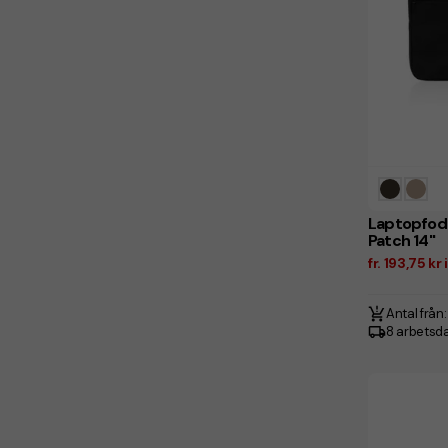
Laptopfod
Patch 14"
fr. 193,75 k
Antal från:
8 arbetsd