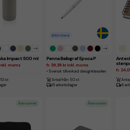
Blått bläck
ska Impact 500 ml
Penna Ballograf Epoca P
Antec
stenp
r inkl. moms
fr. 39,38 kr inkl. moms
fr. 24,
• Svensk tillverkad designklassiker
 10 st
Antal från: 50 st
Antal
agar
15 arbetsdagar
6 ar
Återvunnet
Återvunnet