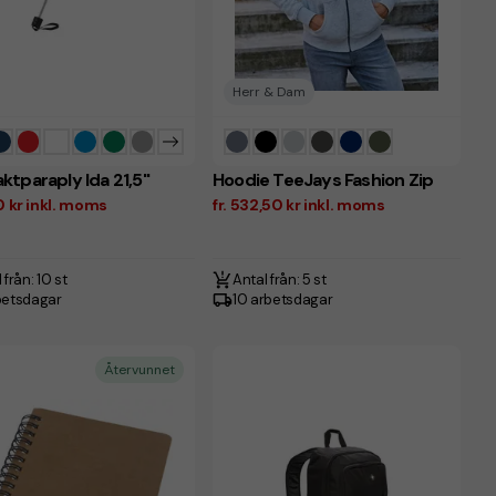
Herr & Dam
tparaply Ida 21,5"
Hoodie TeeJays Fashion Zip
00 kr inkl. moms
fr. 532,50 kr inkl. moms
 från: 10 st
Antal från: 5 st
betsdagar
10 arbetsdagar
Återvunnet