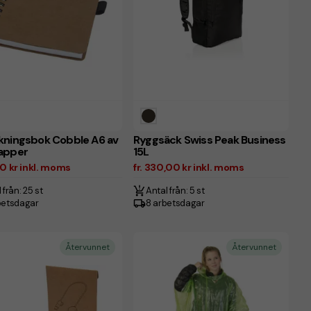
kningsbok Cobble A6 av
Ryggsäck Swiss Peak Business
apper
15L
00 kr inkl. moms
fr. 330,00 kr inkl. moms
 från: 25 st
Antal från: 5 st
betsdagar
8 arbetsdagar
Återvunnet
Återvunnet