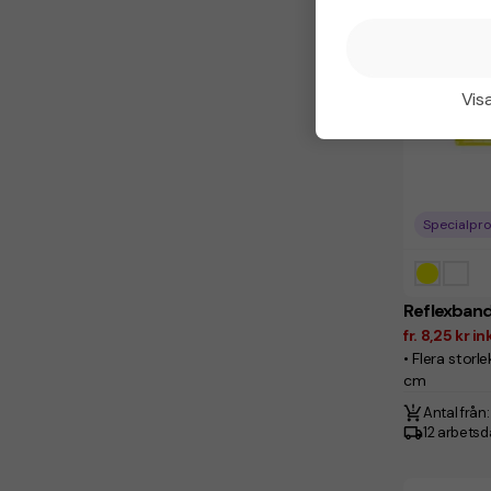
Visa
Specialpr
Reflexban
fr. 8,25 kr 
• Flera stor
cm
Antal från:
12 arbets