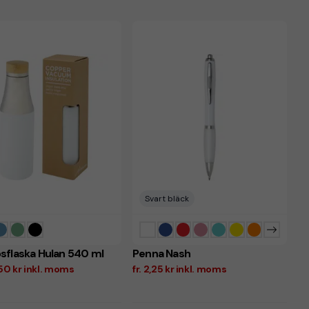
Svart bläck
flaska Hulan 540 ml
Penna Nash
,50 kr inkl. moms
fr. 2,25 kr inkl. moms