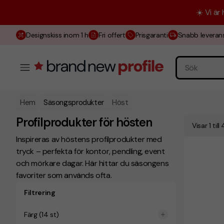
☀️ Vi är
Designskiss inom 1 h
Fri offert
Prisgaranti
Snabb leveran
Hem
Säsongsprodukter
Höst
Profilprodukter för hösten
Visar 1 til
Inspireras av höstens profilprodukter med
tryck – perfekta för kontor, pendling, event
och mörkare dagar. Här hittar du säsongens
favoriter som används ofta.
Filtrering
Färg
(
14
st)