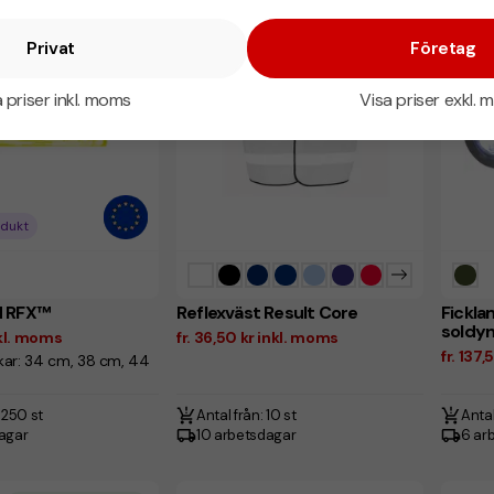
Privat
Företag
 priser inkl. moms
Visa priser exkl.
odukt
d RFX™
Reflexväst Result Core
Fickla
soldy
inkl. moms
fr. 36,50 kr inkl. moms
fr. 137
lekar: 34 cm, 38 cm, 44
 250 st
Antal från: 10 st
Antal
dagar
10 arbetsdagar
6 ar