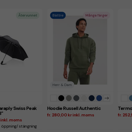
Återvunnet
Bättre
Många färger
Herr & Dam
raply Swiss Peak
Hoodie Russell Authentic
Termos
3"
fr. 280,00 kr inkl. moms
fr. 252
r inkl. moms
 öppning/ stängning