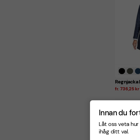
Regnjacka 
fr. 736,25 k
Antal från:
6 arbetsd
Innan du for
Låt oss veta hur 
ihåg ditt val.