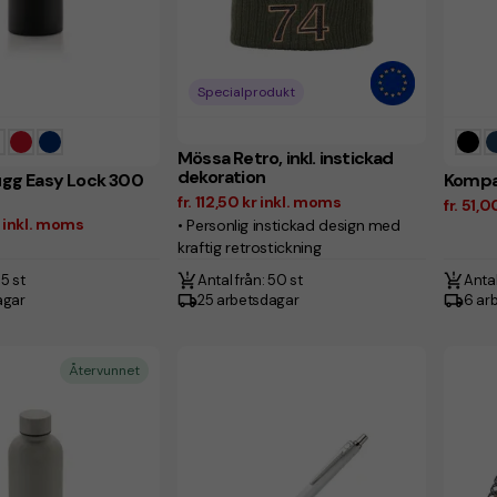
Specialprodukt
Mössa Retro, inkl. instickad
dekoration
g Easy Lock 300
Kompak
fr. 112,50 kr inkl. moms
fr. 51,
r inkl. moms
• Personlig instickad design med
kraftig retrostickning
 5 st
Antal från: 50 st
Antal
agar
25 arbetsdagar
6 ar
Återvunnet