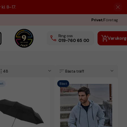
kl. 8–17.
Privat
/
Företag
Ring oss
Varukorg
019-760 65 00
48
Bästa träff
et
Bäst