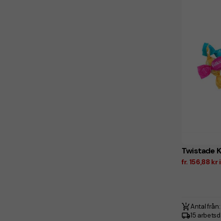
Twistade K
fr. 156,88 k
Antal från:
15 arbets