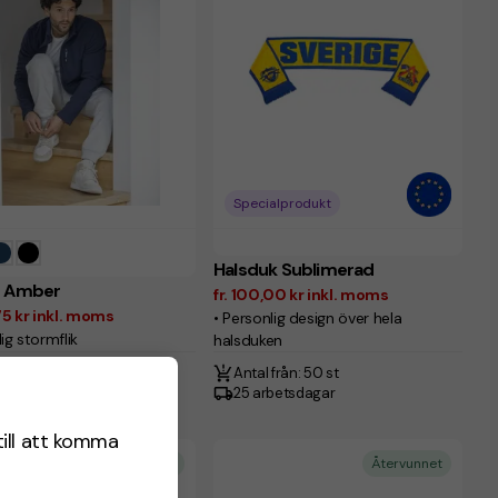
Specialprodukt
Halsduk Sublimerad
e Amber
fr. 100,00 kr inkl. moms
,75 kr inkl. moms
• Personlig design över hela
ig stormflik
halsduken
 från: 5 st
Antal från: 50 st
betsdagar
25 arbetsdagar
till att komma
Återvunnet
Återvunnet