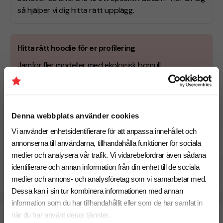
så hjälper vi dig hitta rätt upplägg.
Hitta rätt hoodie för er profilering
Jämför fler modeller med ekologisk bomull,
premiumkänsla, och olika passformer. Se fler
hoddies med tryck
.
Denna webbplats använder cookies
Vi använder enhetsidentifierare för att anpassa innehållet och
Specifikationer
annonserna till användarna, tillhandahålla funktioner för sociala
medier och analysera vår trafik. Vi vidarebefordrar även sådana
identifierare och annan information från din enhet till de sociala
Pristabell
medier och annons- och analysföretag som vi samarbetar med.
Dessa kan i sin tur kombinera informationen med annan
information som du har tillhandahållit eller som de har samlat in
när du har använt deras tjänster.
Beräknad leveranstid:
10 arbetsdagar
24 Augusti