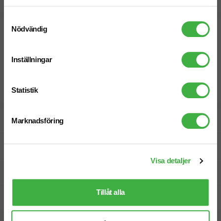
Snabbare leverans? Kontakta oss.
Samtyckesval
Nödvändig
Inställningar
Statistik
Designskiss inom 1 h
Marknadsföring
Fri offert
Visa detaljer
Prisgaranti
Tillåt alla
Snabb leverans