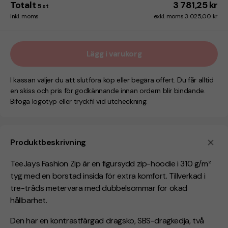
Totalt
3 781,25 kr
5
st
inkl. moms
exkl. moms 3 025,00 kr
Lägg i varukorg
I kassan väljer du att slutföra köp eller begära offert. Du får alltid
en skiss och pris för godkännande innan ordern blir bindande.
Bifoga logotyp eller tryckfil vid utcheckning.
Produktbeskrivning
TeeJays Fashion Zip är en figursydd zip-hoodie i 310 g/m²
tyg med en borstad insida för extra komfort. Tillverkad i
tre-tråds metervara med dubbelsömmar för ökad
hållbarhet.
Den har en kontrastfärgad dragsko, SBS-dragkedja, två