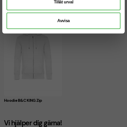
Tillåt urval
Relaterade produkter
Avvisa
Hoodie B&C KING Zip
Vi hjälper dig gärna!