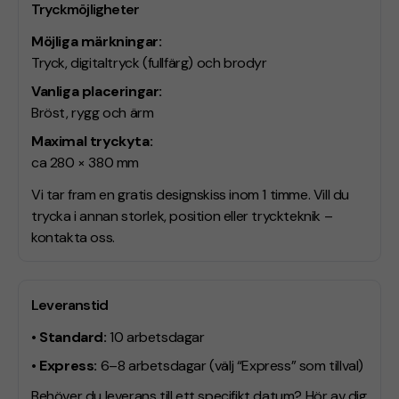
Tryckmöjligheter
Möjliga märkningar:
Tryck, digitaltryck (fullfärg) och brodyr
Vanliga placeringar:
Bröst, rygg och ärm
Maximal tryckyta:
ca 280 × 380 mm
Vi tar fram en gratis designskiss inom 1 timme. Vill du
trycka i annan storlek, position eller tryckteknik –
kontakta oss.
Leveranstid
• Standard:
10 arbetsdagar
• Express:
6–8 arbetsdagar
(välj “Express” som tillval)
Behöver du leverans till ett specifikt datum? Hör av dig