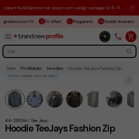
aren! Kundtjänsten har öppet som vanligt vardagar kl. 8–17.
☀️ Vi är h
gnskiss inom 1 h
Fri offert
Prisgaranti
Snabb leverans
Hem
Profilkläder
Hoodies
Hoodie TeeJays Fashion Zip
Finns i både herr & dam
44-29554
Tee Jays
/
Hoodie TeeJays Fashion Zip