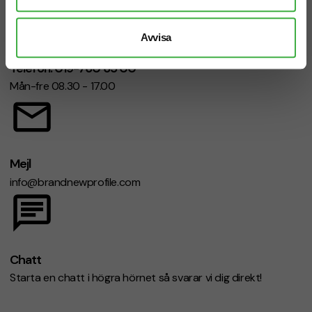
Avvisa
Telefon: 019-760 65 00
Mån-fre 08.30 - 17.00
Mejl
info@brandnewprofile.com
Chatt
Starta en chatt i högra hörnet så svarar vi dig direkt!