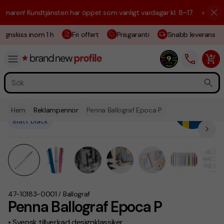
aren! Kundtjänsten har öppet som vanligt vardagar kl. 8–17.
☀️ Vi är h
ignskiss inom 1 h
Fri offert
Prisgaranti
Snabb leverans
Hem
Reklampennor
Penna Ballograf Epoca P
Blått bläck
47-10183-0001
Ballograf
/
Penna Ballograf Epoca P
• Svensk tillverkad designklassiker