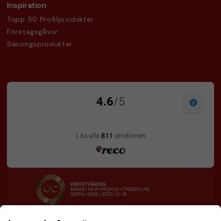
Inspiration
Topp 50 Profilprodukter
Företagsgåvor
Säsongsprodukter