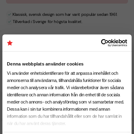
Klassisk, svensk design som har varit populär sedan 1961.
Tillverkad i Sverige för högsta kvalitet.
Specifikationer
Pristabell
Denna webbplats använder cookies
Vi använder enhetsidentifierare för att anpassa innehållet och
annonserna till användarna, tillhandahålla funktioner för sociala
Dokument / Tryckmall
medier och analysera vår trafik. Vi vidarebefordrar även sådana
identifierare och annan information från din enhet till de sociala
medier och annons- och analysföretag som vi samarbetar med.
Beräknad leveranstid:
15 arbetsdagar
27 Augusti
Dessa kan i sin tur kombinera informationen med annan
Snabbare leverans? Kontakta oss.
information som du har tillhandahållit eller som de har samlat in
när du har använt deras tjänster.