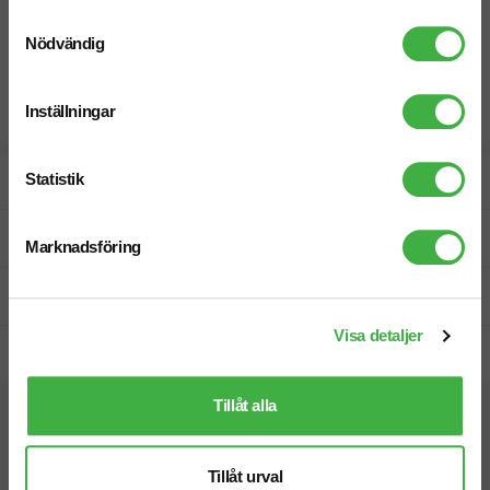
Samtyckesval
Nödvändig
Inställningar
Statistik
Designskiss inom 1 h
Fri offert
Marknadsföring
Prisgaranti
Visa detaljer
Snabb leverans
Tillåt alla
Vi hjälper dig gärna!
Tillåt urval