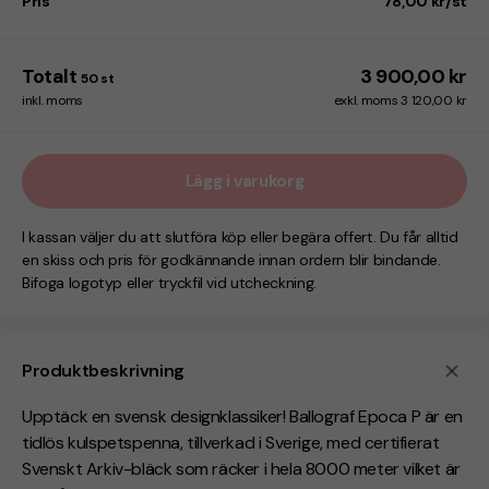
Pris
78,00 kr/st
Totalt
3 900,00 kr
50
st
inkl. moms
exkl. moms 3 120,00 kr
Lägg i varukorg
I kassan väljer du att slutföra köp eller begära offert. Du får alltid
en skiss och pris för godkännande innan ordern blir bindande.
Bifoga logotyp eller tryckfil vid utcheckning.
Produktbeskrivning
Upptäck en svensk designklassiker! Ballograf Epoca P är en
tidlös kulspetspenna, tillverkad i Sverige, med certifierat
Svenskt Arkiv-bläck som räcker i hela 8000 meter vilket är