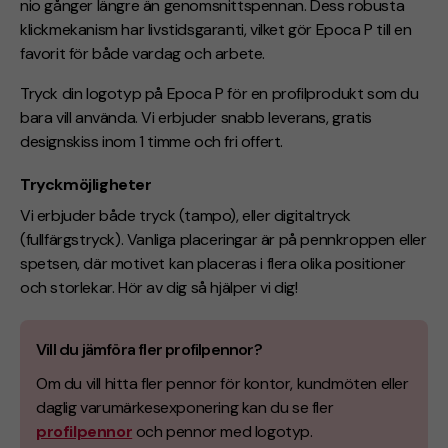
nio gånger längre än genomsnittspennan. Dess robusta
klickmekanism har livstidsgaranti, vilket gör Epoca P till en
favorit för både vardag och arbete.
Tryck din logotyp på Epoca P för en profilprodukt som du
bara vill använda. Vi erbjuder snabb leverans, gratis
designskiss inom 1 timme och fri offert.
Tryckmöjligheter
Vi erbjuder både tryck (tampo), eller digitaltryck
(
fullfärgstryck
). Vanliga placeringar är på pennkroppen eller
spetsen, där motivet kan placeras i flera olika positioner
och storlekar. Hör av dig så hjälper vi dig!
Vill du jämföra fler profilpennor?
Om du vill hitta fler pennor för kontor, kundmöten eller
daglig varumärkesexponering kan du se fler
profilpennor
och pennor med logotyp.