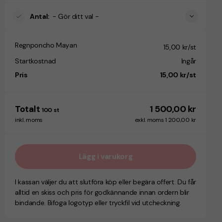
Antal
:
- Gör ditt val -
Regnponcho Mayan
15,00 kr/st
Startkostnad
Ingår
Pris
15,00 kr/st
Totalt
1 500,00 kr
100
st
inkl. moms
exkl. moms 1 200,00 kr
Lägg i varukorg
I kassan väljer du att slutföra köp eller begära offert. Du får
alltid en skiss och pris för godkännande innan ordern blir
bindande. Bifoga logotyp eller tryckfil vid utcheckning.