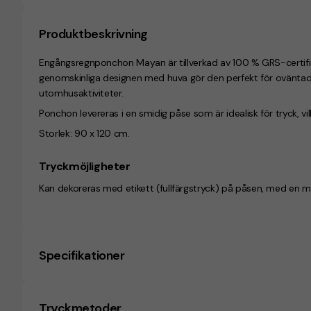
Produktbeskrivning
Engångsregnponchon Mayan är tillverkad av 100 % GRS-certifie
genomskinliga designen med huva gör den perfekt för oväntade
utomhusaktiviteter.
Ponchon levereras i en smidig påse som är idealisk för tryck, vil
Storlek: 90 x 120 cm.
Tryckmöjligheter
Kan dekoreras med etikett (
fullfärgstryck
) på påsen, med en ma
Specifikationer
Tryckmetoder