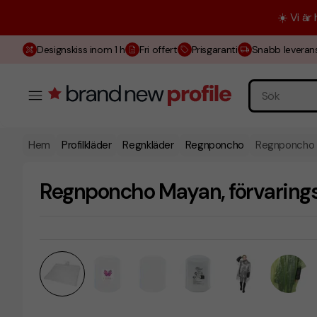
☀️ Vi är
Designskiss inom 1 h
Fri offert
Prisgaranti
Snabb leveran
Hem
Profilkläder
Regnkläder
Regnponcho
Regnponcho M
Regnponcho Mayan, förvaring