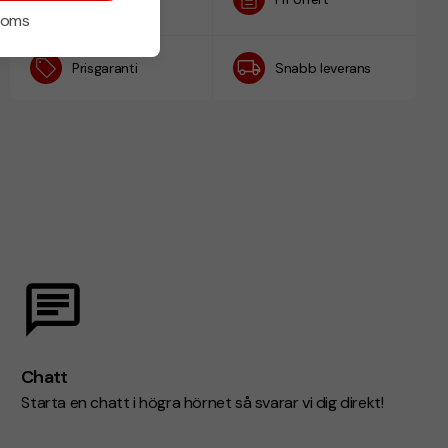
h
 moms
Prisgaranti
Snabb leverans
Chatt
Starta en chatt i högra hörnet så svarar vi dig direkt!