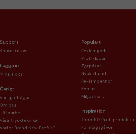
Support
Populärt
Kontakta oss
Reklamgodis
Profilkläder
Logga in
Tygpåsar
Nyckelband
Mina sidor
Reklampennor
Övrigt
Kepsar
Miljösmart
Vanliga frågor
Om oss
Inspiration
Hållbarhet
Topp 50 Profilprodukter
Våra trycktekniker
Företagsgåvor
Varför Brand New Profile?
Säsongsprodukter
Köpvillkor