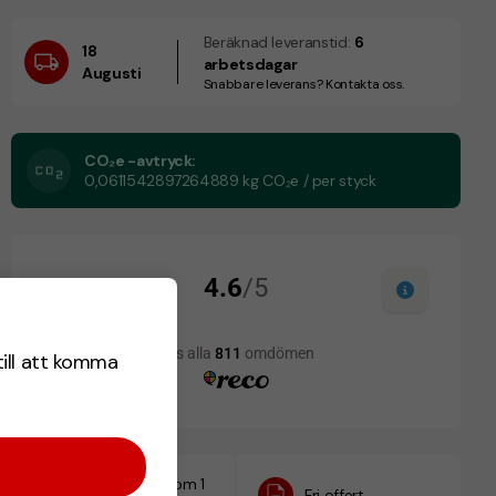
Beräknad leveranstid:
6
18
arbetsdagar
Augusti
Snabbare leverans? Kontakta oss.
CO₂e -avtryck:
0,0611542897264889 kg CO₂e / per styck
till att komma
Designskiss inom 1
Fri offert