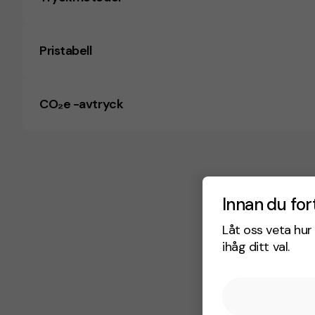
Pristabell
CO₂e -avtryck
Innan du for
Låt oss veta hur 
ihåg ditt val.