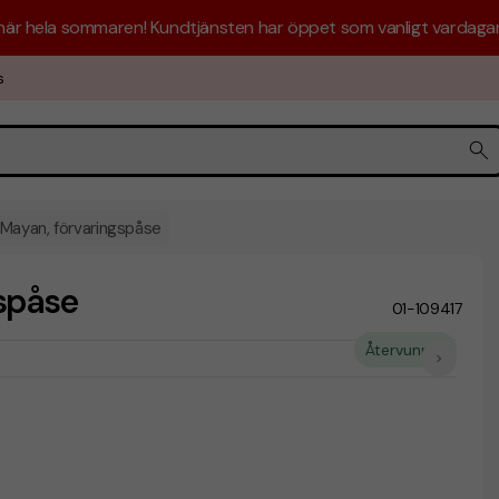
 här hela sommaren! Kundtjänsten har öppet som vanligt vardagar 
s
ayan, förvaringspåse
spåse
01-109417
Återvunnet