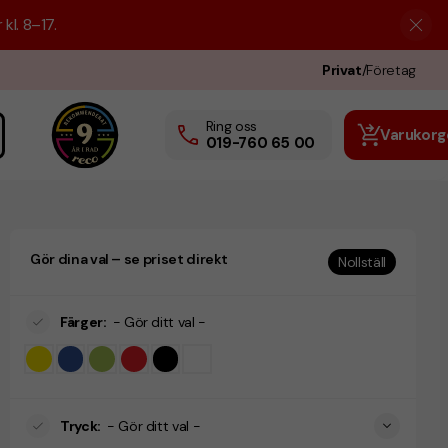
kl. 8–17.
Privat
/
Företag
Ring oss
Varukorg
019-760 65 00
Gör dina val – se priset direkt
Nollställ
Färger
:
- Gör ditt val -
Tryck
:
- Gör ditt val -