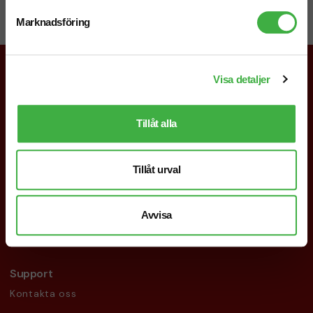
Starta en chatt i högra hörnet så svarar vi dig direkt!
Marknadsföring
Visa detaljer
019-760 65 00
Tillåt alla
info@brandnewprofile.com
Följ oss
Tillåt urval
Facebook
Instagram
Avvisa
LinkedIn
Support
Kontakta oss