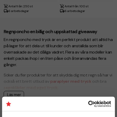
Antal från: 250 st
Antal från: 100 st
6 arbetsdagar
6 arbetsdagar
Regnponcho en billig och uppskattad giveaway
En regnponcho med tryck är en perfekt produkt att alltid ha
på lager för att dela ut till kunder och anställda som blir
överraskade av det dåliga vädret. Flera av våra modeller kan
enkelt packas ihop i en liten påse och återanvändas flera
gånger.
Söker du fler produkter för att skydda dig mot regn så har vi
också ett brett utbud av
paraplyer med tryck
och bra
regnkläder med eget tryck.
Läs mer