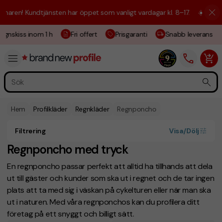
aren! Kundtjänsten har öppet som vanligt vardagar kl. 8–17.
☀️ Vi är h
ignskiss inom 1 h
Fri offert
Prisgaranti
Snabb leverans
Hem
Profilkläder
Regnkläder
Regnponcho
Filtrering
Visa/Dölj
Regnponcho med tryck
En regnponcho passar perfekt att alltid ha tillhands att dela
ut till gäster och kunder som ska ut i regnet och de tar ingen
plats att ta med sig i väskan på cykelturen eller när man ska
ut i naturen. Med våra regnponchos kan du profilera ditt
företag på ett snyggt och billigt sätt.