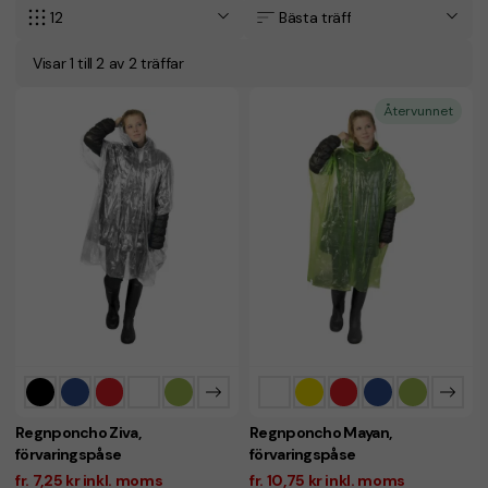
12
Bästa träff
Visar 1 till 2 av 2 träffar
Återvunnet
Regnponcho Ziva,
Regnponcho Mayan,
förvaringspåse
förvaringspåse
fr. 7,25 kr inkl. moms
fr. 10,75 kr inkl. moms