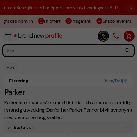
aren! Kundtjänsten har öppet som vanligt vardagar kl. 8–17.
☀️ Vi är h
ignskiss inom 1 h
Fri offert
Prisgaranti
Snabb leverans
Hem
Filtrering
Visa/Dölj
Parker
Parker är ett varumärke med historia och anor och samtidigt
i ständig utveckling.
Därför har Parker Pennor blivit synonymt
med pennor av hög kvalitet.
Bästa träff