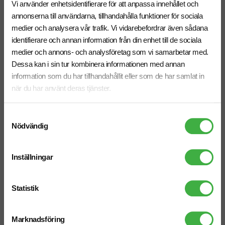
Vi använder enhetsidentifierare för att anpassa innehållet och
annonserna till användarna, tillhandahålla funktioner för sociala
medier och analysera vår trafik. Vi vidarebefordrar även sådana
identifierare och annan information från din enhet till de sociala
medier och annons- och analysföretag som vi samarbetar med.
Dessa kan i sin tur kombinera informationen med annan
information som du har tillhandahållit eller som de har samlat in
Svart bläck
när du har använt deras tjänster.
Samtyckesval
Kulpenna Parker IM
Nödvändig
fr. 525,00 kr inkl. moms
Antal från: 2 st
6 arbetsdagar
Inställningar
Vi hjälper dig gärna!
Statistik
Marknadsföring