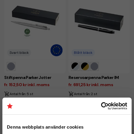
Svart bläck
Blått bläck
Stiftpenna Parker Jotter
Reservoarpenna Parker IM
fr. 152,50 kr inkl. moms
fr. 691,25 kr inkl. moms
Antal från: 5 st
Antal från: 2 st
8 arbetsdagar
6 arbetsdagar
Denna webbplats använder cookies