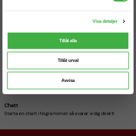
Telefon: 019-760 65 00
Visa detaljer
Mån-fre 08.30 - 17.00
Tillåt alla
Tillåt urval
Mejl
info@brandnewprofile.com
Avvisa
Chatt
Starta en chatt i högra hörnet så svarar vi dig direkt!