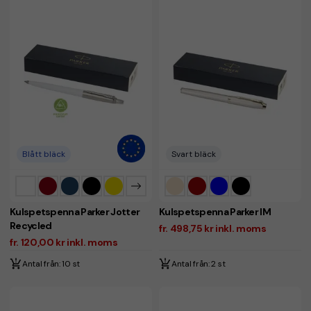
Blått bläck
Svart bläck
Kulspetspenna Parker Jotter
Kulspetspenna Parker IM
Recycled
fr. 498,75 kr inkl. moms
fr. 120,00 kr inkl. moms
Antal från: 10 st
Antal från: 2 st