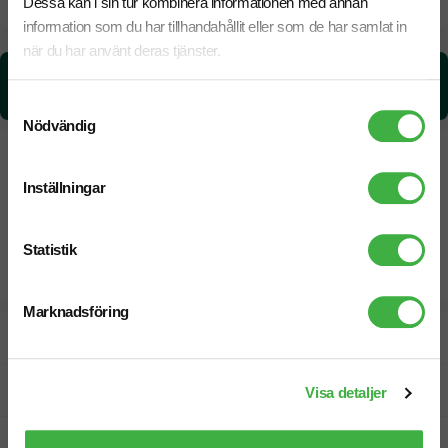
Dessa kan i sin tur kombinera informationen med annan
information som du har tillhandahållit eller som de har samlat in
när du har använt deras tjänster.
CO₂e -avtryck:
0,126344771282153 kg CO₂e / per styck
Samtyckesval
Nödvändig
Inställningar
Statistik
Marknadsföring
Designskiss inom 1 h
Fri offert
Visa detaljer
Prisgaranti