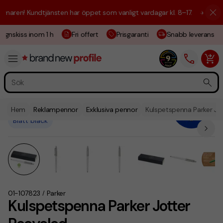
aren! Kundtjänsten har öppet som vanligt vardagar kl. 8–17.
☀️ Vi är h
ignskiss inom 1 h
Fri offert
Prisgaranti
Snabb leverans
Hem
Reklampennor
Exklusiva pennor
Kulspetspenna Parker Jo
Blått bläck
01-107823
Parker
/
Kulspetspenna Parker Jotter