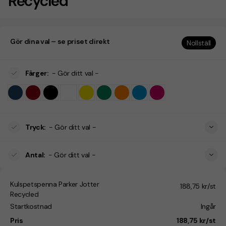
Recycled
Gör dina val – se priset direkt
Nollställ
Färger
:
- Gör ditt val -
Tryck
:
- Gör ditt val -
Antal
:
- Gör ditt val -
Kulspetspenna Parker Jotter
188,75 kr/st
Recycled
Startkostnad
Ingår
Pris
188,75 kr/st