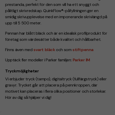
prestanda, perfekt för den som vill ha ett snyggt och
pålitligt skrivredskap. QuinkFlow®-påfyllningen ger en
smidig skrivupplevelse med en imponerande skrivlängd på
upp till 5 500 meter.
Pennan har blått bläck och är en idealisk profilprodukt för
företag som värdesätter både kvalitet och hållbarhet.
Finns även med
svart bläck
och som
stiftpenna
Upptäck fler modeller i Parker familjen:
Parker IM
Tryckmöjligheter
Vi erbjuder tryck (tampo), digitaltryck (fullfärgstryck) eller
gravyr. Trycket går att placera på pennkroppen, där
motivet kan placeras i flera olika positioner och storlekar.
Hör av dig så hjälper vi dig!