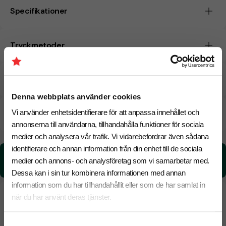
Specifikationer
Tryckmetoder
Pristabell
Denna webbplats använder cookies
Vi använder enhetsidentifierare för att anpassa innehållet och
CO₂e -avtryck
annonserna till användarna, tillhandahålla funktioner för sociala
medier och analysera vår trafik. Vi vidarebefordrar även sådana
identifierare och annan information från din enhet till de sociala
CO₂e -avtryck:
medier och annons- och analysföretag som vi samarbetar med.
0,0297789213056913 kg CO₂e / per styck
Dessa kan i sin tur kombinera informationen med annan
information som du har tillhandahållit eller som de har samlat in
när du har använt deras tjänster.
Samtyckesval