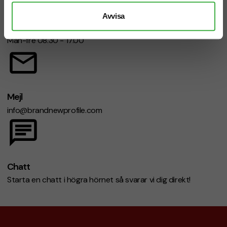
Avvisa
Telefon: 019-760 65 00
Mån-fre 08.30 - 17.00
Mejl
info@brandnewprofile.com
Chatt
Starta en chatt i högra hörnet så svarar vi dig direkt!