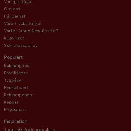
Vanliga frågor
Om oss
Hållbarhet
Våra trycktekniker
Varför Brand New Profile?
Köpvillkor
Sekretesspolicy
Populärt
Reklamgodis
Profilkläder
Tygpåsar
Nyckelband
Reklampennor
Kepsar
Miljösmart
Inspiration
Topp 50 Profilprodukter