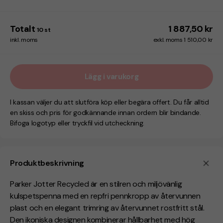
Totalt
1 887,50 kr
10
st
inkl. moms
exkl. moms 1 510,00 kr
Lägg i varukorg
I kassan väljer du att slutföra köp eller begära offert. Du får alltid
en skiss och pris för godkännande innan ordern blir bindande.
Bifoga logotyp eller tryckfil vid utcheckning.
Produktbeskrivning
Parker Jotter Recycled är en stilren och miljövänlig
kulspetspenna med en repfri pennkropp av återvunnen
plast och en elegant trimring av återvunnet rostfritt stål.
Den ikoniska designen kombinerar hållbarhet med hög