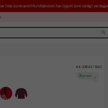
 här hela sommaren! Kundtjänsten har öppet som vanligt vardagar 
s
44-23642
B&C
/
Återvunnet