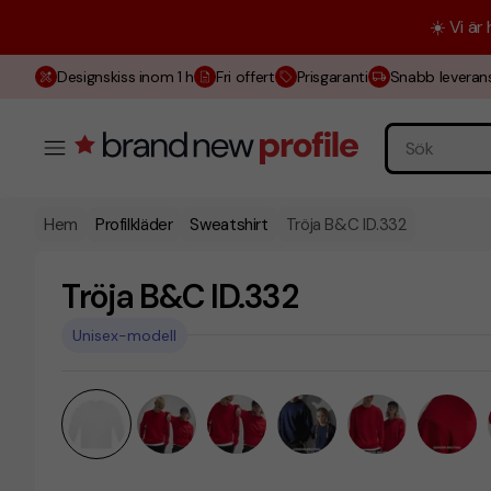
☀️ Vi är
Designskiss inom 1 h
Fri offert
Prisgaranti
Snabb leveran
Hem
Profilkläder
Sweatshirt
Tröja B&C ID.332
Tröja B&C ID.332
Unisex-modell