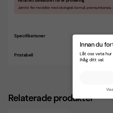
Hitta rätt sweatshirt för er profilering
Jämför fler modeller med ekologisk bomull, premiumkänsla, o
Specifikationer
Innan du for
Låt oss veta hur 
Pristabell
ihåg ditt val.
Visa
Relaterade produkter