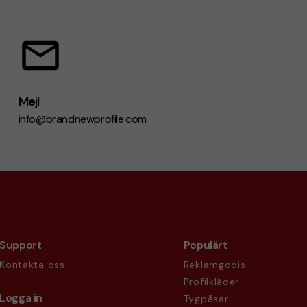
Mejl
info@brandnewprofile.com
Support
Populärt
Kontakta oss
Reklamgodis
Profilkläder
Logga in
Tygpåsar