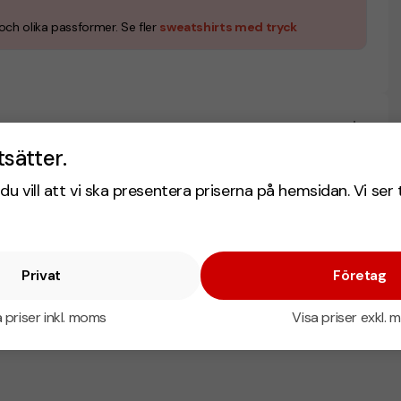
ch olika passformer. Se fler
sweatshirts med tryck
tsätter.
du vill att vi ska presentera priserna på hemsidan. Vi ser 
Privat
Företag
 priser inkl. moms
Visa priser exkl.