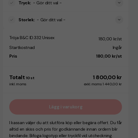
Tryck
:
- Gör ditt val -
Storlek
:
- Gör ditt val -
Tröja B&C ID.332 Unisex
180,00 kr/st
Startkostnad
Ingår
Pris
180,00 kr/st
Totalt
1 800,00 kr
10
st
inkl. moms
exkl. moms 1 440,00 kr
Lägg i varukorg
I kassan väljer du att slutföra köp eller begära offert. Du får
alltid en skiss och pris för godkännande innan ordern blir
bindande. Bifoga logotyp eller tryckfil vid utcheckning.