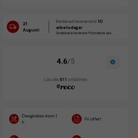
Beräknad leveranstid:
10
21
arbetsdagar
Augusti
Snabbare leverans? Kontakta oss.
Designskiss inom 1
Fri offert
h