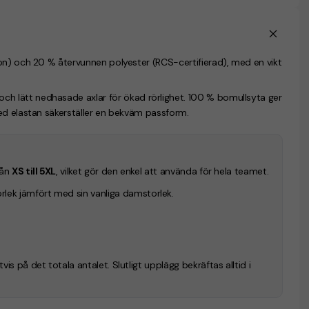
on) och 20 % återvunnen polyester (RCS-certifierad), med en vikt
 lätt nedhasade axlar för ökad rörlighet. 100 % bomullsyta ger
ed elastan säkerställer en bekväm passform.
rån
XS till 5XL
, vilket gör den enkel att använda för hela teamet.
lek jämfört med sin vanliga damstorlek.
s på det totala antalet. Slutligt upplägg bekräftas alltid i