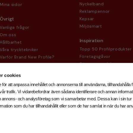
Nyckelband
Mina sidor
Reklampennor
Övrigt
Kepsar
Miljösmart
Vanliga frågor
Om oss
Inspiration
Hållbarhet
Topp 50 Profilprodukter
Våra trycktekniker
Företagsgåvor
Varför Brand New Profile?
Säsongsprodukter
Köpvillkor
Sekretesspolicy
r cookies
 för att anpassa innehållet och annonserna till användarna, tillhandahålla f
år trafik. Vi vidarebefordrar även sådana identifierare och annan informati
och annons- och analysföretag som vi samarbetar med. Dessa kan i sin tu
ation som du har tillhandahållit eller som de har samlat in när du har an