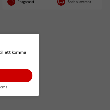
Prisgaranti
Snabb leverans
till att komma
 moms