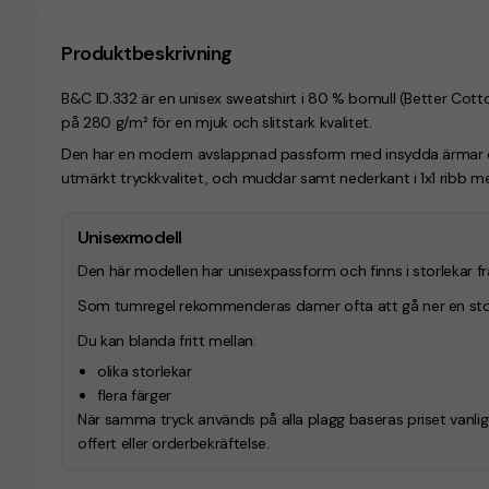
Produktbeskrivning
B&C ID.332 är en unisex sweatshirt i 80 % bomull (Better Cott
på 280 g/m² för en mjuk och slitstark kvalitet.
Den har en modern avslappnad passform med insydda ärmar och
utmärkt tryckkvalitet, och muddar samt nederkant i 1x1 ribb m
Unisexmodell
Den här modellen har unisexpassform och finns i storlekar f
Som tumregel rekommenderas damer ofta att gå ner en stor
Du kan blanda fritt mellan:
olika storlekar
flera färger
När samma tryck används på alla plagg baseras priset vanligtvi
offert eller orderbekräftelse.