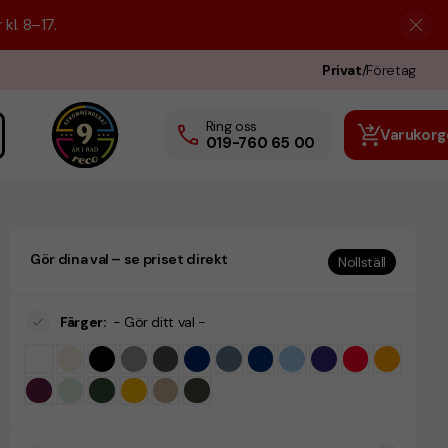
kl. 8–17.
Privat
/
Företag
Ring oss
Varukorg
019-760 65 00
Gör dina val – se priset direkt
Nollställ
Färger
:
- Gör ditt val -