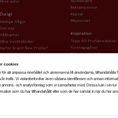
Nyckelband
Mina sidor
Reklampennor
Övrigt
Kepsar
Miljösmart
Vanliga frågor
Om oss
Inspiration
Hållbarhet
Topp 50 Profilprodukter
Våra trycktekniker
Företagsgåvor
Varför Brand New Profile?
Säsongsprodukter
Köpvillkor
Sekretesspolicy
r cookies
 för att anpassa innehållet och annonserna till användarna, tillhandahålla f
år trafik. Vi vidarebefordrar även sådana identifierare och annan informati
och annons- och analysföretag som vi samarbetar med. Dessa kan i sin tu
ation som du har tillhandahållit eller som de har samlat in när du har an