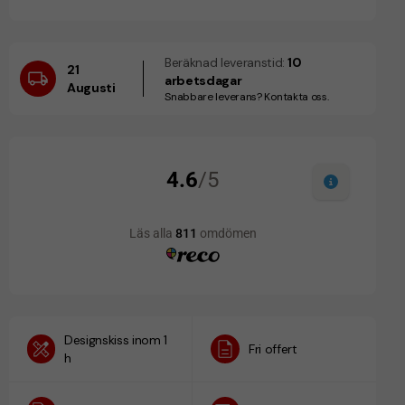
Beräknad leveranstid:
10
21
arbetsdagar
Augusti
Snabbare leverans? Kontakta oss.
Designskiss inom 1
Fri offert
h