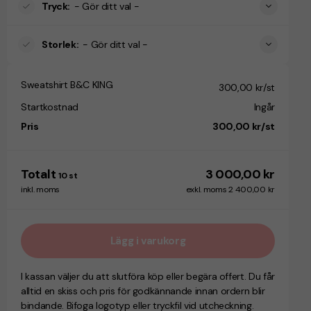
Tryck
:
- Gör ditt val -
Storlek
:
- Gör ditt val -
Sweatshirt B&C KING
300,00 kr/st
Startkostnad
Ingår
Pris
300,00 kr/st
Totalt
3 000,00 kr
10
st
inkl. moms
exkl. moms 2 400,00 kr
Lägg i varukorg
I kassan väljer du att slutföra köp eller begära offert. Du får
alltid en skiss och pris för godkännande innan ordern blir
bindande. Bifoga logotyp eller tryckfil vid utcheckning.