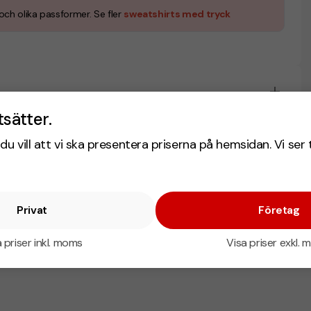
ch olika passformer. Se fler
sweatshirts med tryck
tsätter.
du vill att vi ska presentera priserna på hemsidan. Vi ser 
Privat
Företag
 priser inkl. moms
Visa priser exkl.