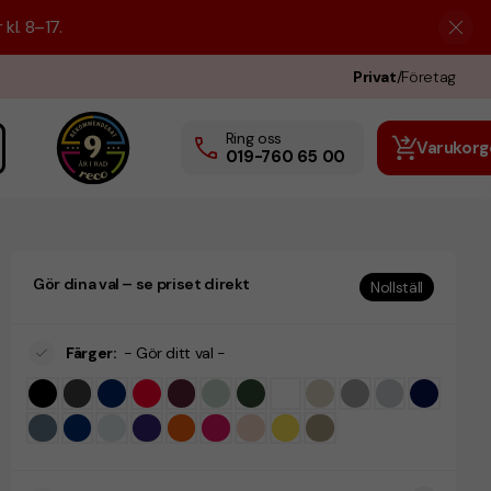
kl. 8–17.
Privat
/
Företag
Ring oss
Varukorg
019-760 65 00
Gör dina val – se priset direkt
Nollställ
Färger
:
- Gör ditt val -