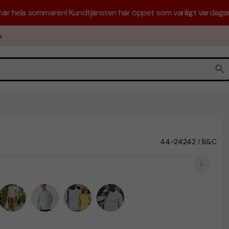
 här hela sommaren! Kundtjänsten har öppet som vanligt vardagar 
s
44-24242
B&C
/