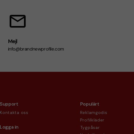
Mejl
info@brandnewprofile.com
Support
Populärt
Kontakta oss
Reklamgodis
Profilkläder
Logga in
Tygpåsar