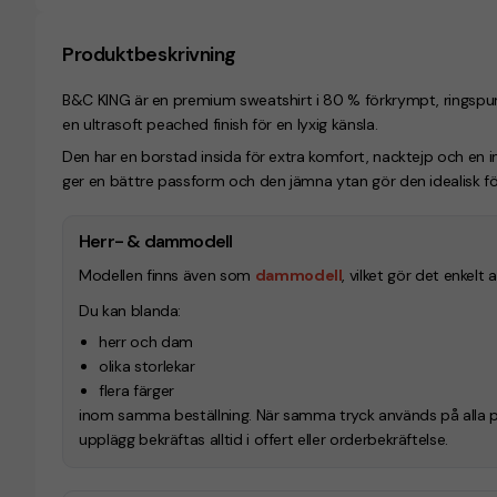
Produktbeskrivning
B&C KING är en premium sweatshirt i 80 % förkrympt, rings
en ultrasoft peached finish för en lyxig känsla.
Den har en borstad insida för extra komfort, nacktejp och en 
ger en bättre passform och den jämna ytan gör den idealisk för
Herr- & dammodell
Modellen finns även som
dammodell
, vilket gör det enkelt
Du kan blanda:
herr och dam
olika storlekar
flera färger
inom samma beställning. När samma tryck används på alla plag
upplägg bekräftas alltid i offert eller orderbekräftelse.