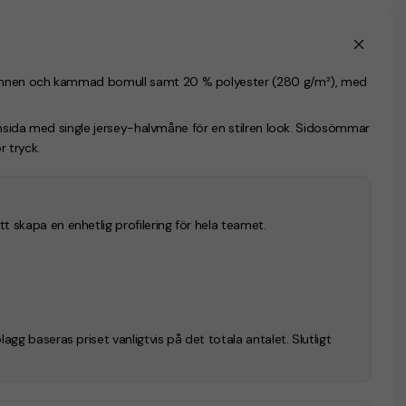
punnen och kammad bomull samt 20 % polyester (280 g/m²), med
insida med single jersey-halvmåne för en stilren look. Sidosömmar
 tryck.
 att skapa en enhetlig profilering för hela teamet.
g baseras priset vanligtvis på det totala antalet. Slutligt