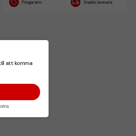
Prisgaranti
Snabb leverans
till att komma
 moms