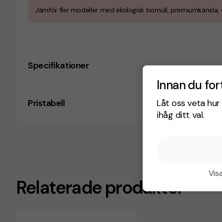
Jämför fler modeller med ekologisk bomull, premiumkänsla, o
Specifikationer
Innan du for
Låt oss veta hur 
Pristabell
ihåg ditt val.
Visa
Relaterade produkter