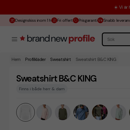
☀️ Vi är
Designskiss inom 1 h
Fri offert
Prisgaranti
Snabb leveran
Hem
Profilkläder
Sweatshirt
Sweatshirt B&C KING
Sweatshirt B&C KING
Finns i både herr & dam