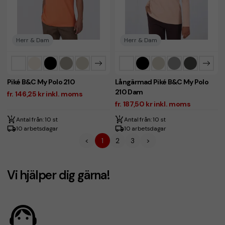
Herr & Dam
Herr & Dam
Piké B&C My Polo 210
Långärmad Piké B&C My Polo
210 Dam
fr. 146,25 kr inkl. moms
fr. 187,50 kr inkl. moms
Antal från: 10 st
Antal från: 10 st
10 arbetsdagar
10 arbetsdagar
<
1
2
3
>
Vi hjälper dig gärna!