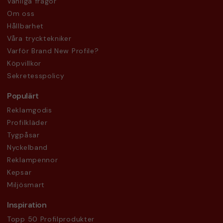
Vanliga frågor
Om oss
Hållbarhet
Våra trycktekniker
Varför Brand New Profile?
Köpvillkor
Sekretesspolicy
Populärt
Reklamgodis
Profilkläder
Tygpåsar
Nyckelband
Reklampennor
Kepsar
Miljösmart
Inspiration
Topp 50 Profilprodukter