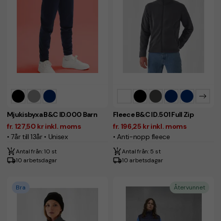
Mjukisbyxa B&C ID.000 Barn
Fleece B&C ID.501 Full Zip
fr. 127,50 kr inkl. moms
fr. 196,25 kr inkl. moms
• 7år till 13år • Unisex
• Anti-nopp fleece
Antal från: 10 st
Antal från: 5 st
10 arbetsdagar
10 arbetsdagar
Bra
Återvunnet