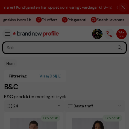
n! Kundtjänsten har öppet som vanligt vardagar kl. 8–17.
☀️ Vi är här 
nskiss inom 1 h
Fri offert
Prisgaranti
Snabb leverans
Hem
Filtrering
Visa/Dölj
B&C
B&C produkter med eget tryck
24
Bästa träff
Ekologisk
Ekologisk