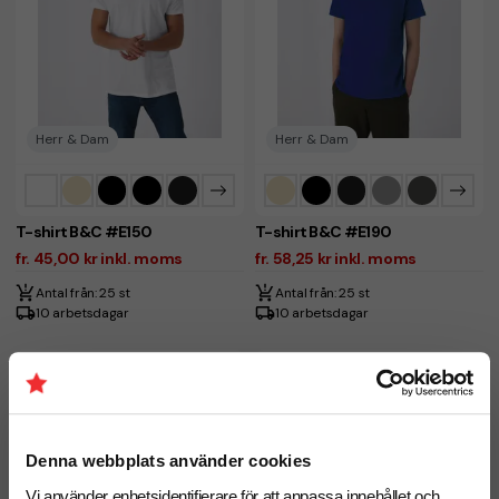
Herr & Dam
Herr & Dam
T-shirt B&C #E150
T-shirt B&C #E190
fr. 45,00 kr inkl. moms
fr. 58,25 kr inkl. moms
Antal från: 25 st
Antal från: 25 st
10 arbetsdagar
10 arbetsdagar
Ekologisk
Denna webbplats använder cookies
Vi använder enhetsidentifierare för att anpassa innehållet och