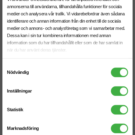
annonserna till användarna, tillhandahålla funktioner för sociala
medier och analysera vår trafik. Vi vidarebefordrar även sådana
identifierare och annan information från din enhet till de sociala
medier och annons- och analysföretag som vi samarbetar med.
Herr & Dam
Unisex
Dessa kan i sin tur kombinera informationen med annan
information som du har tillhandahållit eller som de har samlat in
när du har använt deras tjänster.
T-shirt B&C Organic Inspire V-
T-shirt B&C #E220
Neck
fr. 78,75 kr inkl. moms
Samtyckesval
fr. 75,00 kr inkl. moms
Nödvändig
Antal från: 10 st
Antal från: 10 st
10 arbetsdagar
10 arbetsdagar
Inställningar
Ekologisk
Statistik
Marknadsföring