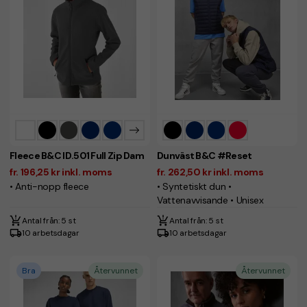
Fleece B&C ID.501 Full Zip Dam
Dunväst B&C #Reset
fr. 196,25 kr inkl. moms
fr. 262,50 kr inkl. moms
• Anti-nopp fleece
• Syntetiskt dun •
Vattenavvisande • Unisex
Antal från: 5 st
Antal från: 5 st
10 arbetsdagar
10 arbetsdagar
Bra
Återvunnet
Återvunnet