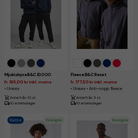
Mjukisbyxa B&C ID.000
Fleece B&C Reset
fr. 165,00 kr inkl. moms
fr. 177,50 kr inkl. moms
• Unisex
• Unisex • Anti-nopp fleece
Antal från: 10 st
Antal från: 5 st
10 arbetsdagar
10 arbetsdagar
Bättre
Ekologisk
Ekologisk