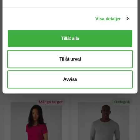
Visa detaljer
Unisex
Herr & Dam
Tillåt alla
T-shirt B&C #E220 Oversized
T-shirt B&C #Organic E150
Tillåt urval
Dam
fr. 116,25 kr inkl. moms
fr. 57,50 kr inkl. moms
• Oversized • 220 g/m²
Antal från: 10 st
Antal från: 25 st
Avvisa
10 arbetsdagar
10 arbetsdagar
Många färger
Ekologisk