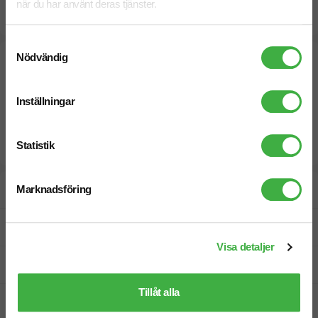
när du har använt deras tjänster.
Beräknad leveranstid:
10 arbetsdagar
21 Augusti
Snabbare leverans? Kontakta oss.
Samtyckesval
Nödvändig
Inställningar
Statistik
Designskiss inom 1 h
Marknadsföring
Fri offert
Visa detaljer
Prisgaranti
Tillåt alla
Snabb leverans