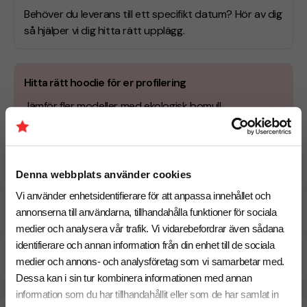
Behöver du leverans till ett specifikt datum? Hör av dig
så hjälper vi dig hitta rätt upplägg.
Hitta rätt hoodie för er profilering
Jämför fler modeller med ekologisk bomull,
premiumkänsla, och olika passformer. Se fler
hoddies med tryck
.
Denna webbplats använder cookies
Vi använder enhetsidentifierare för att anpassa innehållet och
Specifikationer
annonserna till användarna, tillhandahålla funktioner för sociala
medier och analysera vår trafik. Vi vidarebefordrar även sådana
identifierare och annan information från din enhet till de sociala
Pristabell
medier och annons- och analysföretag som vi samarbetar med.
Dessa kan i sin tur kombinera informationen med annan
information som du har tillhandahållit eller som de har samlat in