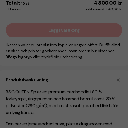
Totalt
4 800,00 kr
10
st
inkl. moms
exkl. moms 3 840,00 kr
Lägg i varukorg
I kassan väljer du att slutföra köp eller begära offert. Du får alltid
en skiss och pris för godkännande innan ordern blir bindande.
Bifoga logotyp eller tryckfil vid utcheckning.
Produktbeskrivning
B&C QUEEN Zip är en premium damhoodie i 80 %
förkrympt, ringspunnen och kammad bomull samt 20 %
polyester (280 g/m²), med en ultrasoft peached finish för
en lyxig känsla.
Den har en jerseyfodrad huva, platta dragsnören med