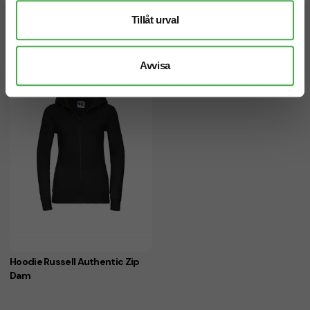
Tillåt urval
Relaterade produkter
Avvisa
Hoodie Russell Authentic Zip
Dam