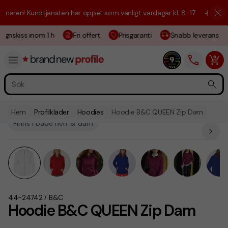
ren! Kundtjänsten har öppet som vanligt vardagar kl. 8–17.
☀️ Vi är hä
gnskiss inom 1 h
Fri offert
Prisgaranti
Snabb leverans
Hem
Profilkläder
Hoodies
Hoodie B&C QUEEN Zip Dam
Finns i både herr & dam
44-24742
B&C
/
Hoodie B&C QUEEN Zip Dam