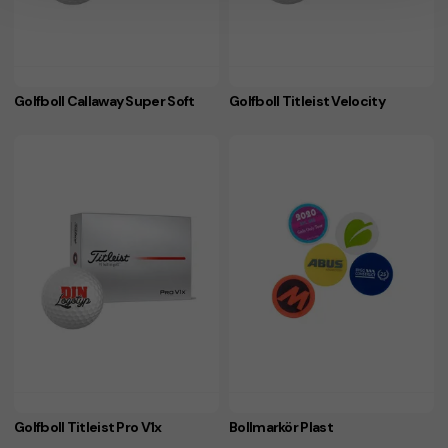
Golfboll Callaway Super Soft
Golfboll Titleist Velocity
Golfboll Titleist Pro V1x
Bollmarkör Plast