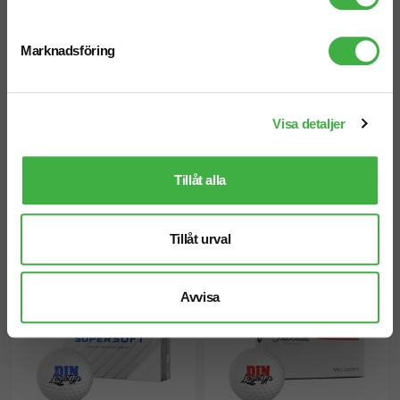
Marknadsföring
Visa detaljer
Tillåt alla
Peg Long Life 38mm
Golfboll Titleist Pro V1
Tillåt urval
Avvisa