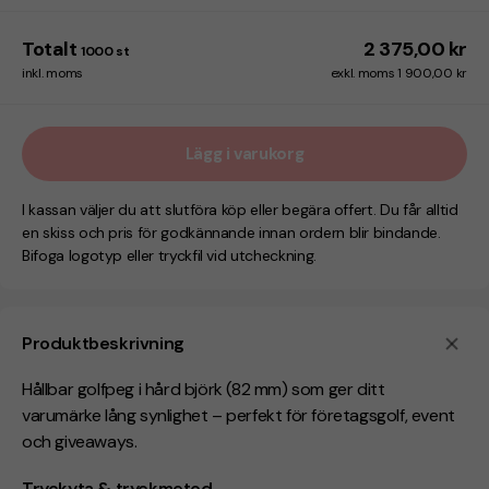
Totalt
2 375,00 kr
1000
st
inkl. moms
exkl. moms 1 900,00 kr
Lägg i varukorg
I kassan väljer du att slutföra köp eller begära offert. Du får alltid
en skiss och pris för godkännande innan ordern blir bindande.
Bifoga logotyp eller tryckfil vid utcheckning.
Produktbeskrivning
Hållbar golfpeg i hård björk (82 mm) som ger ditt
varumärke lång synlighet – perfekt för företagsgolf, event
och giveaways.
Tryckyta & tryckmetod