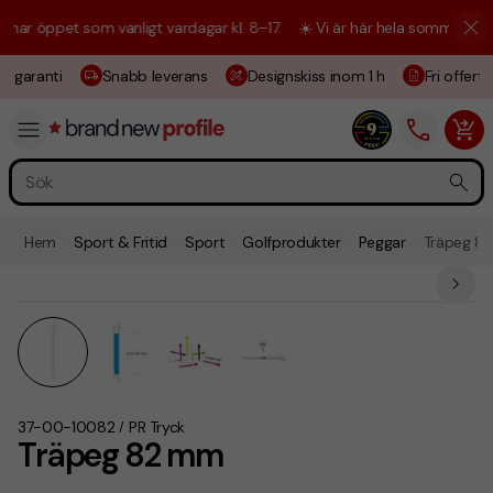
 öppet som vanligt vardagar kl. 8–17.
☀️ Vi är här hela sommaren! Kund
sgaranti
Snabb leverans
Designskiss inom 1 h
Fri offert
Hem
Sport & Fritid
Sport
Golfprodukter
Peggar
Träpeg 8
37-00-10082
PR Tryck
/
Träpeg 82 mm