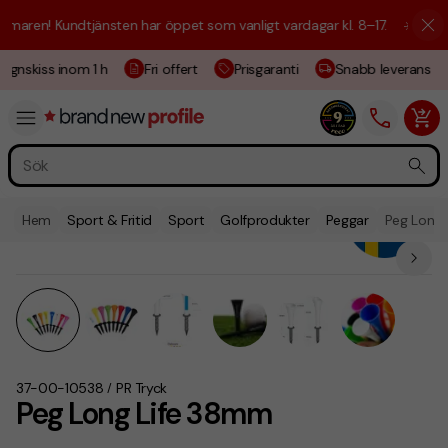
ren! Kundtjänsten har öppet som vanligt vardagar kl. 8–17.
☀️ Vi är hä
gnskiss inom 1 h
Fri offert
Prisgaranti
Snabb leverans
Hem
Sport & Fritid
Sport
Golfprodukter
Peggar
Peg Long
37-00-10538
PR Tryck
/
Peg Long Life 38mm