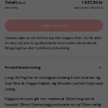
Totalt
1 437,50 kr
50
st
inkl. moms
exkl. moms 1 150,00 kr
Lägg i varukorg
I kassan väljer du att slutföra köp eller begära offert. Du får alltid
en skiss och pris för godkännande innan ordern blir bindande.
Bifoga logotyp eller tryckfil vid utcheckning.
Produktbeskrivning
Long Life Peg har en överlägsen livslängd som sträcker sig
över flera år. Peggen hjälper dig få bollen i perfekt höjd varje
utslag.
Peggens fot som går ner i marken är 30mm hög sen är
huvudet 38mm. Denna pegg motsvarar en ca70mm vanlig