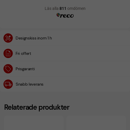
Designskiss inom 1 h
Fri offert
Prisgaranti
Snabb leverans
Relaterade produkter