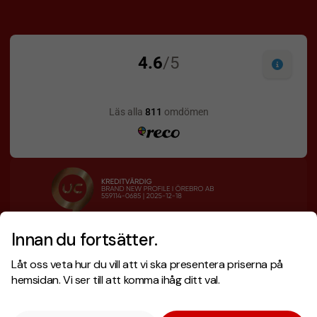
Innan du fortsätter.
Designskiss inom 1 h
Prisgaranti
Låt oss veta hur du vill att vi ska presentera priserna på
Fri offert
Snabb leverans
hemsidan. Vi ser till att komma ihåg ditt val.