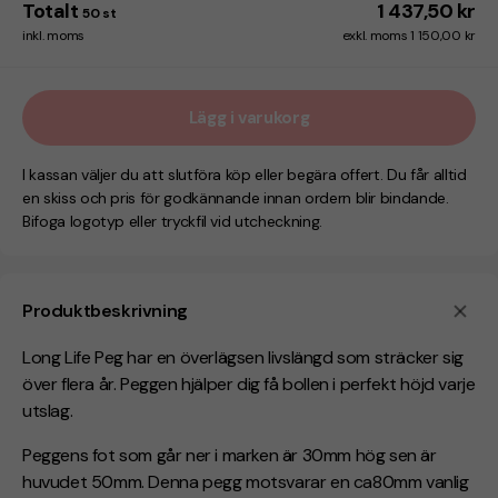
Totalt
1 437,50 kr
50
st
inkl. moms
exkl. moms 1 150,00 kr
Lägg i varukorg
I kassan väljer du att slutföra köp eller begära offert. Du får alltid
en skiss och pris för godkännande innan ordern blir bindande.
Bifoga logotyp eller tryckfil vid utcheckning.
Produktbeskrivning
Long Life Peg har en överlägsen livslängd som sträcker sig
över flera år. Peggen hjälper dig få bollen i perfekt höjd varje
utslag.
Peggens fot som går ner i marken är 30mm hög sen är
huvudet 50mm. Denna pegg motsvarar en ca80mm vanlig