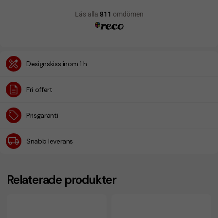
Designskiss inom 1 h
Fri offert
Prisgaranti
Snabb leverans
Relaterade produkter