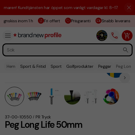
aren! Kundtjänsten har öppet som vanligt vardagar kl. 8–17.
☀️ Vi är h
ignskiss inom 1 h
Fri offert
Prisgaranti
Snabb leverans
Hem
Sport & Fritid
Sport
Golfprodukter
Peggar
Peg Long
37-00-10550
PR Tryck
/
Peg Long Life 50mm