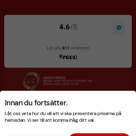
Innan du fortsätter.
Designskiss inom 1 h
Prisgaranti
Låt oss veta hur du vill att vi ska presentera priserna på
Fri offert
Snabb leverans
hemsidan. Vi ser till att komma ihåg ditt val.