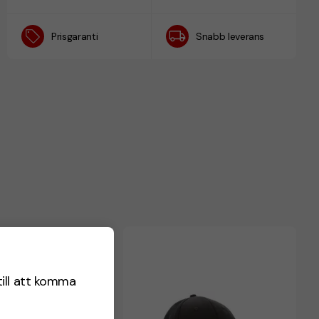
Prisgaranti
Snabb leverans
till att komma