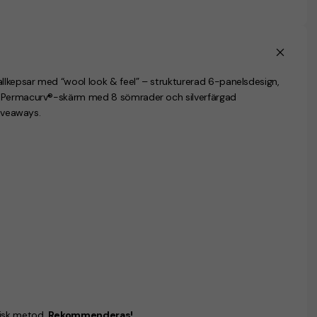
lkepsar med “wool look & feel” – strukturerad 6-panelsdesign,
). Permacurv®-skärm med 8 sömrader och silverfärgad
giveaways.
ssisk metod.
Rekommenderas!