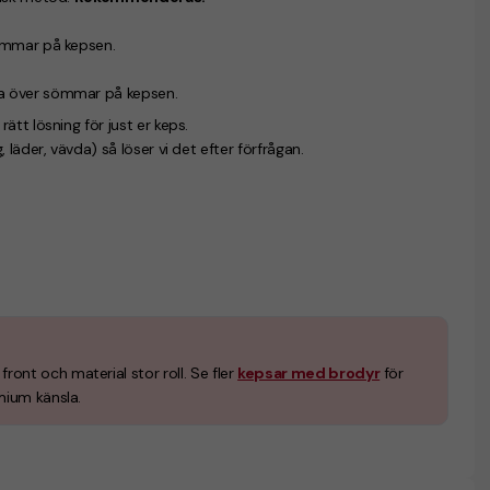
sömmar på kepsen.
ka över sömmar på kepsen.
 rätt lösning för just er keps.
läder, vävda) så löser vi det efter förfrågan.
nt och material stor roll. Se fler
kepsar med brodyr
för
mium känsla.