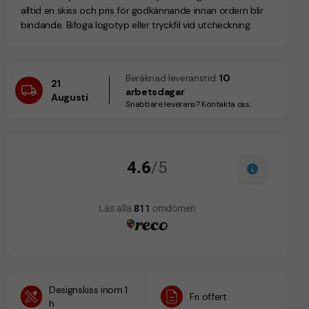
alltid en skiss och pris för godkännande innan ordern blir
bindande. Bifoga logotyp eller tryckfil vid utcheckning.
Beräknad leveranstid:
10
21
arbetsdagar
Augusti
Snabbare leverans? Kontakta oss.
Designskiss inom 1
Fri offert
h