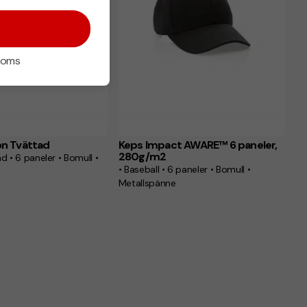
 moms
on Tvättad
Keps Impact AWARE™ 6 paneler,
280g/m2
mull •
• Baseball • 6 paneler • Bomull •
Metallspänne