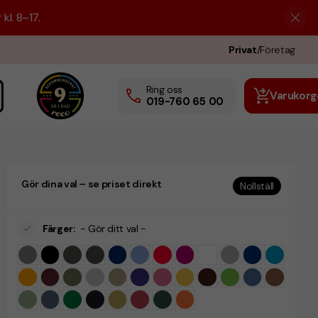
kl. 8–17.
Privat
/
Företag
Ring oss
Varukorg
019-760 65 00
Gör dina val – se priset direkt
Nollställ
Färger
:
- Gör ditt val -