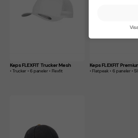
Visa
Keps FLEXFIT Trucker Mesh
Keps FLEXFIT Premiu
• Trucker • 6 paneler • Flexfit
• Flatpeak • 6 paneler • 