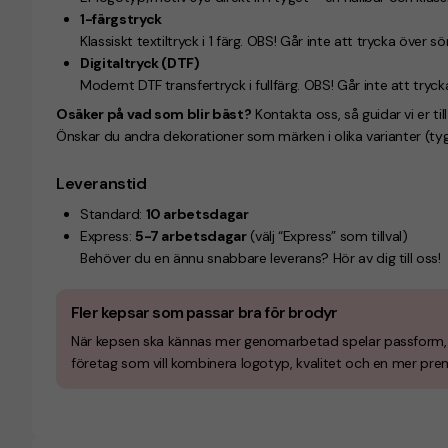
1-färgstryck
Klassiskt textiltryck i 1 färg.
OBS! Går inte att trycka över 
Digitaltryck (DTF)
Modernt DTF transfertryck i fullfärg.
OBS! Går inte att tryc
Osäker på vad som blir bäst?
Kontakta oss, så guidar vi er till
Önskar du andra dekorationer som märken i olika varianter (tyg, 
Leveranstid
Standard:
10 arbetsdagar
Express:
5-7 arbetsdagar
(välj “Express” som tillval)
Behöver du en ännu snabbare leverans? Hör av dig till oss!
Fler kepsar som passar bra för brodyr
När kepsen ska kännas mer genomarbetad spelar passform, fro
företag som vill kombinera logotyp, kvalitet och en mer pre