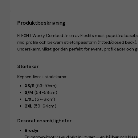
Produktbeskrivning
FLEXFIT Wooly Combed är en av Flexfits mest populära basebal
mid profile och bekväm stretchpassform (fitted/closed back
underskärm, vilket gör den perfekt för event, profilkläder och 
Storlekar
Kepsen finns i storlekarna:
XS/S
(53-57cm)
S/M
(54-58cm)
L/XL
(57-61cm)
2XL
(59-64cm)
Dekorationsmöjligheter
Brodyr
Er logotyp/motiv sys direkt in i tyget – en hållbar och kla