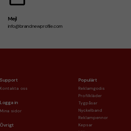
Mejl
info@brandnewprofile.com
Support
Populärt
Kontakta oss
Reklamgodis
Profilkläder
Logga in
Tygpåsar
Nyckelband
Mina sidor
Reklampennor
Övrigt
Kepsar