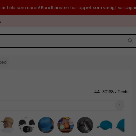
 här hela sommaren! Kundtjänsten har öppet som vanligt vardagar 
s
bed
44-30168
Flexfit
/