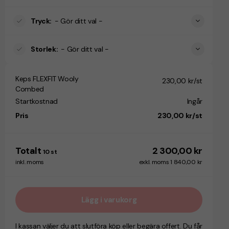
Tryck
:
- Gör ditt val -
Storlek
:
- Gör ditt val -
Keps FLEXFIT Wooly
230,00 kr/st
Combed
Startkostnad
Ingår
Pris
230,00 kr/st
Totalt
2 300,00 kr
10
st
inkl. moms
exkl. moms 1 840,00 kr
Lägg i varukorg
I kassan väljer du att slutföra köp eller begära offert. Du får