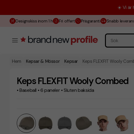
☀️ Vi är
Designskiss inom 1 h
Fri offert
Prisgaranti
Snabb leveran
Hem
Kepsar & Mössor
Kepsar
Keps FLEXFIT Wooly Com
Keps FLEXFIT Wooly Combed
• Baseball • 6 paneler • Sluten baksida