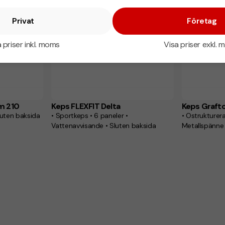
Privat
Företag
 priser inkl. moms
Visa priser exkl.
m 210
Keps FLEXFIT Delta
Keps Graft
Sluten baksida
• Sportkeps • 6 paneler •
• Ostrukturerad • 6 paneler • Bo
Vattenavvisande • Sluten baksida
Metallspänne