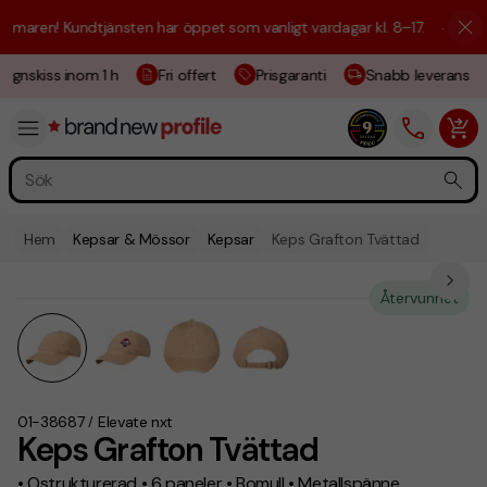
aren! Kundtjänsten har öppet som vanligt vardagar kl. 8–17.
☀️ Vi är h
gnskiss inom 1 h
Fri offert
Prisgaranti
Snabb leverans
Hem
Kepsar & Mössor
Kepsar
Keps Grafton Tvättad
Återvunnet
01-38687
Elevate nxt
/
Keps Grafton Tvättad
• Ostrukturerad • 6 paneler • Bomull • Metallspänne