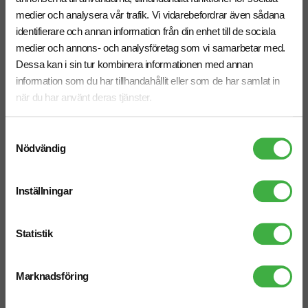
Relaterade produkter
medier och analysera vår trafik. Vi vidarebefordrar även sådana
identifierare och annan information från din enhet till de sociala
medier och annons- och analysföretag som vi samarbetar med.
Dessa kan i sin tur kombinera informationen med annan
information som du har tillhandahållit eller som de har samlat in
när du har använt deras tjänster.
Samtyckesval
Nödvändig
Inställningar
Keps Onyx 5-panels
Keps Onyx 6-panels
Statistik
• Baseball • 5 paneler • Bomull •
• Baseball • 6 paneler • Bomull •
Metallspänne
Metallspänne
Marknadsföring