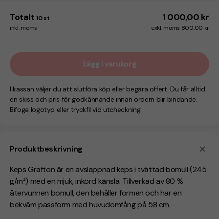
Totalt
1 000,00 kr
10
st
inkl. moms
exkl. moms 800,00 kr
Lägg i varukorg
I kassan väljer du att slutföra köp eller begära offert. Du får alltid
en skiss och pris för godkännande innan ordern blir bindande.
Bifoga logotyp eller tryckfil vid utcheckning.
Produktbeskrivning
Keps Grafton är en avslappnad keps i tvättad bomull (245
g/m²) med en mjuk, inkörd känsla. Tillverkad av 80 %
återvunnen bomull, den behåller formen och har en
bekväm passform med huvudomfång på 58 cm.