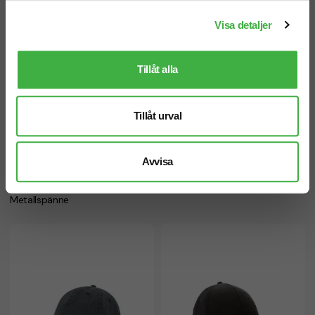
Visa detaljer
Tillåt alla
Tillåt urval
Avvisa
Keps Davis
Keps FLEXFIT Trucker Mesh
• Baseball • 6 paneler • Bomull •
• Trucker • 6 paneler • Flexfit
Metallspänne