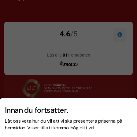
Innan du fortsätter.
Designskiss inom 1 h
Prisgaranti
Låt oss veta hur du vill att vi ska presentera priserna på
Fri offert
Snabb leverans
hemsidan. Vi ser till att komma ihåg ditt val.