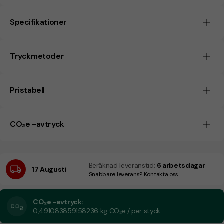
Specifikationer
Tryckmetoder
Pristabell
CO₂e -avtryck
Beräknad leveranstid:
6 arbetsdagar
17 Augusti
Snabbare leverans? Kontakta oss.
CO₂e -avtryck:
0,491083859158236 kg CO₂e / per styck