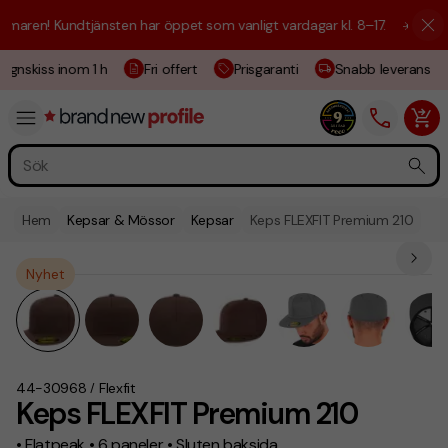
ren! Kundtjänsten har öppet som vanligt vardagar kl. 8–17.
☀️ Vi är hä
gnskiss inom 1 h
Fri offert
Prisgaranti
Snabb leverans
Hem
Kepsar & Mössor
Kepsar
Keps FLEXFIT Premium 210
Nyhet
44-30968
Flexfit
/
Keps FLEXFIT Premium 210
• Flatpeak • 6 paneler • Sluten baksida