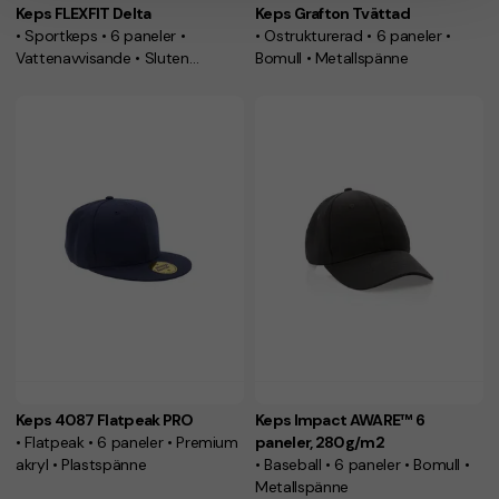
Keps FLEXFIT Delta
Keps Grafton Tvättad
• Sportkeps • 6 paneler •
• Ostrukturerad • 6 paneler •
Vattenavvisande • Sluten
Bomull • Metallspänne
baksida
Keps 4087 Flatpeak PRO
Keps Impact AWARE™ 6
• Flatpeak • 6 paneler • Premium
paneler, 280g/m2
akryl • Plastspänne
• Baseball • 6 paneler • Bomull •
Metallspänne