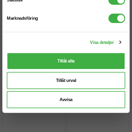
Marknadsföring
Keps FLEXFIT Wooly Combed
Keps FLEXFIT Trucker Mesh
• Baseball • 6 paneler • Sluten
• Trucker • 6 paneler • Flexfit
baksida
Visa detaljer
Tillåt alla
Tillåt urval
Avvisa