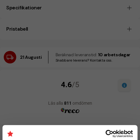
Specifikationer
Pristabell
Beräknad leveranstid:
10 arbetsdagar
21 Augusti
Snabbare leverans? Kontakta oss.
Designskiss inom 1 h