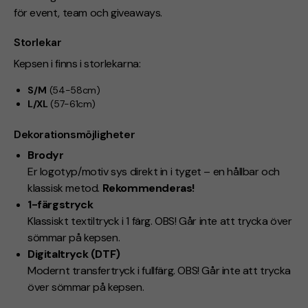
för event, team och giveaways.
Storlekar
Kepsen i finns i storlekarna:
S/M
(54-58cm)
L/XL
(57-61cm)
Dekorationsmöjligheter
Brodyr
Er logotyp/motiv sys direkt in i tyget – en hållbar och
klassisk metod.
Rekommenderas!
1-färgstryck
Klassiskt textiltryck i 1 färg.
OBS! Går inte att trycka över
sömmar på kepsen.
Digitaltryck (DTF)
Modernt transfertryck i fullfärg.
OBS! Går inte att trycka
över sömmar på kepsen.