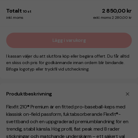
Totalt
2 850,00 kr
10
st
inkl. moms
exkl. moms 2 280,00 kr
Lägg i varukorg
I kassan väljer du att slutföra köp eller begära offert. Du får alltid
en skiss och pris för godkännande innan ordern blir bindande.
Bifoga logotyp eller tryckfil vid utcheckning.
Produktbeskrivning
Flexfit 210® Premium är en fitted pro-baseball-keps med
klassisk on-field passform, fuktabsorberande Flexfit®-
svettband och en uppgraderad premiumblandning för en
trendig, stabil känsla. Hög profil, flat peak med 8 rader
stickningar och matchande underskärm – ett säkert val