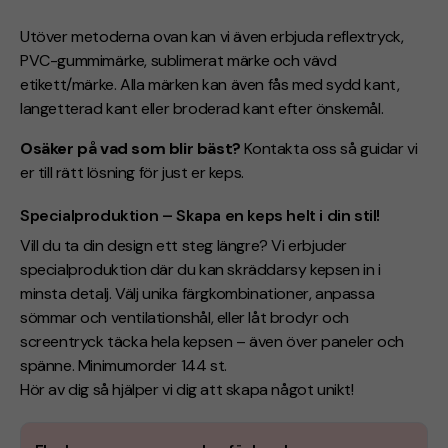
Utöver metoderna ovan kan vi även erbjuda reflextryck,
PVC-gummimärke, sublimerat märke och vävd
etikett/märke. Alla märken kan även fås med sydd kant,
langetterad kant eller broderad kant efter önskemål.
Osäker på vad som blir bäst?
Kontakta oss så guidar vi
er till rätt lösning för just er keps.
Specialproduktion – Skapa en keps helt i din stil!
Vill du ta din design ett steg längre? Vi erbjuder
specialproduktion där du kan skräddarsy kepsen in i
minsta detalj. Välj unika färgkombinationer, anpassa
sömmar och ventilationshål, eller låt brodyr och
screentryck täcka hela kepsen – även över paneler och
spänne. Minimumorder 144 st.
Hör av dig så hjälper vi dig att skapa något unikt!