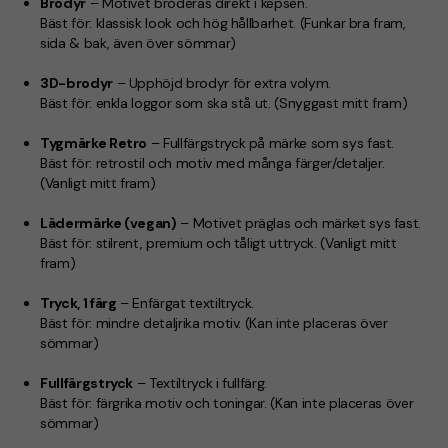
Brodyr
– Motivet broderas direkt i kepsen.
Bäst för:
klassisk look och hög hållbarhet.
(Funkar bra fram,
sida & bak, även över sömmar)
3D-brodyr
– Upphöjd brodyr för extra volym.
Bäst för:
enkla loggor som ska stå ut.
(Snyggast mitt fram)
Tygmärke Retro
– Fullfärgstryck på märke som sys fast.
Bäst för:
retrostil och motiv med många färger/detaljer.
(Vanligt mitt fram)
Lädermärke (vegan)
– Motivet präglas och märket sys fast.
Bäst för:
stilrent, premium och tåligt uttryck.
(Vanligt mitt
fram)
Tryck, 1 färg
– Enfärgat textiltryck.
Bäst för:
mindre detaljrika motiv.
(Kan inte placeras över
sömmar)
Fullfärgstryck
– Textiltryck i fullfärg.
Bäst för:
färgrika motiv och toningar.
(Kan inte placeras över
sömmar)