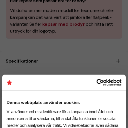
Fler kepsar som passar bra för brodyr
Vill du ha en mer modern modell för team, merch eller
kampanj kan det vara värt att jämföra fler flatpeak-
varianter. Se fler
kepsar med brodyr
och hitta rätt
uttryck för din logotyp.
Specifikationer
Pristabell
Denna webbplats använder cookies
Beräknad leveranstid:
17 arbetsdagar
31 Augusti
Snabbare leverans? Kontakta oss.
Vi använder enhetsidentifierare för att anpassa innehållet och
annonserna till användarna, tillhandahålla funktioner för sociala
medier och analysera vår trafik. Vi vidarebefordrar även sådana