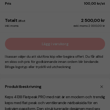
Pris
100,00 kr/st
Totalt
2 500,00 kr
25
st
inkl. moms
exkl. moms 2 000,00 kr
Lägg i varukorg
I kassan väljer du att slutföra köp eller begära offert. Du får alltid
en skiss och pris för godkännande innan ordern blir bindande.
Bifoga logotyp eller tryckfil vid utcheckning.
Produktbeskrivning
Keps 4138 Flatpeak PRO med nät är en modern och trendig
keps med flat peak och ventilerande nätbaksida för en
bekväm passform. Den strukturerade designen med sex