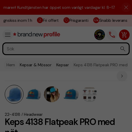
ren! Kundtjänsten har öppet som vanligt vardagar kl. 8–17.
☀️ Vi är hä
gnskiss inom 1 h
Fri offert
Prisgaranti
Snabb leverans
Hem
Kepsar & Mössor
Kepsar
Keps 4138 Flatpeak PRO med n
22-4138
Headwear
/
Keps 4138 Flatpeak PRO med