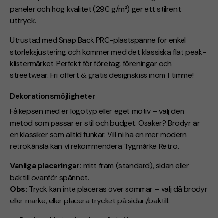
paneler och hög kvalitet (290 g/m²) ger ett stilrent
uttryck.
Utrustad med Snap Back PRO-plastspänne för enkel
storleksjustering och kommer med det klassiska flat peak-
klistermärket. Perfekt för företag, föreningar och
streetwear. Fri offert & gratis designskiss inom 1 timme!
Dekorationsmöjligheter
Få kepsen med er logotyp eller eget motiv – välj den
metod som passar er stil och budget. Osäker? Brodyr är
en klassiker som alltid funkar. Vill ni ha en mer modern
retrokänsla kan vi rekommendera Tygmärke Retro.
Vanliga placeringar:
mitt fram (standard), sidan eller
baktill ovanför spännet.
Obs:
Tryck
kan inte placeras över sömmar – välj då brodyr
eller märke, eller placera trycket på sidan/baktill.