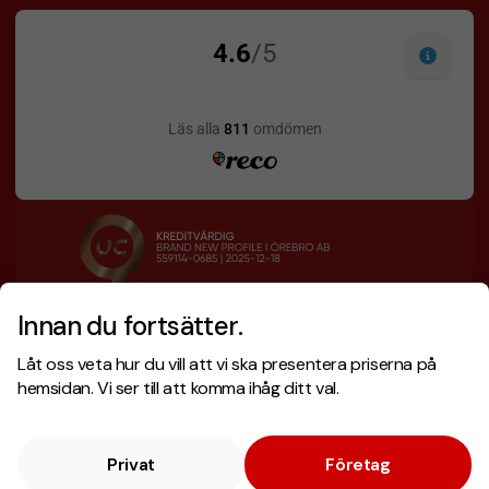
Innan du fortsätter.
Designskiss inom 1 h
Prisgaranti
Låt oss veta hur du vill att vi ska presentera priserna på
Fri offert
Snabb leverans
hemsidan. Vi ser till att komma ihåg ditt val.
Privat
Företag
Copyright © 2026 . Brand New Profile AB
E-handel
av Wombit.