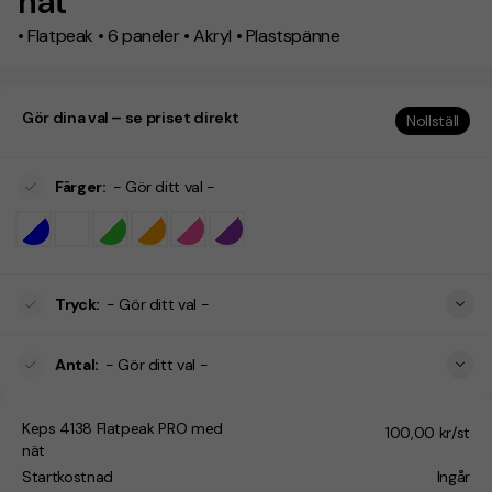
nät
• Flatpeak • 6 paneler • Akryl • Plastspänne
Gör dina val – se priset direkt
Nollställ
Färger
:
- Gör ditt val -
Tryck
:
- Gör ditt val -
Antal
:
- Gör ditt val -
Keps 4138 Flatpeak PRO med
100,00 kr/st
nät
Startkostnad
Ingår