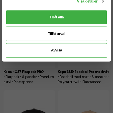
Visa detaljer
Tillåt alla
Tillåt urval
Avvisa
Keps 4087 Flatpeak PRO
Keps 3819 Baseball Pro med nät
• Flatpeak • 6 paneler • Premium
• Baseball med nätt • 6 paneler •
akryl • Plastspänne
Polyester twill • Plastspänne