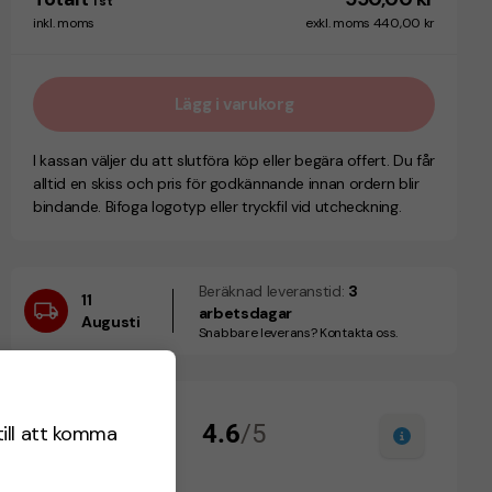
1
st
inkl. moms
exkl. moms 440,00 kr
Lägg i varukorg
I kassan väljer du att slutföra köp eller begära offert. Du får
alltid en skiss och pris för godkännande innan ordern blir
bindande. Bifoga logotyp eller tryckfil vid utcheckning.
Beräknad leveranstid:
3
11
arbetsdagar
Augusti
Snabbare leverans? Kontakta oss.
till att komma