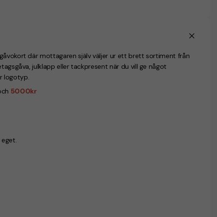
åvokort där mottagaren själv väljer ur ett brett sortiment från
tagsgåva, julklapp eller tackpresent när du vill ge något
er logotyp.
och
5000kr
 eget.