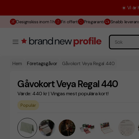
☀️ Vi är
Designskiss inom 1 h
Fri offert
Prisgaranti
Snabb leveran
Hem
Företagsgåvor
Gåvokort Veya Regal 440
Gåvokort Veya Regal 440
Värde: 440 kr | Vingas mest populära kort!
Populär