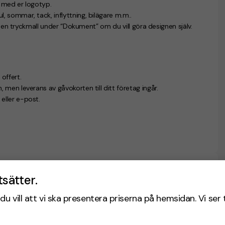
n med er logotyp.
, sommar, tack, inflyttning, bilägare m.m..
u en tryckmall under “Dokument” om du vill göra designen själv.
offert.
, men leverans av gåvokorten till ditt företag ingår.
eller e-post.
tsätter.
du vill att vi ska presentera priserna på hemsidan. Vi ser 