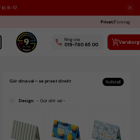
kl. 8–17.
Privat
/
Företag
Ring oss
Varukorg
019-760 65 00
Gör dina val – se priset direkt
Nollställ
Design
:
- Gör ditt val -