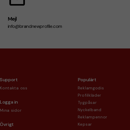
Mejl
info@brandnewprofile.com
Support
Populärt
Kontakta oss
Reklamgodis
Profilkläder
Logga in
Tygpåsar
Nyckelband
Mina sidor
Reklampennor
Övrigt
Kepsar