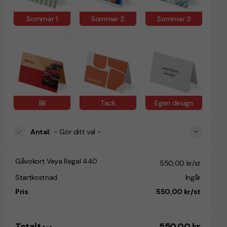
Sommar 1
Sommar 2
Sommar 3
Bil
Tack
Egen design
Antal
:
- Gör ditt val -
Gåvokort Veya Regal 440
550,00 kr/st
Startkostnad
Ingår
Pris
550,00 kr/st
Totalt
550,00 kr