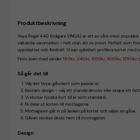
Produktbeskrivning
Veya Regal 440 (tidigare VINGA) är ett av våra mest populära g
välkända varumärken – helt utan att se priset. Perfekt som före
uppskattat och flexibelt. Vi kan självklart profilera kortet med 
Finns även med värdet
160kr
,
240kr
,
600kr
,
800kr
,
1250kr
Så går det till
Välj det Veya-gåvokort som passar er.
Bestäm design – välj ett standardmotiv eller skapa ett helt
Vi skickar fysiska kort till er som standard.
Ni delar ut korten till mottagarna.
Mottagaren går in på länken på kortet och väljer sin gåva.
Gåvan skickas direkt hem till mottagaren.
Design