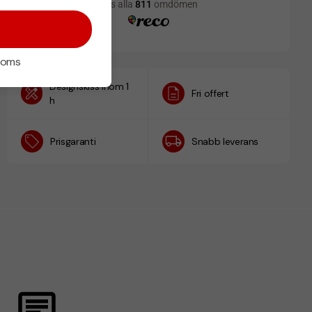
 moms
Designskiss inom 1
Fri offert
h
Prisgaranti
Snabb leverans