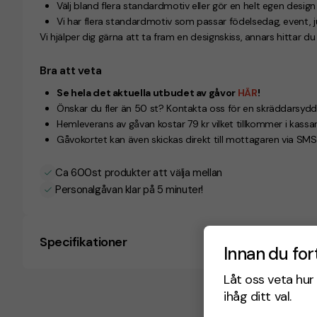
Välj bland flera standardmotiv eller gör en helt egen desig
Vi har flera standardmotiv som passar födelsedag, event, jul
Vi hjälper dig gärna att ta fram en designskiss, annars hittar d
Bra att veta
Se hela det aktuella utbudet av gåvor
HÄR
!
Önskar du fler än 50 st? Kontakta oss för en skräddarsydd 
Hemleverans av gåvan kostar 79 kr vilket tillkommer i kassan
Gåvokortet kan även skickas direkt till mottagaren via SMS 
Ca 600st produkter att välja mellan
Personalgåvan klar på 5 minuter!
Specifikationer
Innan du for
Låt oss veta hur 
ihåg ditt val.