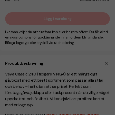
Lägg i varukorg
I kassan väljer du att slutföra köp eller begära offert. Du får alltid
en skiss och pris för godkännande innan ordern blir bindande.
Bifoga logotyp eller tryckfil vid utcheckning.
Produktbeskrivning
Veya Classic 240 (tidigare VINGA) är ett mångsidigt
gåvokort med ett brett sortiment som passar alla stilar
och behov – helt utan att se priset. Perfekt som
företagsgåva, julklapp eller tackpresent när du vill ge något
uppskattat och flexibelt. Vi kan självklart profilera kortet
med er logotyp.