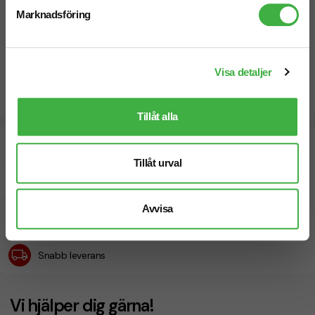
Marknadsföring
Visa detaljer
Tillåt alla
Designskiss inom 1 h
Tillåt urval
Fri offert
Avvisa
Prisgaranti
Snabb leverans
Vi hjälper dig gärna!