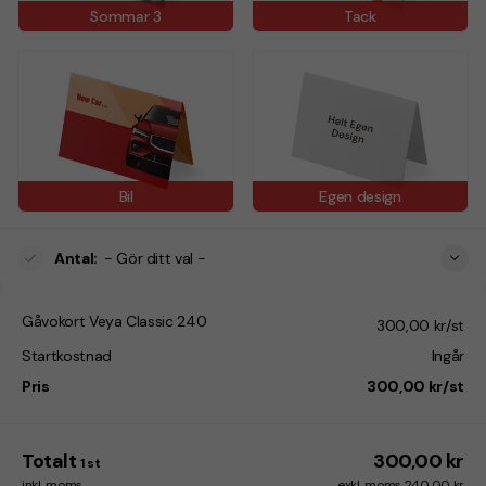
Sommar 3
Tack
Bil
Egen design
Antal
:
- Gör ditt val -
Gåvokort Veya Classic 240
300,00 kr/st
Startkostnad
Ingår
Pris
300,00 kr/st
Totalt
300,00 kr
1
st
inkl. moms
exkl. moms 240,00 kr