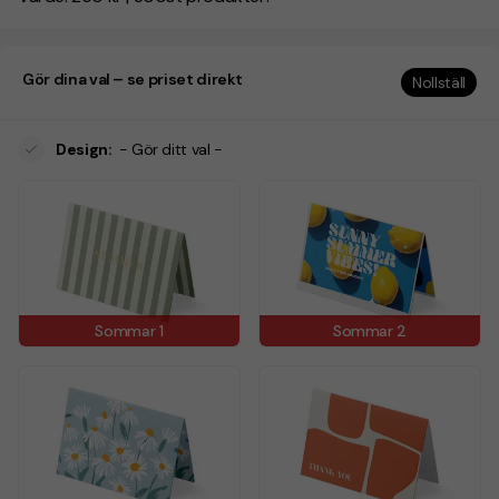
Gör dina val – se priset direkt
Nollställ
Design
:
- Gör ditt val -
Sommar 1
Sommar 2