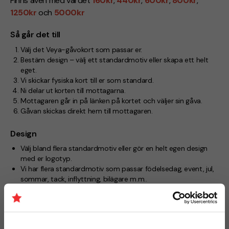
Finns även med värdet
160kr
,
440kr
,
600kr
,
800kr
,
1250kr
och
5000kr
Så går det till
Välj det Veya-gåvokort som passar er.
Bestäm design – välj ett standardmotiv eller skapa ett helt
eget.
Vi skickar fysiska kort till er som standard.
Ni delar ut korten till mottagarna.
Mottagaren går in på länken på kortet och väljer sin gåva.
Gåvan skickas direkt hem till mottagaren.
Design
Välj bland flera standardmotiv eller gör en helt egen design
med er logotyp.
Vi har flera standardmotiv som passar födelsedag, event, jul,
sommar, tack, inflyttning, bilägare m.m..
Vi hjälper dig gärna att ta fram en designskiss, annars
hittar du en tryckmall under “Dokument” om du vill göra
designen själv.