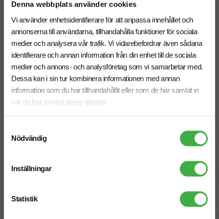
Denna webbplats använder cookies
Bra att veta
Vi använder enhetsidentifierare för att anpassa innehållet och
Se hela det aktuella utbudet av gåvor
HÄR
!
annonserna till användarna, tillhandahålla funktioner för sociala
Önskar du fler än 50 st? Kontakta oss för en skräddarsydd
medier och analysera vår trafik. Vi vidarebefordrar även sådana
offert.
identifierare och annan information från din enhet till de sociala
Hemleverans av gåvan kostar 79 kr vilket tillkommer i kassan,
men leverans av gåvokorten till ditt företag ingår.
medier och annons- och analysföretag som vi samarbetar med.
Gåvokortet kan även skickas direkt till mottagaren via SMS
Dessa kan i sin tur kombinera informationen med annan
eller e-post.
information som du har tillhandahållit eller som de har samlat in
när du har använt deras tjänster.
Ca 300st produkter att välja mellan
Personalgåvan klar på 5 minuter!
Samtyckesval
Nödvändig
Specifikationer
Inställningar
Beräknad leveranstid:
3 arbetsdagar
13 Augusti
Statistik
Snabbare leverans? Kontakta oss.