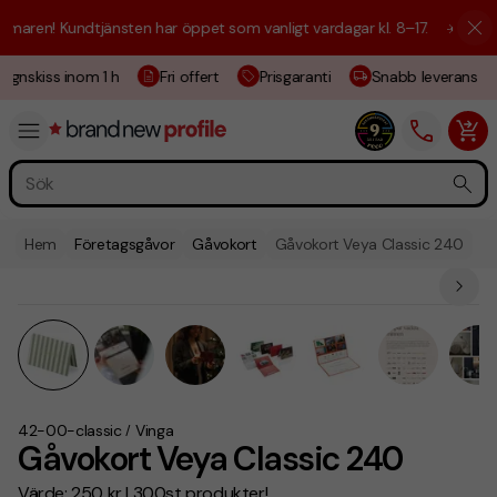
ren! Kundtjänsten har öppet som vanligt vardagar kl. 8–17.
☀️ Vi är hä
gnskiss inom 1 h
Fri offert
Prisgaranti
Snabb leverans
Hem
Företagsgåvor
Gåvokort
Gåvokort Veya Classic 240
42-00-classic
Vinga
/
Gåvokort Veya Classic 240
Värde: 250 kr | 300st produkter!