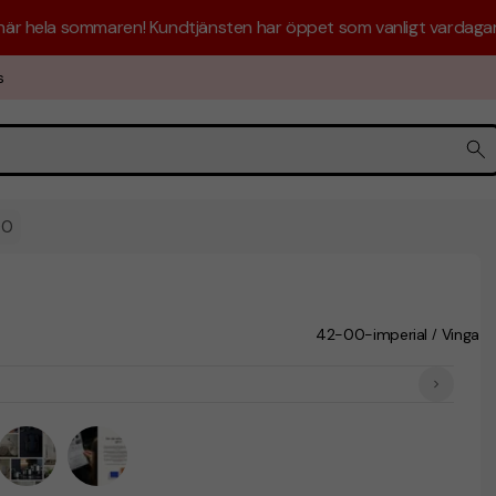
 här hela sommaren! Kundtjänsten har öppet som vanligt vardagar 
s
00
42-00-imperial
Vinga
/