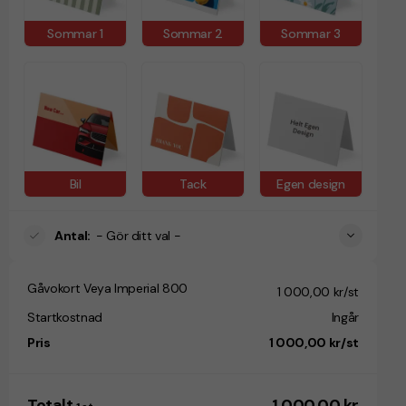
Sommar 1
Sommar 2
Sommar 3
Bil
Tack
Egen design
Antal
:
- Gör ditt val -
Gåvokort Veya Imperial 800
1 000,00 kr/st
Startkostnad
Ingår
Pris
1 000,00 kr/st
Totalt
1 000,00 kr