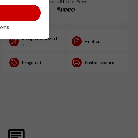
 moms
Designskiss inom 1
Fri offert
h
Prisgaranti
Snabb leverans