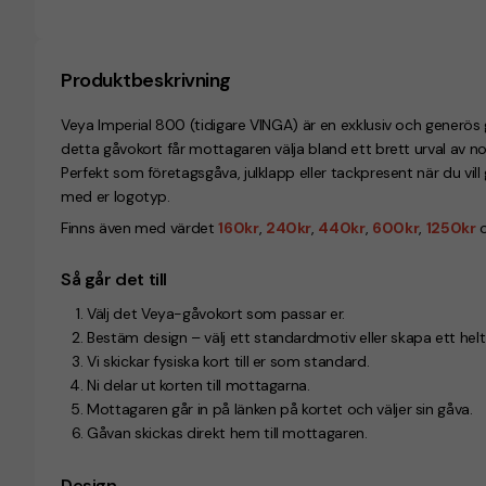
Produktbeskrivning
Veya Imperial 800 (tidigare VINGA) är en exklusiv och generös 
detta gåvokort får mottagaren välja bland ett brett urval av n
Perfekt som företagsgåva, julklapp eller tackpresent när du vill 
med er logotyp.
Finns även med värdet
160kr
,
240kr
,
440kr
,
600kr
,
1250kr
Så går det till
Välj det Veya-gåvokort som passar er.
Bestäm design – välj ett standardmotiv eller skapa ett helt
Vi skickar fysiska kort till er som standard.
Ni delar ut korten till mottagarna.
Mottagaren går in på länken på kortet och väljer sin gåva.
Gåvan skickas direkt hem till mottagaren.
Design