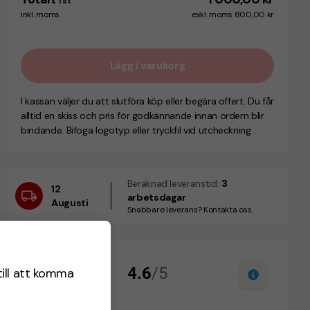
1
st
inkl. moms
exkl. moms 800,00 kr
Lägg i varukorg
I kassan väljer du att slutföra köp eller begära offert. Du får
alltid en skiss och pris för godkännande innan ordern blir
bindande. Bifoga logotyp eller tryckfil vid utcheckning.
Beräknad leveranstid:
3
12
arbetsdagar
Augusti
Snabbare leverans? Kontakta oss.
till att komma