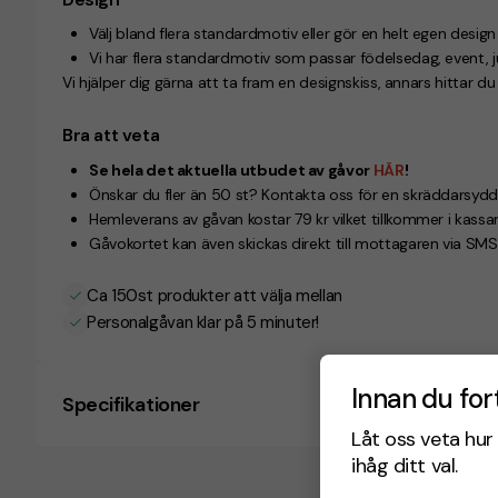
Välj bland flera standardmotiv eller gör en helt egen desig
Vi har flera standardmotiv som passar födelsedag, event, jul
Vi hjälper dig gärna att ta fram en designskiss, annars hittar d
Bra att veta
Se hela det aktuella utbudet av gåvor
HÄR
!
Önskar du fler än 50 st? Kontakta oss för en skräddarsydd 
Hemleverans av gåvan kostar 79 kr vilket tillkommer i kassan
Gåvokortet kan även skickas direkt till mottagaren via SMS 
Ca 150st produkter att välja mellan
Personalgåvan klar på 5 minuter!
Innan du for
Specifikationer
Låt oss veta hur 
ihåg ditt val.