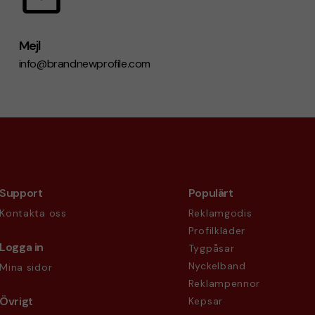
Mejl
info@brandnewprofile.com
Support
Populärt
Kontakta oss
Reklamgodis
Profilkläder
Logga in
Tygpåsar
Nyckelband
Mina sidor
Reklampennor
Övrigt
Kepsar