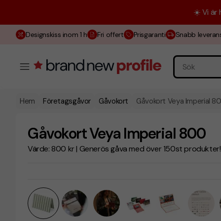
☀️ Vi är
Designskiss inom 1 h
Fri offert
Prisgaranti
Snabb leveran
Hem
Företagsgåvor
Gåvokort
Gåvokort Veya Imperial 8
Gåvokort Veya Imperial 800
Värde: 800 kr | Generös gåva med över 150st produkter!