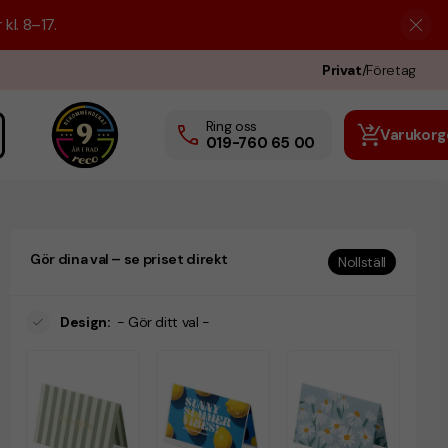
kl. 8–17.
Privat
/
Företag
Ring oss
Varukorg
019-760 65 00
Gör dina val – se priset direkt
Nollställ
Design
:
- Gör ditt val -