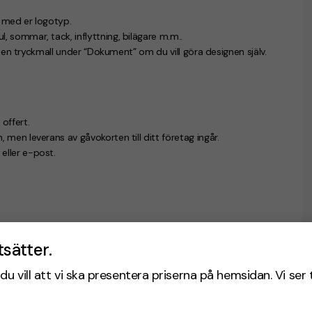
n med er logotyp.
, sommar, tack, inflyttning, bilägare m.m..
u en tryckmall under “Dokument” om du vill göra designen själv.
offert.
, men leverans av gåvokorten till ditt företag ingår.
eller e-post.
tsätter.
du vill att vi ska presentera priserna på hemsidan. Vi ser 