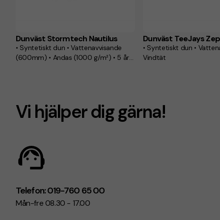
Dunväst Stormtech Nautilus
Dunväst TeeJays Zep
• Syntetiskt dun • Vattenavvisande
• Syntetiskt dun • Vatten
(600mm) • Andas (1000 g/m²) • 5 års
Vindtät
garanti
Vi hjälper dig gärna!
Telefon: 019-760 65 00
Mån-fre 08.30 - 17.00