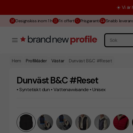
☀️ Vi är
Designskiss inom 1 h
Fri offert
Prisgaranti
Snabb leveran
Hem
Profilkläder
Västar
Dunväst B&C #Reset
Dunväst B&C #Reset
• Syntetiskt dun • Vattenavvisande • Unisex