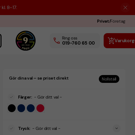
kl. 8–17.
Privat
/
Företag
Ring oss
Varukorg
019-760 65 00
Gör dina val – se priset direkt
Nollställ
Färger
:
- Gör ditt val -
Tryck
:
- Gör ditt val -