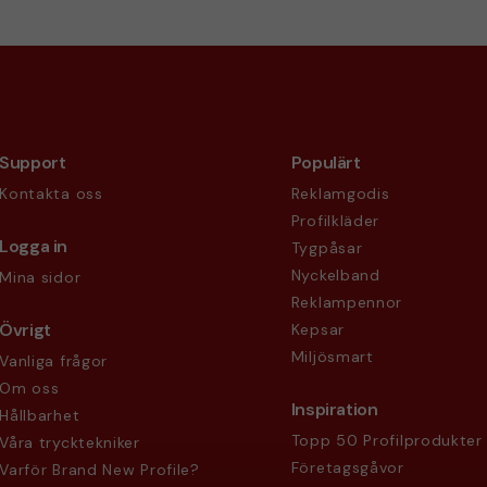
Support
Populärt
Kontakta oss
Reklamgodis
Profilkläder
Logga in
Tygpåsar
Nyckelband
Mina sidor
Reklampennor
Övrigt
Kepsar
Miljösmart
Vanliga frågor
Om oss
Inspiration
Hållbarhet
Topp 50 Profilprodukter
Våra trycktekniker
Företagsgåvor
Varför Brand New Profile?