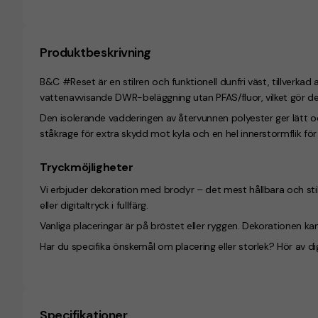
Produktbeskrivning
B&C #Reset är en stilren och funktionell dunfri väst, tillverkad 
vattenavvisande DWR-beläggning utan PFAS/fluor, vilket gör den t
Den isolerande vadderingen av återvunnen polyester ger lätt
ståkrage för extra skydd mot kyla och en hel innerstormflik fö
Tryckmöjligheter
Vi erbjuder dekoration med brodyr – det mest hållbara och stilr
eller digitaltryck i fullfärg.
Vanliga placeringar är på bröstet eller ryggen. Dekorationen k
Har du specifika önskemål om placering eller storlek? Hör av dig,
Specifikationer