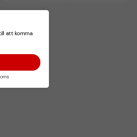
till att komma
 moms