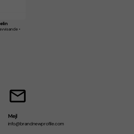
elin
avvisande •
Mejl
info@brandnewprofile.com