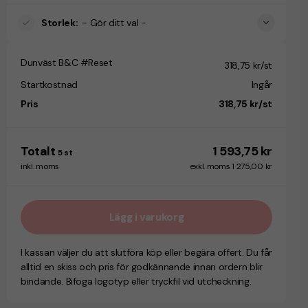
Storlek
:
- Gör ditt val -
Dunväst B&C #Reset
318,75 kr/st
Startkostnad
Ingår
Pris
318,75 kr/st
Totalt
1 593,75 kr
5
st
inkl. moms
exkl. moms 1 275,00 kr
Lägg i varukorg
I kassan väljer du att slutföra köp eller begära offert. Du får
alltid en skiss och pris för godkännande innan ordern blir
bindande. Bifoga logotyp eller tryckfil vid utcheckning.