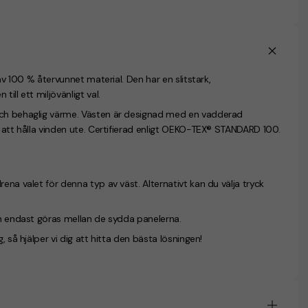
av 100 % återvunnet material. Den har en slitstark,
ill ett miljövänligt val.
 och behaglig värme. Västen är designad med en vadderad
r att hålla vinden ute. Certifierad enligt OEKO-TEX® STANDARD 100.
ena valet för denna typ av väst. Alternativt kan du välja tryck
an endast göras mellan de sydda panelerna.
 så hjälper vi dig att hitta den bästa lösningen!