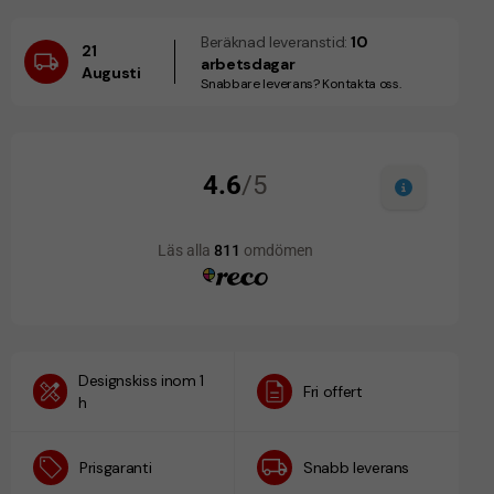
Beräknad leveranstid:
10
21
arbetsdagar
Augusti
Snabbare leverans? Kontakta oss.
Designskiss inom 1
Fri offert
h
Prisgaranti
Snabb leverans