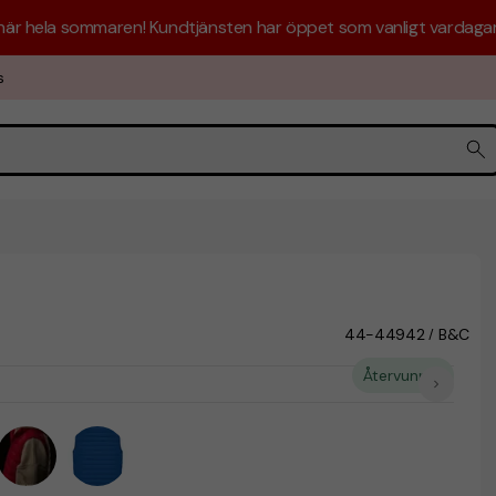
 här hela sommaren! Kundtjänsten har öppet som vanligt vardagar 
s
44-44942
B&C
/
Återvunnet