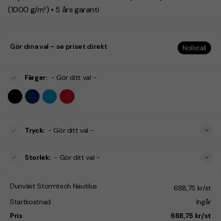
(1000 g/m²) • 5 års garanti
Gör dina val – se priset direkt
Nollställ
Färger
:
- Gör ditt val -
Tryck
:
- Gör ditt val -
Storlek
:
- Gör ditt val -
Dunväst Stormtech Nautilus
688,75 kr/st
Startkostnad
Ingår
Pris
688,75 kr/st