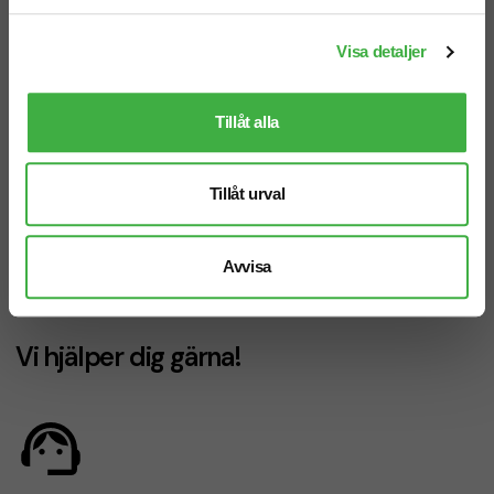
Visa detaljer
Tillåt alla
Tillåt urval
Väst TeeJays Crossover
• Syntetiskt dun •
Avvisa
Vattenavvisande • Andas
Vi hjälper dig gärna!