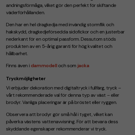
andningsförmåga, vilket gör den perfekt för skiftande
väderförhållanden.
Den har en hel dragkedja med invändig stormflik och
hakskydd, dragkedjeförsedda sidofickor och en justerbar
nederkant för en optimal passform. Dessutom stöds
produkten av en 5-årig garanti för hög kvalitet och
hållbarhet.
Finns även i
dammodell
och som
jacka
Tryckmöjligheter
Vi erbjuder dekoration med digitaltryck i fullfärg, tryck –
vårt rekommenderade val för denna typ av väst – eller
brodyr. Vanliga placeringar är på bröstet eller ryggen.
Observera att brodyr gör små hål i tyget, vilket kan
påverka västens vattenavvisning. För att bevara dess
skyddande egenskaper rekommenderar vi tryck.