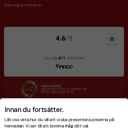
Säsongsprodukter
Innan du fortsätter.
Designskiss inom 1 h
Prisgaranti
Låt oss veta hur du vill att vi ska presentera priserna på
Fri offert
Snabb leverans
hemsidan. Vi ser till att komma ihåg ditt val.