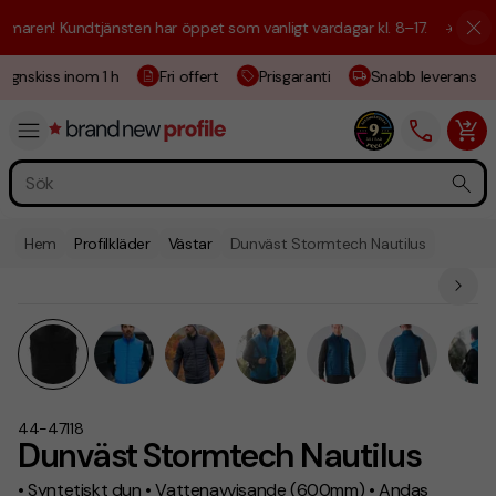
aren! Kundtjänsten har öppet som vanligt vardagar kl. 8–17.
☀️ Vi är h
gnskiss inom 1 h
Fri offert
Prisgaranti
Snabb leverans
Hem
Profilkläder
Västar
Dunväst Stormtech Nautilus
44-47118
Dunväst Stormtech Nautilus
• Syntetiskt dun • Vattenavvisande (600mm) • Andas