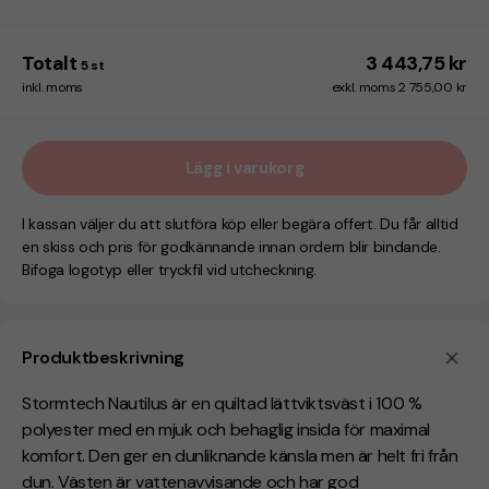
Totalt
3 443,75 kr
5
st
inkl. moms
exkl. moms 2 755,00 kr
Lägg i varukorg
I kassan väljer du att slutföra köp eller begära offert. Du får alltid
en skiss och pris för godkännande innan ordern blir bindande.
Bifoga logotyp eller tryckfil vid utcheckning.
Produktbeskrivning
Stormtech Nautilus är en quiltad lättviktsväst i 100 %
polyester med en mjuk och behaglig insida för maximal
komfort. Den ger en dunliknande känsla men är helt fri från
dun. Västen är vattenavvisande och har god