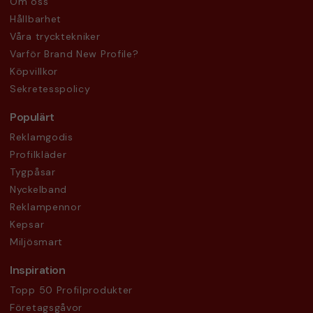
Om oss
Hållbarhet
Våra trycktekniker
Varför Brand New Profile?
Köpvillkor
Sekretesspolicy
Populärt
Reklamgodis
Profilkläder
Tygpåsar
Nyckelband
Reklampennor
Kepsar
Miljösmart
Inspiration
Topp 50 Profilprodukter
Företagsgåvor