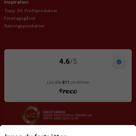
Inspiration
Topp 50 Profilprodukter
Företagsgåvor
Säsongsprodukter