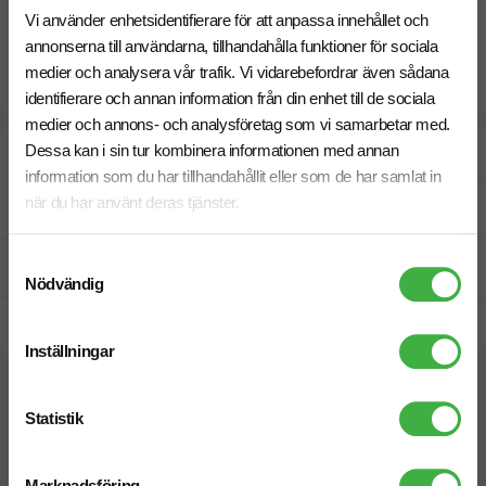
Vi använder enhetsidentifierare för att anpassa innehållet och
annonserna till användarna, tillhandahålla funktioner för sociala
medier och analysera vår trafik. Vi vidarebefordrar även sådana
identifierare och annan information från din enhet till de sociala
medier och annons- och analysföretag som vi samarbetar med.
Dessa kan i sin tur kombinera informationen med annan
Designskiss inom 1 h
information som du har tillhandahållit eller som de har samlat in
när du har använt deras tjänster.
Fri offert
Samtyckesval
Prisgaranti
Nödvändig
Snabb leverans
Inställningar
Relaterade produkter
Statistik
Marknadsföring