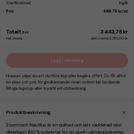
Startkostnad
Ingår
Pris
688,75 kr/st
Totalt
3 443,75 kr
5
st
inkl. moms
exkl. moms 2 755,00 kr
Lägg i varukorg
I kassan väljer du att slutföra köp eller begära offert. Du får alltid
en skiss och pris för godkännande innan ordern blir bindande.
Bifoga logotyp eller tryckfil vid utcheckning.
Produktbeskrivning
Stormtech Nautilus är en quiltad och lätt vadderad väst
tillverkad i 100 % polyester för en dunfri värmeupplevelse.