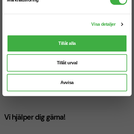
Visa detaljer
Tillåt alla
Tillåt urval
Dunväst TeeJays Crossover
Dam
Avvisa
• Syntetiskt dun •
Vattenavvisande • Andas
Vi hjälper dig gärna!