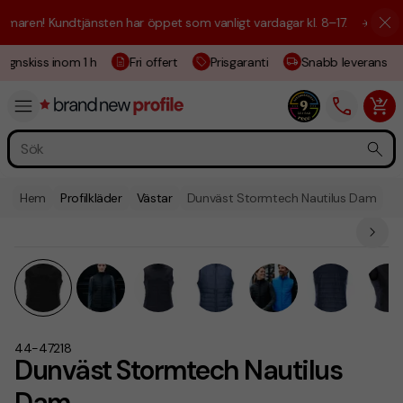
aren! Kundtjänsten har öppet som vanligt vardagar kl. 8–17.
☀️ Vi är h
gnskiss inom 1 h
Fri offert
Prisgaranti
Snabb leverans
Hem
Profilkläder
Västar
Dunväst Stormtech Nautilus Dam
44-47218
Dunväst Stormtech Nautilus
Dam