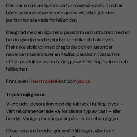
Den har en ultra-mjuk insida för maximal komfort och är
både vattenavvisande och andas väl, vilket gör den
perfekt för alla väderförhållanden.
Designad med en figurnära passform och utrustad med en
hel dragkedja med invändig stormflik och hakskydd.
Praktiska sidfickor med dragkedja och en justerbar
nederkant säkerställer en flexibel passform.
Dessutom
stöds produkten av en 5-årig garanti för hög kvalitet och
hållbarhet.
Finns även i
herrmodell
och som
jacka
Tryckmöjligheter
Vi erbjuder dekoration med digitaltryck i fullfärg, tryck –
vårt rekommenderade val för denna typ av väst – eller
brodyr. Vanliga placeringar är på bröstet eller ryggen.
Observera att brodyr gör små hål i tyget, vilket kan