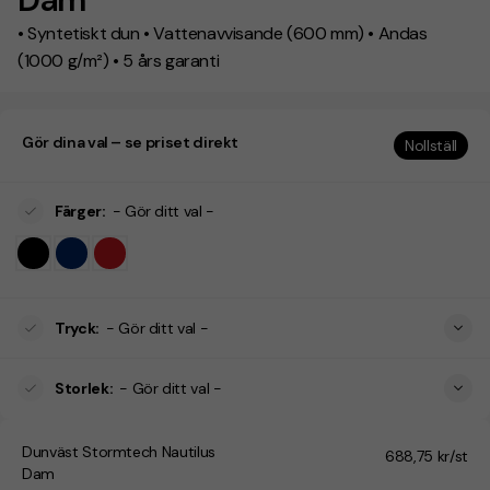
• Syntetiskt dun • Vattenavvisande (600 mm) • Andas
(1000 g/m²) • 5 års garanti
Gör dina val – se priset direkt
Nollställ
Färger
:
- Gör ditt val -
Tryck
:
- Gör ditt val -
Storlek
:
- Gör ditt val -
Dunväst Stormtech Nautilus
688,75 kr/st
Dam