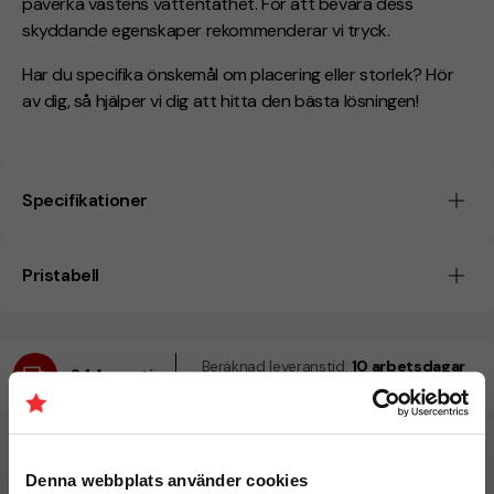
påverka västens vattentäthet. För att bevara dess
skyddande egenskaper rekommenderar vi tryck.
Har du specifika önskemål om placering eller storlek? Hör
av dig, så hjälper vi dig att hitta den bästa lösningen!
Specifikationer
Pristabell
Beräknad leveranstid:
10 arbetsdagar
24 Augusti
Snabbare leverans? Kontakta oss.
Denna webbplats använder cookies