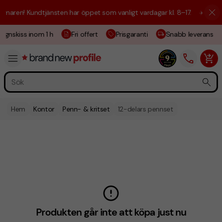
maren! Kundtjänsten har öppet som vanligt vardagar kl. 8–17.
☀️ Vi är 
ignskiss inom 1 h
Fri offert
Prisgaranti
Snabb leverans
Hem
Kontor
Penn- & kritset
12-delars pennset
Produkten går inte att köpa just nu