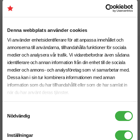
Prisgaranti
Snabb leverans
Denna webbplats använder cookies
Vi använder enhetsidentifierare för att anpassa innehållet och
annonserna till användarna, tillhandahålla funktioner för sociala
Vi hjälper dig gärna!
medier och analysera vår trafik. Vi vidarebefordrar även sådana
identifierare och annan information från din enhet till de sociala
medier och annons- och analysföretag som vi samarbetar med.
Dessa kan i sin tur kombinera informationen med annan
information som du har tillhandahållit eller som de har samlat in
när du har använt deras tjänster.
Telefon: 019-760 65 00
Mån-fre 08.30 - 17.00
Samtyckesval
Nödvändig
Inställningar