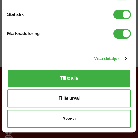
Mejl
info@brandnewprofile.com
Statistik
Marknadsföring
Chatt
Starta en chatt i högra hörnet så svarar vi dig direkt!
Visa detaljer
Tillåt alla
019-760 65 00
Tillåt urval
info@brandnewprofile.com
Följ oss
Avvisa
Facebook