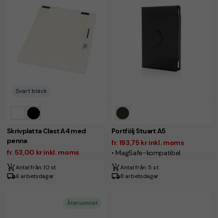
Svart bläck
Skrivplatta Clast A4 med
Portfölj Stuart A5
penna
fr. 193,75 kr inkl. moms
fr. 53,00 kr inkl. moms
• MagSafe-kompatibel
Antal från: 10 st
Antal från: 5 st
6 arbetsdagar
8 arbetsdagar
Återvunnet