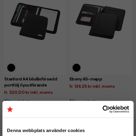
Stanford A4 blixlåsförsedd
Ebony A5-mapp
portfölj i lyxutförande
fr. 136,25 kr inkl. moms
fr. 320,00 kr inkl. moms
Antal från: 5 st
Antal från: 10 st
6 arbetsdagar
6 arbetsdagar
Denna webbplats använder cookies