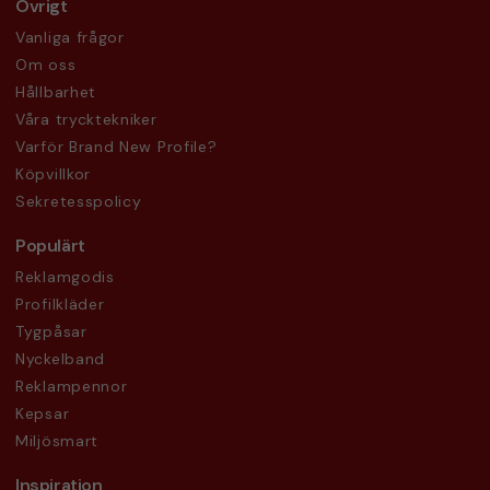
Övrigt
Vanliga frågor
Om oss
Hållbarhet
Våra trycktekniker
Varför Brand New Profile?
Köpvillkor
Sekretesspolicy
Populärt
Reklamgodis
Profilkläder
Tygpåsar
Nyckelband
Reklampennor
Kepsar
Miljösmart
Inspiration