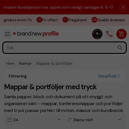
en! Kundtjänsten har öppet som vanligt vardagar kl. 8–17.
☀️ Vi är här
gnskiss inom 1 h
Fri offert
Prisgaranti
Snabb leverans
Hem
Kontor
Mappar & portföljer
Filtrering
Visa/Dölj
Mappar & portföljer med tryck
Samla papper, block och dokument på ett snyggt och
organiserat sätt – mappar, konferensmappar och portföljer
med tryck passar perfekt till möten, mässor och kundbesök.
24
Bästa träff