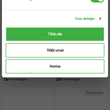
Visa detaljer
Tillåt alla
Tillåt urval
Ebony A4 portföljmapp
Berkeley A4-mapp med
blixtlås
fr. 403,75 kr inkl. moms
Avvisa
fr. 180,00 kr inkl. moms
Antal från: 5 st
Antal från: 5 st
6 arbetsdagar
6 arbetsdagar
Återvunnet