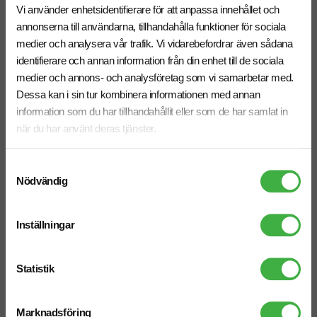
Vi använder enhetsidentifierare för att anpassa innehållet och
annonserna till användarna, tillhandahålla funktioner för sociala
medier och analysera vår trafik. Vi vidarebefordrar även sådana
identifierare och annan information från din enhet till de sociala
medier och annons- och analysföretag som vi samarbetar med.
Dessa kan i sin tur kombinera informationen med annan
information som du har tillhandahållit eller som de har samlat in
när du har använt deras tjänster.
Samtyckesval
Ebony A4-mapp
Ebony A4-mapp med blixtlås
Nödvändig
fr. 175,00 kr inkl. moms
fr. 213,75 kr inkl. moms
Antal från: 5 st
Antal från: 5 st
Inställningar
6 arbetsdagar
6 arbetsdagar
Statistik
Marknadsföring