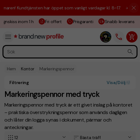
aren! Kundtjänsten har öppet som vanligt vardagar kl. 8–17.
☀️ Vi är h
ignskiss inom 1 h
Fri offert
Prisgaranti
Snabb leverans
Hem
Kontor
Markeringspennor
Filtrering
Visa/Dölj
Markeringspennor med tryck
Markeringspennor med tryck är ett givet inslag på kontoret
– praktiska överstrykningspennor som används dagligen
och låter din logga synas i dokument, pärmar och
anteckningar.
12
Bästa träff