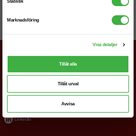
Statistik
Chatt
Marknadsföring
Starta en chatt i högra hörnet så svarar vi dig direkt!
Visa detaljer
Tillåt alla
019-760 65 00
info@brandnewprofile.com
Tillåt urval
Följ oss
Facebook
Avvisa
Instagram
LinkedIn