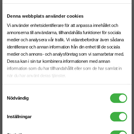
6 arbetsdagar
6 arbetsdagar
Denna webbplats använder cookies
Vi hjälper dig gärna!
Vi använder enhetsidentifierare för att anpassa innehållet och
annonserna till användarna, tillhandahålla funktioner för sociala
medier och analysera vår trafik. Vi vidarebefordrar även sådana
identifierare och annan information från din enhet till de sociala
medier och annons- och analysföretag som vi samarbetar med.
Dessa kan i sin tur kombinera informationen med annan
Telefon: 019-760 65 00
information som du har tillhandahållit eller som de har samlat in
Mån-fre 08.30 - 17.00
när du har använt deras tjänster.
Samtyckesval
Nödvändig
Mejl
info@brandnewprofile.com
Inställningar