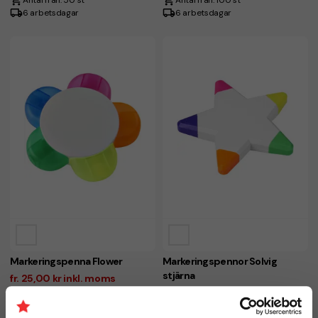
Antal från: 50 st
Antal från: 100 st
6 arbetsdagar
6 arbetsdagar
Markeringspenna Flower
Markeringspennor Solvig
stjärna
fr. 25,00 kr inkl. moms
fr. 27,00 kr inkl. moms
Antal från: 50 st
Antal från: 50 st