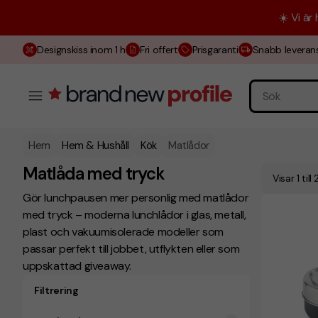
☀️ Vi är
Designskiss inom 1 h
Fri offert
Prisgaranti
Snabb leveran
Hem
Hem & Hushåll
Kök
Matlådor
Matlåda med tryck
Visar 1 til
Gör lunchpausen mer personlig med matlådor
med tryck – moderna lunchlådor i glas, metall,
plast och vakuumisolerade modeller som
passar perfekt till jobbet, utflykten eller som
uppskattad giveaway.
Filtrering