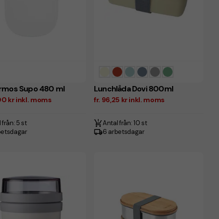
rmos Supo 480 ml
Lunchlåda Dovi 800ml
,00 kr inkl. moms
fr. 96,25 kr inkl. moms
 från: 5 st
Antal från: 10 st
betsdagar
6 arbetsdagar