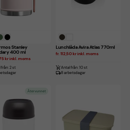
rmos Stanley
Lunchlåda Avira Atlas 770ml
dary 400 ml
fr. 112,50 kr inkl. moms
,75 kr inkl. moms
 från: 2 st
Antal från: 10 st
betsdagar
8 arbetsdagar
Återvunnet