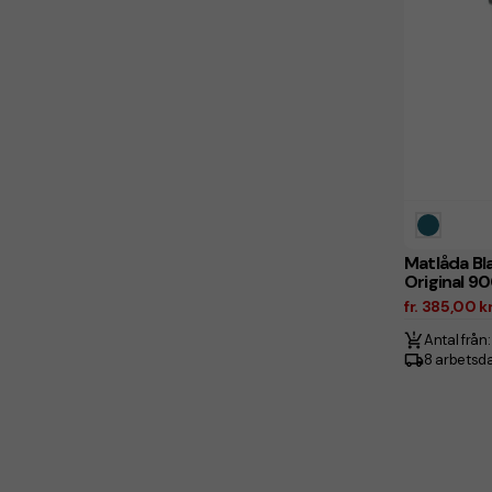
Matlåda Bl
Original 9
fr. 385,00 k
Antal från:
8 arbetsd