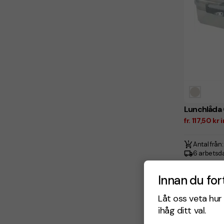
Lunchlåda 
fr. 117,50 kr
Antal från:
6 arbetsd
Innan du for
Låt oss veta hur 
ihåg ditt val.