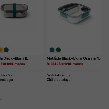
a Black+Blum 1L
Matlåda Black+Blum Original 1L
,25 kr inkl. moms
fr. 381,25 kr inkl. moms
 från: 5 st
Antal från: 5 st
betsdagar
8 arbetsdagar
>