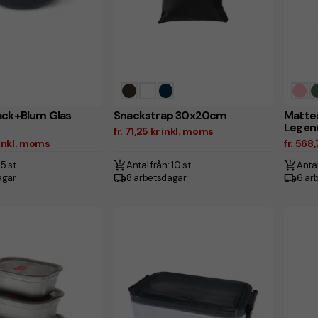
ack+Blum Glas
Snackstrap 30x20cm
Matte
Legen
fr. 71,25 kr inkl. moms
r inkl. moms
fr. 568
 5 st
Antal från: 10 st
Antal
agar
8 arbetsdagar
6 ar