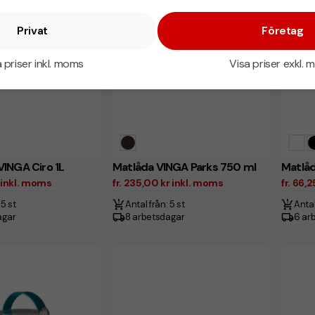
Privat
Företag
 priser inkl. moms
Visa priser exkl.
INGA Ciro 1L
Matlåda VINGA Parks 750 ml
Matlå
r inkl. moms
fr. 235,00 kr inkl. moms
fr. 66,
 5 st
Antal från: 5 st
Antal
agar
8 arbetsdagar
6 ar