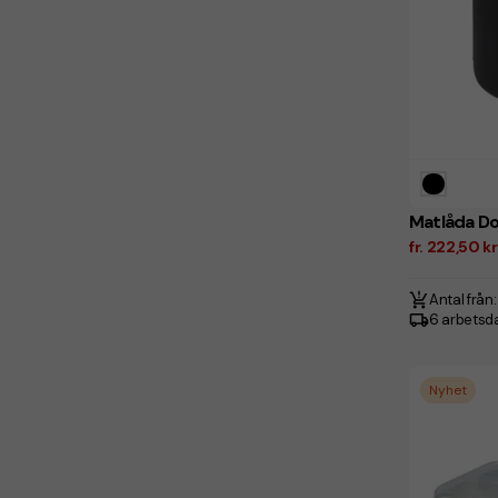
Matlåda D
fr. 222,50 k
Antal från:
6 arbetsd
Nyhet