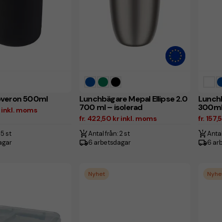
overon 500ml
Lunchbägare Mepal Ellipse 2.0
Lunchb
700 ml – isolerad
300m
r inkl. moms
fr. 422,50 kr inkl. moms
fr. 157
 5 st
Antal från: 2 st
Antal
agar
6 arbetsdagar
6 ar
Nyhet
Nyhe