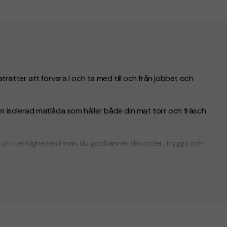
aträtter att förvara I och ta med till och från jobbet och
um isolerad matlåda som håller både din mat torr och fräsch
se ut i verkligheten innan du godkänner din order, tryggt och