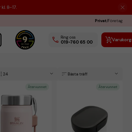
kl. 8–17.
Privat
/
Företag
Ring oss
Varukorg
019-760 65 00
24
Bästa träff
Återvunnet
Återvunnet