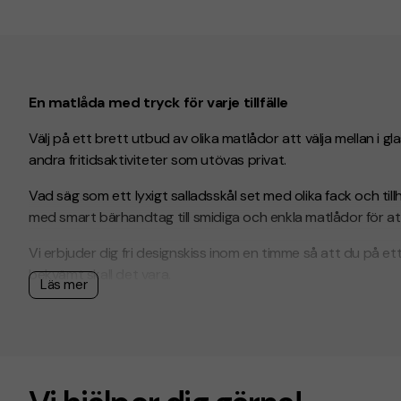
En matlåda med tryck för varje tillfälle
Välj på ett brett utbud av olika matlådor att välja mellan i gl
andra fritidsaktiviteter som utövas privat.
Vad säg som ett lyxigt salladsskål set med olika fack och t
med smart bärhandtag till smidiga och enkla matlådor för att
Vi erbjuder dig fri designskiss inom en timme så att du på ett
bekvämt skall det vara.
Läs mer