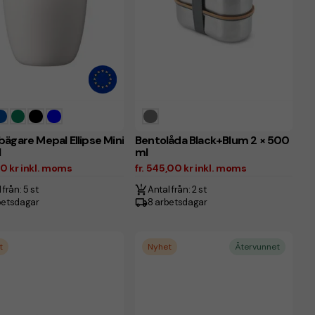
ägare Mepal Ellipse Mini
Bentolåda Black+Blum 2 × 500
l
ml
,50 kr inkl. moms
fr. 545,00 kr inkl. moms
 från: 5 st
Antal från: 2 st
betsdagar
8 arbetsdagar
t
Nyhet
Återvunnet