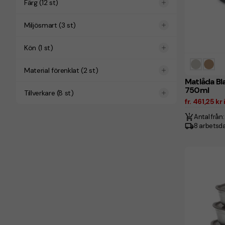
Färg
(
12
st)
Miljösmart
(
3
st)
Kön
(
1
st)
Material förenklat
(
2
st)
Matlåda Bl
750ml
Tillverkare
(
8
st)
fr. 461,25 k
Antal från:
8 arbetsd