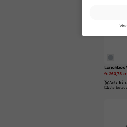
Visa
Lunchbox V
fr. 263,75 k
Antal från:
8 arbetsd