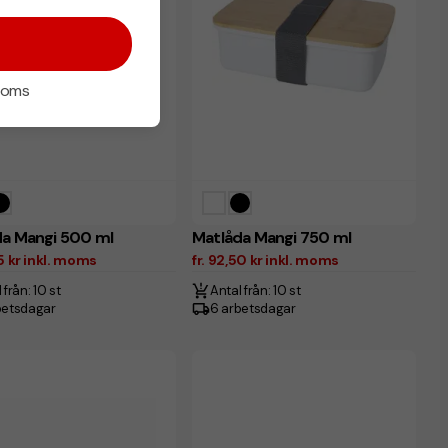
 moms
da Mangi 500 ml
Matlåda Mangi 750 ml
25 kr inkl. moms
fr. 92,50 kr inkl. moms
 från: 10 st
Antal från: 10 st
betsdagar
6 arbetsdagar