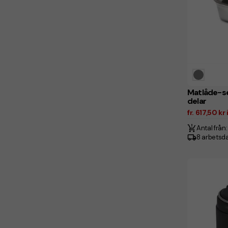
Matlåde-se
delar
fr. 617,50 k
Antal från:
8 arbetsd