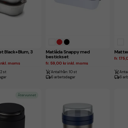
t Black+Blum, 3
Matlåda Snappy med
Matte
bestickset
fr. 175
r inkl. moms
fr. 59,00 kr inkl. moms
 2 st
Antal från: 10 st
Antal
agar
6 arbetsdagar
6 ar
Återvunnet