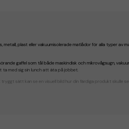
as, metall, plast eller vakuumisolerade matlådor för alla typer av m
illhörande gaffel som tål både maskindisk och mikrovågsugn, vaku
 ta med sig sin lunch att äta på jobbet.
 tryggt sätt kan se en visuell bild hur din färdiga produkt skulle 