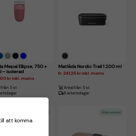
a Mepal Ellipse, 750 +
Matlåda Nordic Trail 1 200 ml
 – isolerad
fr. 241,25 kr inkl. moms
,00 kr inkl. moms
 från: 5 st
Antal från: 5 st
betsdagar
8 arbetsdagar
Återvunnet
Återvunnet
till att komma