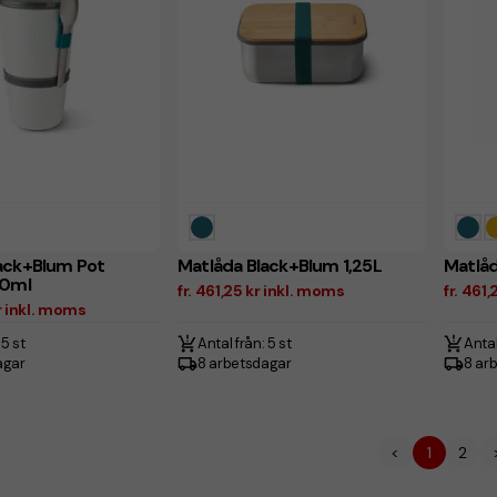
ack+Blum Pot
Matlåda Black+Blum 1,25L
Matlåd
00ml
fr. 461,25 kr inkl. moms
fr. 461
r inkl. moms
 5 st
Antal från: 5 st
Antal
agar
8 arbetsdagar
8 ar
<
1
2