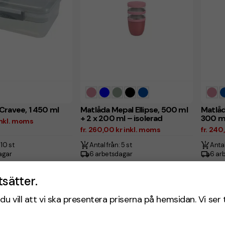
Cravee, 1 450 ml
Matlåda Mepal Ellipse, 500 ml
Matlåd
+ 2 x 200 ml – isolerad
300 ml
 inkl. moms
fr. 260,00 kr inkl. moms
fr. 240
 10 st
Antal från: 5 st
Antal
agar
6 arbetsdagar
6 ar
tsätter.
Återvunnet
du vill att vi ska presentera priserna på hemsidan. Vi ser 