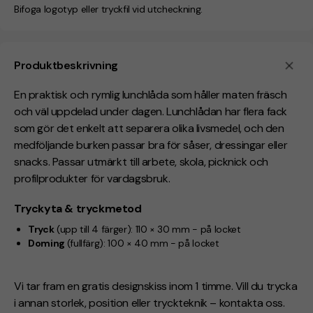
Bifoga logotyp eller tryckfil vid utcheckning.
Produktbeskrivning
En praktisk och rymlig lunchlåda som håller maten fräsch
och väl uppdelad under dagen. Lunchlådan har flera fack
som gör det enkelt att separera olika livsmedel, och den
medföljande burken passar bra för såser, dressingar eller
snacks. Passar utmärkt till arbete, skola, picknick och
profilprodukter för vardagsbruk.
Tryckyta & tryckmetod
Tryck
(upp till 4 färger):
110 × 30 mm -
på locket
Doming
(fullfärg):
100 × 40 mm -
på locket
Vi tar fram en gratis designskiss inom 1 timme. Vill du trycka
i annan storlek, position eller tryckteknik – kontakta oss.