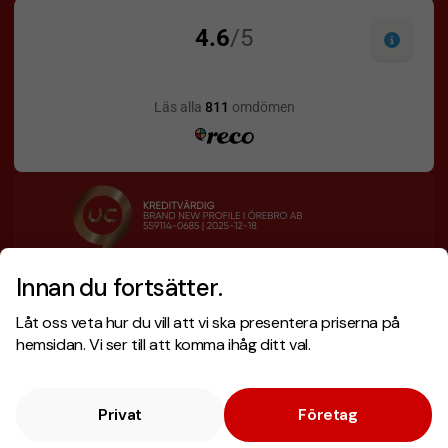
Innan du fortsätter.
Designskiss inom 1 h
Prisgaranti
Låt oss veta hur du vill att vi ska presentera priserna på
Fri offert
Snabb leverans
hemsidan. Vi ser till att komma ihåg ditt val.
Privat
Företag
Copyright © 2026 . Brand New Profile AB
E-handel
av Wombit.