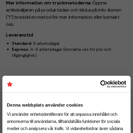
Mer information om tryckmetoderna
: Öppna
artikelväljaren på produktsidan och klicka på info-ikonen
(”i”) bredvid en metod för mer information, eller kontakt
oss.
Leveranstid
Standard:
6 arbetsdagar
Express:
4–5 arbetsdagar
(kontakta oss för pris och
tillgänglighet)
Specifikationer
Tryckmetoder
Denna webbplats använder cookies
Vi använder enhetsidentifierare för att anpassa innehållet och
Pristabell
annonserna till användarna, tillhandahålla funktioner för sociala
medier och analysera vår trafik. Vi vidarebefordrar även sådana