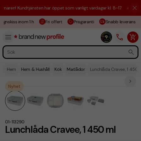
aren! Kundtjänsten har öppet som vanligt vardagar kl. 8–17.
☀️ Vi är h
ignskiss inom 1 h
Fri offert
Prisgaranti
Snabb leverans
Hem
Hem & Hushåll
Kök
Matlådor
Lunchlåda Cravee, 1 450 
Nyhet
01-113290
Lunchlåda Cravee, 1 450 ml