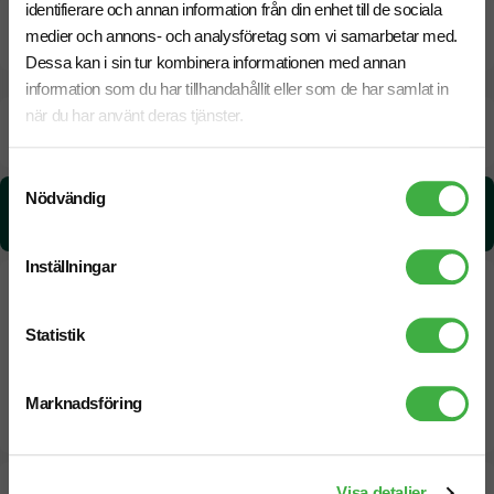
identifierare och annan information från din enhet till de sociala
CO₂e -avtryck
medier och annons- och analysföretag som vi samarbetar med.
Dessa kan i sin tur kombinera informationen med annan
information som du har tillhandahållit eller som de har samlat in
när du har använt deras tjänster.
Beräknad leveranstid:
6 arbetsdagar
18 Augusti
Snabbare leverans? Kontakta oss.
Samtyckesval
Nödvändig
CO₂e -avtryck:
0,897292685 kg CO₂e / per styck
Inställningar
Statistik
Marknadsföring
Designskiss inom 1 h
Visa detaljer