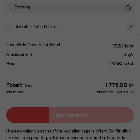
Doming
Antal
:
- Gör ditt val -
Lunchlåda Cravee, 1 450 ml
177,50 kr/st
Startkostnad
Ingår
Pris
177,50 kr/st
Totalt
1 775,00 kr
10
st
inkl. moms
exkl. moms 1 420,00 kr
Lägg i varukorg
I kassan väljer du att slutföra köp eller begära offert. Du får alltid
en skiss och pris för godkännande innan ordern blir bindande.