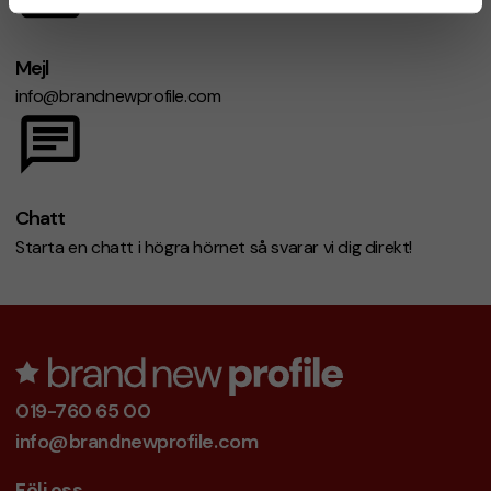
Mejl
info@brandnewprofile.com
Chatt
Starta en chatt i högra hörnet så svarar vi dig direkt!
019-760 65 00
info@brandnewprofile.com
Följ oss