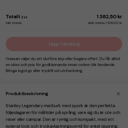
Totalt
1 382,50 kr
2
st
inkl. moms
exkl. moms 1 106,00 kr
Lägg i varukorg
I kassan väljer du att slutföra köp eller begära offert. Du får alltid
en skiss och pris för godkännande innan ordern blir bindande.
Bifoga logotyp eller tryckfil vid utcheckning.
Produktbeskrivning
Stanley Legendary matburk med spork är den perfekta
följeslagaren för måltider på språng, vare sig du är ute och
reser eller campar. Den är rymlig och kompakt, med ett
isolerat lock och tryckavlastningsventil för enkel öppning.