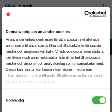
CO₂e -avtryck
Beräknad leveranstid:
6 arbetsdagar
18 Augusti
Snabbare leverans? Kontakta oss.
Denna webbplats använder cookies
Vi använder enhetsidentifierare för att anpassa innehållet och
CO₂e -avtryck:
annonserna till användarna, tillhandahålla funktioner för sociala
2,2257 kg CO₂e / per styck
medier och analysera vår trafik. Vi vidarebefordrar även sådana
identifierare och annan information från din enhet till de sociala
medier och annons- och analysföretag som vi samarbetar med.
Dessa kan i sin tur kombinera informationen med annan
information som du har tillhandahållit eller som de har samlat in
när du har använt deras tjänster.
Samtyckesval
Nödvändig
Designskiss inom 1 h