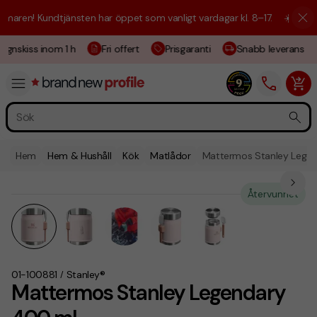
aren! Kundtjänsten har öppet som vanligt vardagar kl. 8–17.
☀️ Vi är h
ignskiss inom 1 h
Fri offert
Prisgaranti
Snabb leverans
Hem
Hem & Hushåll
Kök
Matlådor
Mattermos Stanley Lege
Återvunnet
01-100881
Stanley®
/
Mattermos Stanley Legendary