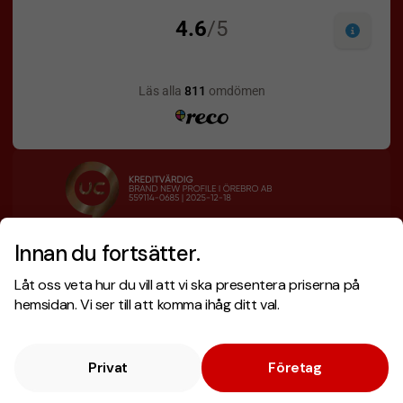
Innan du fortsätter.
Designskiss inom 1 h
Prisgaranti
Låt oss veta hur du vill att vi ska presentera priserna på
Fri offert
Snabb leverans
hemsidan. Vi ser till att komma ihåg ditt val.
Privat
Företag
Copyright © 2026 . Brand New Profile AB
E-handel
av Wombit.