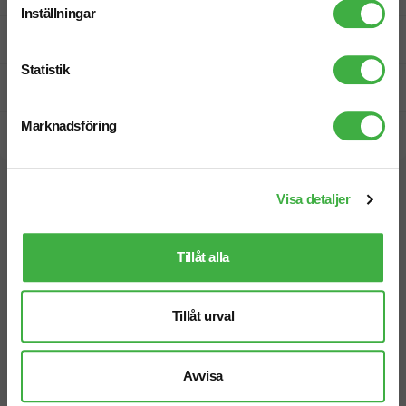
Inställningar
Fri offert
Statistik
Prisgaranti
Marknadsföring
Snabb leverans
Vi hjälper dig gärna!
Visa detaljer
Tillåt alla
Tillåt urval
Telefon: 019-760 65 00
Mån-fre 08.30 - 17.00
Avvisa