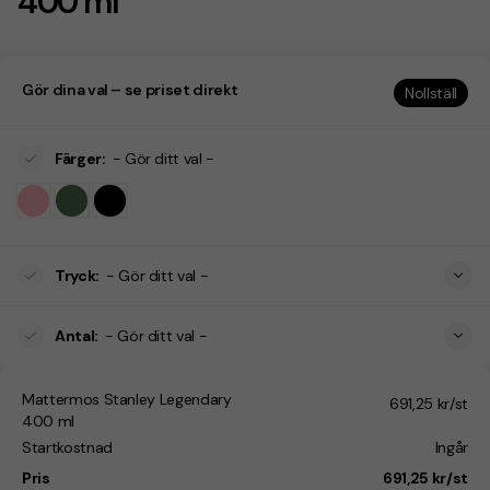
400 ml
Gör dina val – se priset direkt
Nollställ
Färger
:
- Gör ditt val -
Tryck
:
- Gör ditt val -
Antal
:
- Gör ditt val -
Mattermos Stanley Legendary
691,25 kr/st
400 ml
Startkostnad
Ingår
Pris
691,25 kr/st